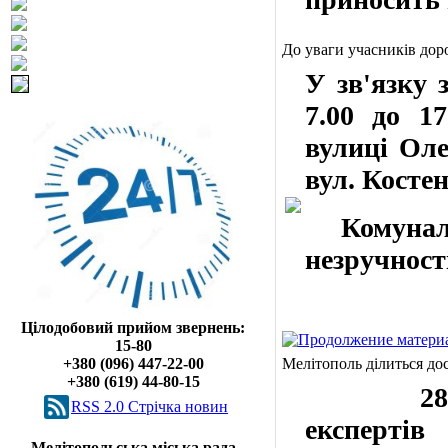
До уваги учасників дор
У
зв'язку 
7.00 до 1
вулиці Оле
вул. Косте
Комунальн
незручност
Цілодобовий прийом звернень:
15-80
+380 (096) 447-22-00
Мелітополь ділиться до
+380 (619) 44-80-15
28 липн
RSS 2.0 Cтрічка новин
експерті
Мелітопольська міська рада