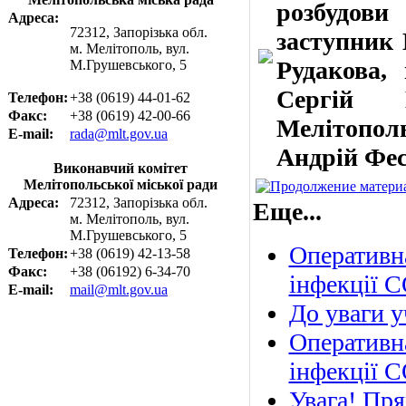
розбудови
Адреса:
72312, Запорізька обл.
заступник 
м. Мелітополь, вул.
Рудакова,
М.Грушевського, 5
Сергій 
Телефон:
+38 (0619) 44-01-62
Факс:
+38 (0619) 42-00-66
Мелітополь
E-mail:
rada@mlt.gov.ua
Андрій Фес
Виконавчий комітет
Мелітопольської міської ради
Адреса:
72312, Запорізька обл.
Еще...
м. Мелітополь, вул.
М.Грушевського, 5
Оперативн
Телефон:
+38 (0619) 42-13-58
Факс:
+38 (06192) 6-34-70
інфекції 
E-mail:
mail@mlt.gov.ua
До уваги у
Оперативн
інфекції 
Увага! Пря