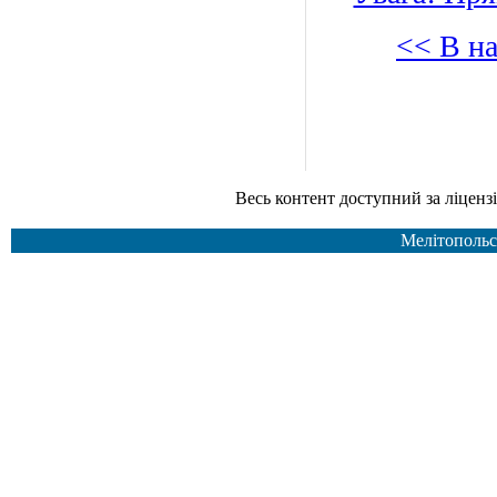
<< В н
Весь контент доступний за ліцензією Creative Common
Мелітопольс