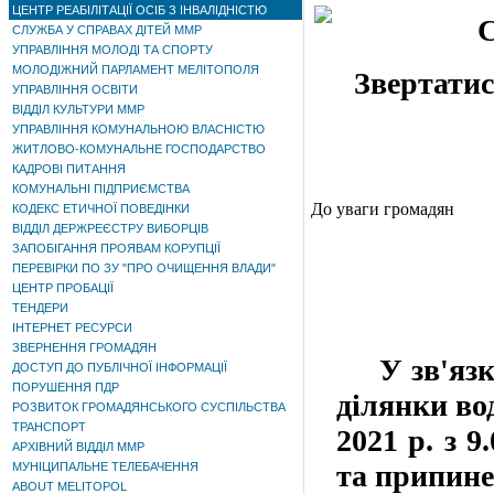
ЦЕНТР РЕАБІЛІТАЦІЇ ОСІБ З ІНВАЛІДНІСТЮ
С
СЛУЖБА У СПРАВАХ ДІТЕЙ ММР
УПРАВЛІННЯ МОЛОДІ ТА СПОРТУ
МОЛОДІЖНИЙ ПАРЛАМЕНТ МЕЛІТОПОЛЯ
Звертатися
УПРАВЛІННЯ ОСВІТИ
ВІДДІЛ КУЛЬТУРИ ММР
УПРАВЛІННЯ КОМУНАЛЬНОЮ ВЛАСНІСТЮ
ЖИТЛОВО-КОМУНАЛЬНЕ ГОСПОДАРСТВО
КАДРОВІ ПИТАННЯ
КОМУНАЛЬНІ ПІДПРИЄМСТВА
До уваги громадян
КОДЕКС ЕТИЧНОЇ ПОВЕДІНКИ
ВІДДІЛ ДЕРЖРЕЄСТРУ ВИБОРЦІВ
ЗАПОБІГАННЯ ПРОЯВАМ КОРУПЦІЇ
ПЕРЕВІРКИ ПО ЗУ "ПРО ОЧИЩЕННЯ ВЛАДИ"
ЦЕНТР ПРОБАЦІЇ
ТЕНДЕРИ
ІНТЕРНЕТ РЕСУРСИ
ЗВЕРНЕННЯ ГРОМАДЯН
У зв'язку 
ДОСТУП ДО ПУБЛІЧНОЇ ІНФОРМАЦІЇ
ПОРУШЕННЯ ПДР
ділянки во
РОЗВИТОК ГРОМАДЯНСЬКОГО СУСПІЛЬСТВА
ТРАНСПОРТ
2021 р. з 9
АРХІВНИЙ ВІДДІЛ ММР
та припине
МУНІЦИПАЛЬНЕ ТЕЛЕБАЧЕННЯ
ABOUT MELITOPOL