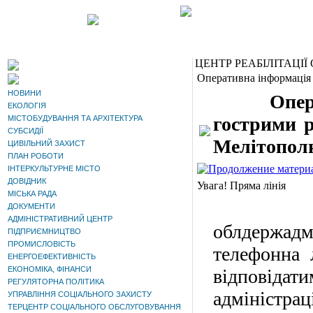
ЦЕНТР РЕАБІЛІТАЦІЇ 
Оперативна інформація
НОВИНИ
Оператив
ЕКОЛОГІЯ
гострими р
МІСТОБУДУВАННЯ ТА АРХІТЕКТУРА
СУБСИДІЇ
Мелітополю
ЦИВІЛЬНИЙ ЗАХИСТ
ПЛАН РОБОТИ
ІНТЕРКУЛЬТУРНЕ МІСТО
ДОВІДНИК
Увага! Пряма лінія
МІСЬКА РАДА
У п'
ДОКУМЕНТИ
АДМІНІСТРАТИВНИЙ ЦЕНТР
облдержадм
ПІДПРИЄМНИЦТВО
ПРОМИСЛОВІСТЬ
телефонна 
ЕНЕРГОЕФЕКТИВНІСТЬ
ЕКОНОМІКА, ФІНАНСИ
відповідат
РЕГУЛЯТОРНА ПОЛІТИКА
адміністрац
УПРАВЛІННЯ СОЦІАЛЬНОГО ЗАХИСТУ
ТЕРЦЕНТР СОЦІАЛЬНОГО ОБСЛУГОВУВАННЯ