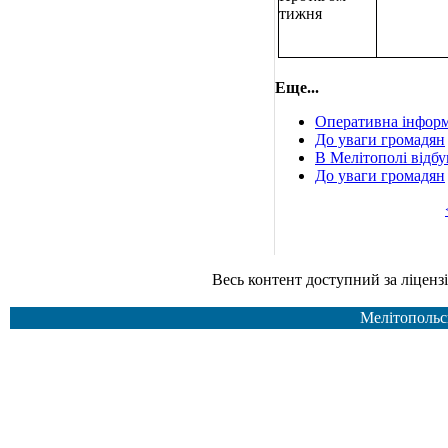
тижня
Еще...
Оперативна інформ
До уваги громадян
В Мелітополі відбу
До уваги громадян
Весь контент доступний за ліцензією Creative Common
Мелітопольс