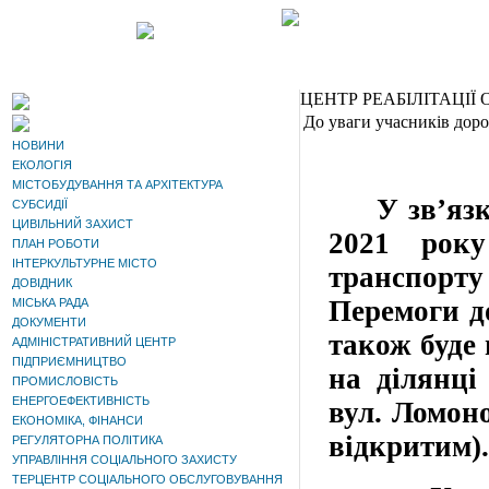
ЦЕНТР РЕАБІЛІТАЦІЇ 
До уваги учасників дор
НОВИНИ
ЕКОЛОГІЯ
МІСТОБУДУВАННЯ ТА АРХІТЕКТУРА
У зв’язку 
СУБСИДІЇ
ЦИВІЛЬНИЙ ЗАХИСТ
2021 року
ПЛАН РОБОТИ
ІНТЕРКУЛЬТУРНЕ МІСТО
транспорту 
ДОВІДНИК
Перемоги до
МІСЬКА РАДА
ДОКУМЕНТИ
також буде
АДМІНІСТРАТИВНИЙ ЦЕНТР
ПІДПРИЄМНИЦТВО
на ділянці
ПРОМИСЛОВІСТЬ
ЕНЕРГОЕФЕКТИВНІСТЬ
вул. Ломоно
ЕКОНОМІКА, ФІНАНСИ
відкритим).
РЕГУЛЯТОРНА ПОЛІТИКА
УПРАВЛІННЯ СОЦІАЛЬНОГО ЗАХИСТУ
ТЕРЦЕНТР СОЦІАЛЬНОГО ОБСЛУГОВУВАННЯ