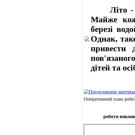
Літо - це 
Майже кож
березі вод
Однак, так
привести д
пов'язаног
дітей та осі
Оперативний план роботи
роботи виконк