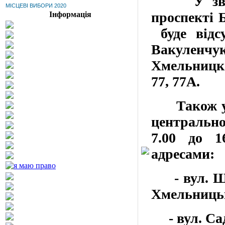
У
зв
МІСЦЕВІ ВИБОРИ 2020
проспекті
Інформація
буде від
Вакуленчу
Хмельницк
77, 77А
.
Також 
центральної
7.00 до 1
адресами:
- вул. Шмі
Хмельницьк
- вул. Садо