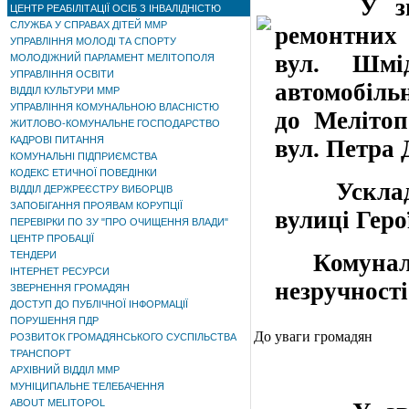
У зв’язк
ЦЕНТР РЕАБІЛІТАЦІЇ ОСІБ З ІНВАЛІДНІСТЮ
СЛУЖБА У СПРАВАХ ДІТЕЙ ММР
ремонтних 
УПРАВЛІННЯ МОЛОДІ ТА СПОРТУ
вул. Шмі
МОЛОДІЖНИЙ ПАРЛАМЕНТ МЕЛІТОПОЛЯ
УПРАВЛІННЯ ОСВІТИ
автомобіль
ВІДДІЛ КУЛЬТУРИ ММР
УПРАВЛІННЯ КОМУНАЛЬНОЮ ВЛАСНІСТЮ
до Мелітоп
ЖИТЛОВО-КОМУНАЛЬНЕ ГОСПОДАРСТВО
КАДРОВІ ПИТАННЯ
вул. Петра 
КОМУНАЛЬНІ ПІДПРИЄМСТВА
КОДЕКС ЕТИЧНОЇ ПОВЕДІНКИ
Ускладнен
ВІДДІЛ ДЕРЖРЕЄСТРУ ВИБОРЦІВ
ЗАПОБІГАННЯ ПРОЯВАМ КОРУПЦІЇ
вулиці Геро
ПЕРЕВІРКИ ПО ЗУ "ПРО ОЧИЩЕННЯ ВЛАДИ"
ЦЕНТР ПРОБАЦІЇ
ТЕНДЕРИ
Комунальн
ІНТЕРНЕТ РЕСУРСИ
незручності
ЗВЕРНЕННЯ ГРОМАДЯН
ДОСТУП ДО ПУБЛІЧНОЇ ІНФОРМАЦІЇ
ПОРУШЕННЯ ПДР
До уваги громадян
РОЗВИТОК ГРОМАДЯНСЬКОГО СУСПІЛЬСТВА
ТРАНСПОРТ
АРХІВНИЙ ВІДДІЛ ММР
МУНІЦИПАЛЬНЕ ТЕЛЕБАЧЕННЯ
ABOUT MELITOPOL