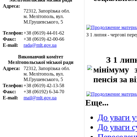
Адреса:
72312, Запорізька обл.
м. Мелітополь, вул.
М.Грушевського, 5
Телефон:
+38 (0619) 44-01-62
З 1 липня - чергові пер
Факс:
+38 (0619) 42-00-66
E-mail:
rada@mlt.gov.ua
Виконавчий комітет
З 1 липня
Мелітопольської міської ради
мінімуму 
Адреса:
72312, Запорізька обл.
м. Мелітополь, вул.
пенсія за 
М.Грушевського, 5
Телефон:
+38 (0619) 42-13-58
Факс:
+38 (06192) 6-34-70
E-mail:
mail@mlt.gov.ua
Еще...
До уваги у
До уваги с
Переселенц