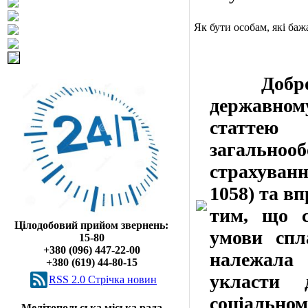
Як бути особам, які ба
Добровіл
державном
статте
загальн
страхуванн
1058) та в
тим, що с
Цілодобовий прийом звернень:
умови спл
15-80
+380 (096) 447-22-00
належала 
+380 (619) 44-80-15
укласти 
RSS 2.0 Cтрічка новин
соціальном
Мелітопольська міська рада