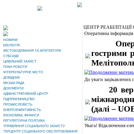
ЦЕНТР РЕАБІЛІТАЦІЇ 
Оперативна інформація
НОВИНИ
Оператив
ЕКОЛОГІЯ
гострими р
МІСТОБУДУВАННЯ ТА АРХІТЕКТУРА
СУБСИДІЇ
Мелітополю
ЦИВІЛЬНИЙ ЗАХИСТ
ПЛАН РОБОТИ
ІНТЕРКУЛЬТУРНЕ МІСТО
ДОВІДНИК
До уваги зацікавлених о
МІСЬКА РАДА
20 вересн
ДОКУМЕНТИ
АДМІНІСТРАТИВНИЙ ЦЕНТР
міжнародни
ПІДПРИЄМНИЦТВО
ПРОМИСЛОВІСТЬ
(далі – UO
ЕНЕРГОЕФЕКТИВНІСТЬ
ЕКОНОМІКА, ФІНАНСИ
РЕГУЛЯТОРНА ПОЛІТИКА
Увага! Відключення еле
УПРАВЛІННЯ СОЦІАЛЬНОГО ЗАХИСТУ
ТЕРЦЕНТР СОЦІАЛЬНОГО ОБСЛУГОВУВАННЯ