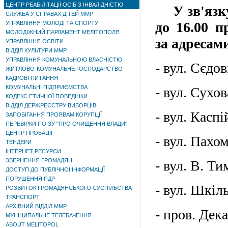
ЦЕНТР РЕАБІЛІТАЦІЇ ОСІБ З ІНВАЛІДНІСТЮ
У зв'язку 
СЛУЖБА У СПРАВАХ ДІТЕЙ ММР
до 16.00 п
УПРАВЛІННЯ МОЛОДІ ТА СПОРТУ
МОЛОДІЖНИЙ ПАРЛАМЕНТ МЕЛІТОПОЛЯ
за адресам
УПРАВЛІННЯ ОСВІТИ
ВІДДІЛ КУЛЬТУРИ ММР
УПРАВЛІННЯ КОМУНАЛЬНОЮ ВЛАСНІСТЮ
- вул. Сєдов
ЖИТЛОВО-КОМУНАЛЬНЕ ГОСПОДАРСТВО
КАДРОВІ ПИТАННЯ
КОМУНАЛЬНІ ПІДПРИЄМСТВА
- вул. Сухов
КОДЕКС ЕТИЧНОЇ ПОВЕДІНКИ
ВІДДІЛ ДЕРЖРЕЄСТРУ ВИБОРЦІВ
- вул. Каспі
ЗАПОБІГАННЯ ПРОЯВАМ КОРУПЦІЇ
ПЕРЕВІРКИ ПО ЗУ "ПРО ОЧИЩЕННЯ ВЛАДИ"
ЦЕНТР ПРОБАЦІЇ
- вул. Пахом
ТЕНДЕРИ
ІНТЕРНЕТ РЕСУРСИ
ЗВЕРНЕННЯ ГРОМАДЯН
- вул. В. Ти
ДОСТУП ДО ПУБЛІЧНОЇ ІНФОРМАЦІЇ
ПОРУШЕННЯ ПДР
- вул. Шкіль
РОЗВИТОК ГРОМАДЯНСЬКОГО СУСПІЛЬСТВА
ТРАНСПОРТ
АРХІВНИЙ ВІДДІЛ ММР
- пров. Дека
МУНІЦИПАЛЬНЕ ТЕЛЕБАЧЕННЯ
ABOUT MELITOPOL