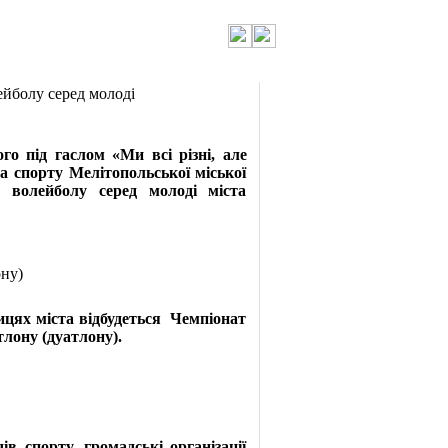
лейболу серед молоді
 під гаслом «Ми всі різні, але
а спорту Мелітопольської міської
 волейболу серед молоді міста
ону)
цях міста відбудеться Чемпіонат
атлону (дуатлону).
 спорту, громадські організації