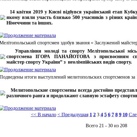
14 квітня 2019 у Києві
відбувся
український етап Кубку 
якому взяли участь близько 500 учасників з різних країн
Німеччини та інших.
Мелітопольський спортсмен здобув звання « Заслужений майсте
Управління молоді та спорту Мелітопольської місько
спортсмена ІГОРА ПАНАЙОТОВА з присвоєнням спо
майстер спорту України” з неолімпійських видів спорту.
Подведены итоги выступлений мелитопольских спортсменов за 1
Мелитопольские спортсмены всегда достойно представл
различного ранга и продолжают славную эстафету спортив
<< В начало
< Предыдущая
1
2
3
4
5
6
7
8
9
10
Сле
Всего 21 - 30 из 208