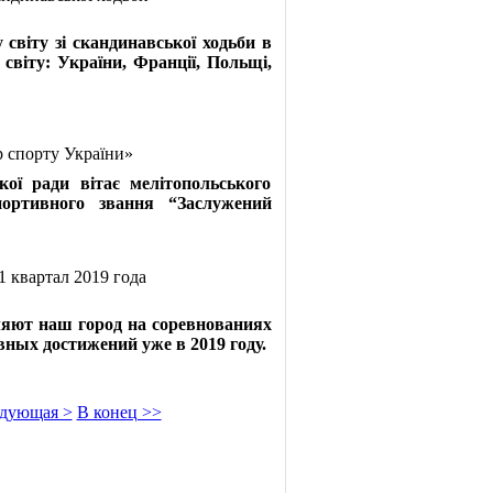
світу зі скандинавської ходьби в
 світу: України, Франції, Польщі,
р спорту України»
ї ради вітає мелітопольського
ртивного звання “Заслужений
 квартал 2019 года
яют наш город на соревнованиях
ных достижений уже в 2019 году.
дующая >
В конец >>