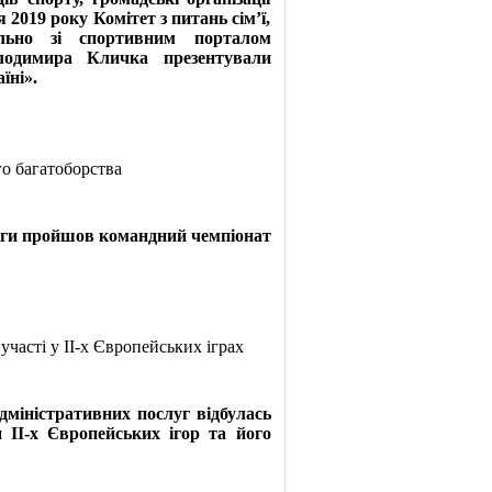
2019 року Комітет з питань сім’ї,
льно зі спортивним порталом
одимира Кличка презентували
їні».
го багатоборства
оги пройшов командний чемпіонат
часті у ІІ-х Європейських іграх
міністративних послуг відбулась
и ІІ-х Європейських ігор та його