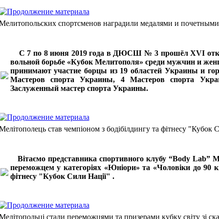
Мелитопольских спортсменов наградили медалями и почетными
С 7 по 8 июня 2019 года в ДЮСШ № 3 прошёл XVІ отк
вольной борьбе «Кубок Мелитополя» среди мужчин и женщ
принимают участие борцы из 19 областей Украины и гор
Мастеров спорта Украины, 4 Мастеров спорта Укра
Заслуженный мастер спорта Украины.
Мелітополець став чемпіоном з бодібілдингу та фітнесу "Кубок 
Вітаємо представника спортивного клубу “
Body
Lab
” М
переможцем у категоріях «Юніори» та «Чоловіки до 90 кг
фітнесу "Кубок Сили Нації" .
Мелітопольці стали переможцями та призерами кубку світу зі ск