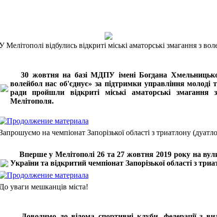
У Мелітополі відбулись відкриті міські аматорські змагання з во
30 жовтня на базі МДПУ імені Богдана Хмельницького
волейбол нас об'єднує» за підтримки управління молоді т
ради пройшли відкриті міські аматорські змагання з
Мелітополя.
Запрошуємо на чемпіонат Запорізької області з триатлону (дуатл
Вперше у Мелітополі 26 та 27 жовтня 2019 року на вули
України та відкритий чемпіонат Запорізької області з три
До уваги мешканців міста!
Доводимо до відома спортивні клуби, федерації з видів