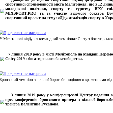
спортивної спрямованості міста Мелітополя, що з 12 липня 
молодіжної політики, спорту та туризму ВРУ спі
MIXSPORT
.
PRO
та за участю відомого боксера Вол
спортивний проект на тему: «Діджиталізація спорту в Укра
У Мелітополі відбувся командний чемпіонат Світу з богатирсько
7 липня 2019 року в місті Мелітополь на Майдані Перем
Світу 2019 з богатирського багатоборства.
Бронзовий чемпіон з вільної боротьби поділився враженнями від у
3 липня 2019 року у конференц-залі Центру надання ад
прес-конференція бронзового призера з вільної боротьб
тренера Валентина Русанова.