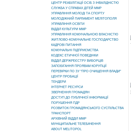
ЦЕНТР РЕАБІЛІТАЦІЇ ОСІБ З ІНВАЛІДНІСТЮ
СЛУЖБА У СПРАВАХ ДІТЕЙ ММР
УПРАВЛІННЯ МОЛОДІ ТА СПОРТУ
МОЛОДІЖНИЙ ПАРЛАМЕНТ МЕЛІТОПОЛЯ
УПРАВЛІННЯ ОСВІТИ
ВІДДІЛ КУЛЬТУРИ ММР
УПРАВЛІННЯ КОМУНАЛЬНОЮ ВЛАСНІСТЮ
ЖИТЛОВО-КОМУНАЛЬНЕ ГОСПОДАРСТВО
КАДРОВІ ПИТАННЯ
КОМУНАЛЬНІ ПІДПРИЄМСТВА
КОДЕКС ЕТИЧНОЇ ПОВЕДІНКИ
ВІДДІЛ ДЕРЖРЕЄСТРУ ВИБОРЦІВ
ЗАПОБІГАННЯ ПРОЯВАМ КОРУПЦІЇ
ПЕРЕВІРКИ ПО ЗУ "ПРО ОЧИЩЕННЯ ВЛАДИ"
ЦЕНТР ПРОБАЦІЇ
ТЕНДЕРИ
ІНТЕРНЕТ РЕСУРСИ
ЗВЕРНЕННЯ ГРОМАДЯН
ДОСТУП ДО ПУБЛІЧНОЇ ІНФОРМАЦІЇ
ПОРУШЕННЯ ПДР
РОЗВИТОК ГРОМАДЯНСЬКОГО СУСПІЛЬСТВА
ТРАНСПОРТ
АРХІВНИЙ ВІДДІЛ ММР
МУНІЦИПАЛЬНЕ ТЕЛЕБАЧЕННЯ
ABOUT MELITOPOL