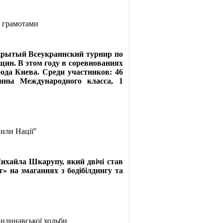
 грамотами
рытый Всеукраинский турнир по
ин. В этом году в соревнованиях
ода Киева. Среди участников: 46
ины Международного класса, 1
Сили Нації"
ихайла Шкарупу, який двічі став
» на змаганнях з бодібілдингу та
андинавської ходьби