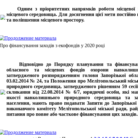
Одним з пріоритетних напрямків роботи місцевої в
місцевого середовища. Для досягнення цієї мети постійно
та поліпшення місцевого простору.
Про фінансування заходів з екофондів у 2020 році
Відповідно до Порядку планування та фінансуванн
обласного та місцевих фондів охорони навколишн
затвердженого розпорядженням голови Запорізької облас
03.02.2014 № 24, та Положення про Мелітопольський міс
природного середовища, затвердженого рішенням 59 сесії
скликання від 22.08.2014 № 6/7, юридичні особи, які м
якості навколишнього природного середовища та заб
населення, мають право подавати Запити до Запорізької о
виконавчого комітету Мелітопольської міської ради, ра
питання про повне або часткове фінансування цих заходів.