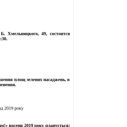
. Хмельницкого, 49, состоится
:30.
ьшення площ зелених насаджень, в
ленення.
од 2019 року
им!» восени 2019 року планується: