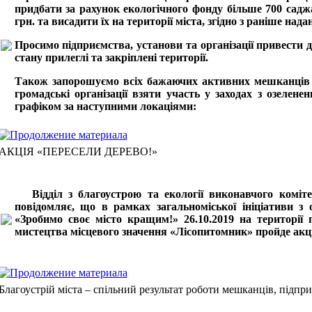
придбати за рахунок екологічного фонду більше 700 саджа
грн. та висадити їх на території міста, згідно з раніше над
Просимо підприємства, установи та організації привести 
стану прилеглі та закріплені території.
Також запорошуємо всіх бажаючих активних мешканців м
громадські організації взяти участь у заходах з озеленен
графіком за наступними локаціями:
АКЦІЯ «ПЕРЕСЕЛИ ДЕРЕВО!»
Відділ з благоустрою та екології виконавчого комітет
повідомляє, що в рамках загальноміської ініціативи з 
«Зробимо своє місто кращим!» 26.10.2019 на території 
мистецтва місцевого значення «Лісопитомник» пройде акці
Благоустрій міста – спільний результат роботи мешканців, підпри