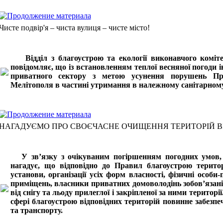
Чисте подвір'я – чиста вулиця – чисте місто!
Відділ з благоустрою та екології виконавчого комітет
повідомляє, що із встановленням теплої весняної погоди і
приватного сектору з метою усунення порушень Пра
Мелітополя в частині утримання в належному санітарному 
НАГАДУЄМО ПРО СВОЄЧАСНЕ ОЧИЩЕННЯ ТЕРИТОРІЙ ВІ
У зв’язку з очікуваним погіршенням погодних умов, ві
нагадує, що відповідно до Правил благоустрою територ
установи, організації усіх форм власності, фізичні особи-
приміщень, власники приватних домоволодінь зобов’язані
від снігу та льоду прилеглої і закріпленої за ними територ
сфері благоустрою відповідних територій повинне забезп
та транспорту.