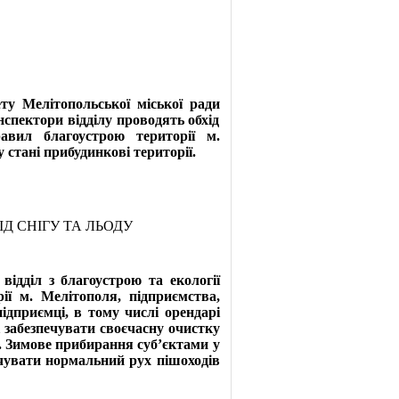
у Мелітопольської міської ради
нспектори відділу проводять обхід
вил благоустрою території м.
стані прибудинкові території.
Д СНІГУ ТА ЛЬОДУ
дділ з благоустрою та екології
ії м. Мелітополя, підприємства,
підприємці, в тому числі орендарі
 забезпечувати своєчасну очистку
ії. Зимове прибирання суб’єктами у
ечувати нормальний рух пішоходів