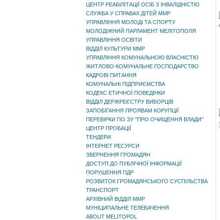
ЦЕНТР РЕАБІЛІТАЦІЇ ОСІБ З ІНВАЛІДНІСТЮ
СЛУЖБА У СПРАВАХ ДІТЕЙ ММР
УПРАВЛІННЯ МОЛОДІ ТА СПОРТУ
МОЛОДІЖНИЙ ПАРЛАМЕНТ МЕЛІТОПОЛЯ
УПРАВЛІННЯ ОСВІТИ
ВІДДІЛ КУЛЬТУРИ ММР
УПРАВЛІННЯ КОМУНАЛЬНОЮ ВЛАСНІСТЮ
ЖИТЛОВО-КОМУНАЛЬНЕ ГОСПОДАРСТВО
КАДРОВІ ПИТАННЯ
КОМУНАЛЬНІ ПІДПРИЄМСТВА
КОДЕКС ЕТИЧНОЇ ПОВЕДІНКИ
ВІДДІЛ ДЕРЖРЕЄСТРУ ВИБОРЦІВ
ЗАПОБІГАННЯ ПРОЯВАМ КОРУПЦІЇ
ПЕРЕВІРКИ ПО ЗУ "ПРО ОЧИЩЕННЯ ВЛАДИ"
ЦЕНТР ПРОБАЦІЇ
ТЕНДЕРИ
ІНТЕРНЕТ РЕСУРСИ
ЗВЕРНЕННЯ ГРОМАДЯН
ДОСТУП ДО ПУБЛІЧНОЇ ІНФОРМАЦІЇ
ПОРУШЕННЯ ПДР
РОЗВИТОК ГРОМАДЯНСЬКОГО СУСПІЛЬСТВА
ТРАНСПОРТ
АРХІВНИЙ ВІДДІЛ ММР
МУНІЦИПАЛЬНЕ ТЕЛЕБАЧЕННЯ
ABOUT MELITOPOL