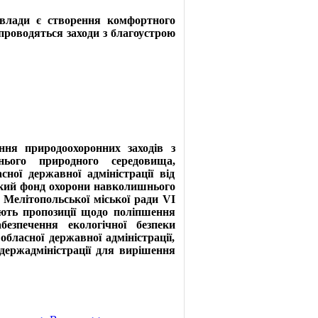
лади є створення комфортного
 проводяться заходи з благоустрою
я природоохоронних заходів з
ього природного середовища,
ної державної адміністрації від
ький фонд охорони навколишнього
 Мелітопольської міської ради VІ
ають пропозиції щодо поліпшення
езпечення екологічної безпеки
бласної державної адміністрації,
йдержадміністрації для вирішення