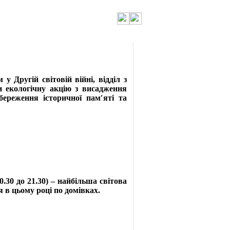
 Другій світовій війні, відділ з
ти екологічну акцію з висадження
береження історичної пам′яті та
0.30 до 21.30) – найбільша світова
 в цьому році по домівках.