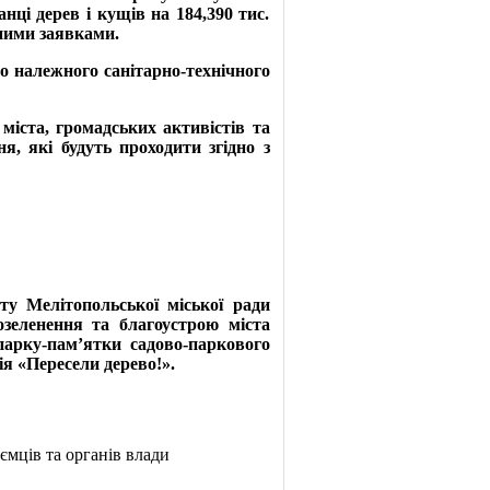
нці дерев і кущів на 184,390 тис.
аними заявками.
до належного санітарно-технічного
іста, громадських активістів та
ня, які будуть проходити згідно з
у Мелітопольської міської ради
озеленення та благоустрою міста
парку-пам’ятки садово-паркового
я «Пересели дерево!».
ємців та органів влади