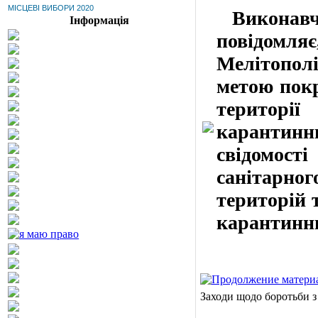
МІСЦЕВІ ВИБОРИ 2020
Виконавчий
Інформація
повідомля
Мелітопол
метою покр
території
карантинни
свідомост
санітарно
територій 
карантинни
Заходи щодо боротьби 