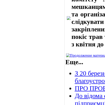
мешканцям 
та організ
слідкува
закріплен
покіс трав
з квітня до
Еще...
З 20 берез
благоустр
ПРО ПРОВ
До відома 
підприємц