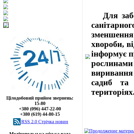
Для забез
санітарно
зменшення
хвороби, в
інформує п
рослинам
виривання 
садиб та 
територіях
Цілодобовий прийом звернень:
15-80
+380 (096) 447-22-00
+380 (619) 44-80-15
RSS 2.0 Cтрічка новин
Мелітопольська міська рада