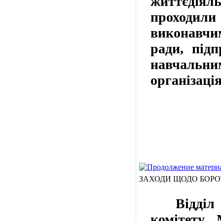
життєдіяль
проходили 
виконавчи
ради, підп
навчальн
організаці
ЗАХОДИ ЩОДО БОРО
Відділ з 
комітету 