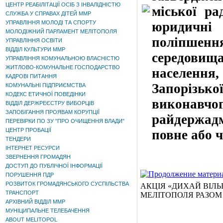
ЦЕНТР РЕАБІЛІТАЦІЇ ОСІБ З ІНВАЛІДНІСТЮ
міської ра
СЛУЖБА У СПРАВАХ ДІТЕЙ ММР
УПРАВЛІННЯ МОЛОДІ ТА СПОРТУ
юридичні
МОЛОДІЖНИЙ ПАРЛАМЕНТ МЕЛІТОПОЛЯ
поліпшен
УПРАВЛІННЯ ОСВІТИ
ВІДДІЛ КУЛЬТУРИ ММР
середовищ
УПРАВЛІННЯ КОМУНАЛЬНОЮ ВЛАСНІСТЮ
ЖИТЛОВО-КОМУНАЛЬНЕ ГОСПОДАРСТВО
населенн
КАДРОВІ ПИТАННЯ
Запорізьк
КОМУНАЛЬНІ ПІДПРИЄМСТВА
КОДЕКС ЕТИЧНОЇ ПОВЕДІНКИ
виконавчог
ВІДДІЛ ДЕРЖРЕЄСТРУ ВИБОРЦІВ
ЗАПОБІГАННЯ ПРОЯВАМ КОРУПЦІЇ
райдержад
ПЕРЕВІРКИ ПО ЗУ "ПРО ОЧИЩЕННЯ ВЛАДИ"
ЦЕНТР ПРОБАЦІЇ
повне або 
ТЕНДЕРИ
ІНТЕРНЕТ РЕСУРСИ
ЗВЕРНЕННЯ ГРОМАДЯН
ДОСТУП ДО ПУБЛІЧНОЇ ІНФОРМАЦІЇ
ПОРУШЕННЯ ПДР
РОЗВИТОК ГРОМАДЯНСЬКОГО СУСПІЛЬСТВА
АКЦІЯ «ДИХАЙ ВІЛЬ
ТРАНСПОРТ
МЕЛІТОПОЛЯ РАЗОМ
АРХІВНИЙ ВІДДІЛ ММР
МУНІЦИПАЛЬНЕ ТЕЛЕБАЧЕННЯ
ABOUT MELITOPOL