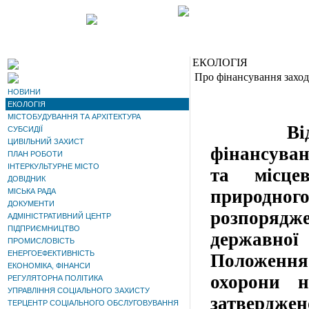
ЕКОЛОГІЯ
Про фінансування заході
НОВИНИ
ЕКОЛОГІЯ
МІСТОБУДУВАННЯ ТА АРХІТЕКТУРА
Відпові
СУБСИДІЇ
ЦИВІЛЬНИЙ ЗАХИСТ
фінансуван
ПЛАН РОБОТИ
ІНТЕРКУЛЬТУРНЕ МІСТО
та місце
ДОВІДНИК
природн
МІСЬКА РАДА
ДОКУМЕНТИ
розпоряд
АДМІНІСТРАТИВНИЙ ЦЕНТР
ПІДПРИЄМНИЦТВО
державної 
ПРОМИСЛОВІСТЬ
ЕНЕРГОЕФЕКТИВНІСТЬ
Положенн
ЕКОНОМІКА, ФІНАНСИ
охорони н
РЕГУЛЯТОРНА ПОЛІТИКА
УПРАВЛІННЯ СОЦІАЛЬНОГО ЗАХИСТУ
затверджен
ТЕРЦЕНТР СОЦІАЛЬНОГО ОБСЛУГОВУВАННЯ