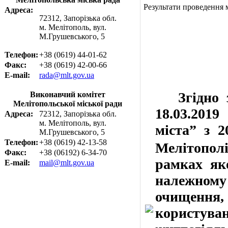
Результати проведення 
Адреса:
72312, Запорізька обл.
м. Мелітополь, вул.
М.Грушевського, 5
Телефон:
+38 (0619) 44-01-62
Факс:
+38 (0619) 42-00-66
E-mail:
rada@mlt.gov.ua
Згідно з 
Виконавчий комітет
Мелітопольської міської ради
18.03.20
Адреса:
72312, Запорізька обл.
м. Мелітополь, вул.
міста”
з 2
М.Грушевського, 5
Телефон:
+38 (0619) 42-13-58
Мелітополі
Факс:
+38 (06192) 6-34-70
рамках яко
E-mail:
mail@mlt.gov.ua
належному 
очищення
користуван