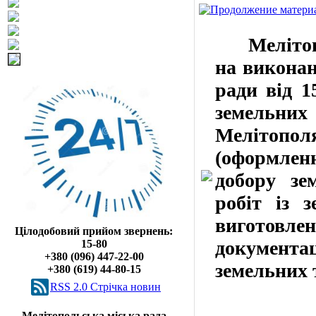
Мелітополь
на виконан
ради від 1
земельних 
Мелітопо
(оформлен
добору зе
робіт із 
виготовле
Цілодобовий прийом звернень:
документ
15-80
+380 (096) 447-22-00
земельних 
+380 (619) 44-80-15
RSS 2.0 Cтрічка новин
Мелітопольська міська рада