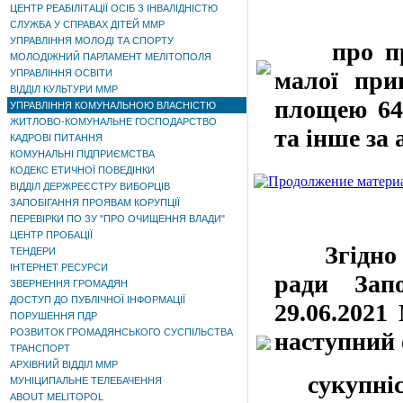
ЦЕНТР РЕАБІЛІТАЦІЇ ОСІБ З ІНВАЛІДНІСТЮ
СЛУЖБА У СПРАВАХ ДІТЕЙ ММР
УПРАВЛІННЯ МОЛОДІ ТА СПОРТУ
про прода
МОЛОДІЖНИЙ ПАРЛАМЕНТ МЕЛІТОПОЛЯ
малої прив
УПРАВЛІННЯ ОСВІТИ
ВІДДІЛ КУЛЬТУРИ ММР
площею 64,
УПРАВЛІННЯ КОМУНАЛЬНОЮ ВЛАСНІСТЮ
ЖИТЛОВО-КОМУНАЛЬНЕ ГОСПОДАРСТВО
та інше за 
КАДРОВІ ПИТАННЯ
КОМУНАЛЬНІ ПІДПРИЄМСТВА
КОДЕКС ЕТИЧНОЇ ПОВЕДІНКИ
ВІДДІЛ ДЕРЖРЕЄСТРУ ВИБОРЦІВ
ЗАПОБІГАННЯ ПРОЯВАМ КОРУПЦІЇ
ПЕРЕВІРКИ ПО ЗУ "ПРО ОЧИЩЕННЯ ВЛАДИ"
ЦЕНТР ПРОБАЦІЇ
Згідно 
ТЕНДЕРИ
ІНТЕРНЕТ РЕСУРСИ
ради Зап
ЗВЕРНЕННЯ ГРОМАДЯН
ДОСТУП ДО ПУБЛІЧНОЇ ІНФОРМАЦІЇ
29.06.2021
ПОРУШЕННЯ ПДР
РОЗВИТОК ГРОМАДЯНСЬКОГО СУСПІЛЬСТВА
наступний 
ТРАНСПОРТ
АРХІВНИЙ ВІДДІЛ ММР
сукупність
МУНІЦИПАЛЬНЕ ТЕЛЕБАЧЕННЯ
ABOUT MELITOPOL