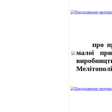
про прода
малої при
виробництв
Мелітополі