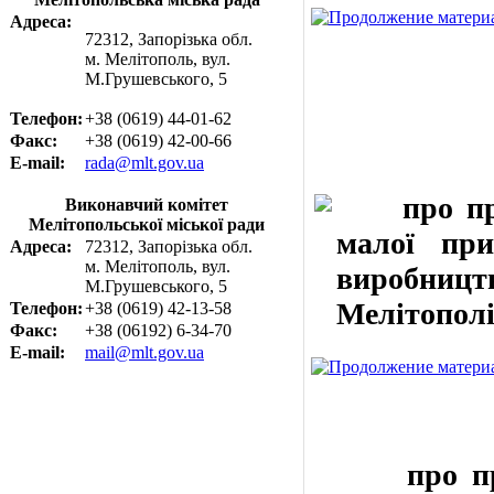
Адреса:
72312, Запорізька обл.
м. Мелітополь, вул.
М.Грушевського, 5
Телефон:
+38 (0619) 44-01-62
Факс:
+38 (0619) 42-00-66
E-mail:
rada@mlt.gov.ua
про прода
Виконавчий комітет
Мелітопольської міської ради
малої пр
Адреса:
72312, Запорізька обл.
м. Мелітополь, вул.
виробництв
М.Грушевського, 5
Мелітополі
Телефон:
+38 (0619) 42-13-58
Факс:
+38 (06192) 6-34-70
E-mail:
mail@mlt.gov.ua
про прода