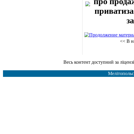
про продаж
приватизац
за
<< В н
Весь контент доступний за ліцензією Creative Common
Мелітопольс