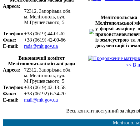
Адреса:
72312, Запорізька обл.
м. Мелітополь, вул.
Мелітопольська 
М.Грушевського, 5
Мелітопольської міс
у формі аукціону 
Телефон:
+38 (0619) 44-01-62
правовстановлюючих
Факс:
+38 (0619) 42-00-66
із землеустрою та 
документації із зем
E-mail:
rada@mlt.gov.ua
Виконавчий комітет
Мелітопольської міської ради
<< В н
Адреса:
72312, Запорізька обл.
м. Мелітополь, вул.
М.Грушевського, 5
Телефон:
+38 (0619) 42-13-58
Факс:
+38 (06192) 6-34-70
E-mail:
mail@mlt.gov.ua
Весь контент доступний за ліцензією Creative Common
Мелітопольс