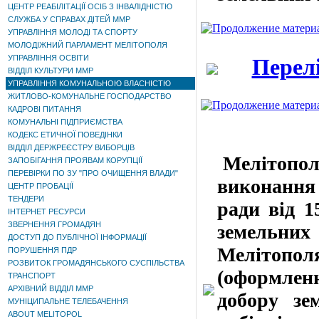
ЦЕНТР РЕАБІЛІТАЦІЇ ОСІБ З ІНВАЛІДНІСТЮ
СЛУЖБА У СПРАВАХ ДІТЕЙ ММР
УПРАВЛІННЯ МОЛОДІ ТА СПОРТУ
МОЛОДІЖНИЙ ПАРЛАМЕНТ МЕЛІТОПОЛЯ
УПРАВЛІННЯ ОСВІТИ
Перелі
ВІДДІЛ КУЛЬТУРИ ММР
УПРАВЛІННЯ КОМУНАЛЬНОЮ ВЛАСНІСТЮ
ЖИТЛОВО-КОМУНАЛЬНЕ ГОСПОДАРСТВО
КАДРОВІ ПИТАННЯ
КОМУНАЛЬНІ ПІДПРИЄМСТВА
КОДЕКС ЕТИЧНОЇ ПОВЕДІНКИ
ВІДДІЛ ДЕРЖРЕЄСТРУ ВИБОРЦІВ
Мелітополь
ЗАПОБІГАННЯ ПРОЯВАМ КОРУПЦІЇ
ПЕРЕВІРКИ ПО ЗУ "ПРО ОЧИЩЕННЯ ВЛАДИ"
виконання
ЦЕНТР ПРОБАЦІЇ
ТЕНДЕРИ
ради від 1
ІНТЕРНЕТ РЕСУРСИ
ЗВЕРНЕННЯ ГРОМАДЯН
земельних 
ДОСТУП ДО ПУБЛІЧНОЇ ІНФОРМАЦІЇ
Мелітопо
ПОРУШЕННЯ ПДР
РОЗВИТОК ГРОМАДЯНСЬКОГО СУСПІЛЬСТВА
(оформлен
ТРАНСПОРТ
АРХІВНИЙ ВІДДІЛ ММР
добору зе
МУНІЦИПАЛЬНЕ ТЕЛЕБАЧЕННЯ
ABOUT MELITOPOL