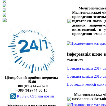
Мелітопольськ
Мелітопольської міс
проведення земельн
підготовки лотів 
ділянок, запрошу
виготовленні, в 
проведення земельн
Інформація щодо в
майном
Орендна комісія 2017 рі
Орендна комісія 2016 рі
Цілодобовий прийом звернень:
15-80
Протоколи комісії конк
+380 (096) 447-22-00
+380 (619) 44-80-15
Мелітопольська мі
RSS 2.0 Cтрічка новин
позбавлених батьків
Мелітопольська міська рада