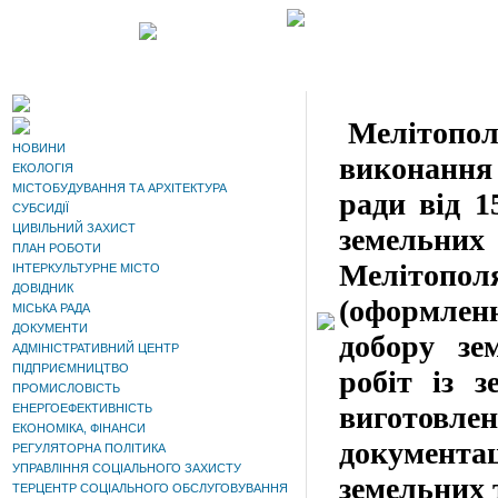
Мелітополь
НОВИНИ
виконання
ЕКОЛОГІЯ
МІСТОБУДУВАННЯ ТА АРХІТЕКТУРА
ради від 1
СУБСИДІЇ
ЦИВІЛЬНИЙ ЗАХИСТ
земельних 
ПЛАН РОБОТИ
Мелітопо
ІНТЕРКУЛЬТУРНЕ МІСТО
ДОВІДНИК
(оформлен
МІСЬКА РАДА
ДОКУМЕНТИ
добору зе
АДМІНІСТРАТИВНИЙ ЦЕНТР
ПІДПРИЄМНИЦТВО
робіт із з
ПРОМИСЛОВІСТЬ
виготовле
ЕНЕРГОЕФЕКТИВНІСТЬ
ЕКОНОМІКА, ФІНАНСИ
документ
РЕГУЛЯТОРНА ПОЛІТИКА
УПРАВЛІННЯ СОЦІАЛЬНОГО ЗАХИСТУ
земельних 
ТЕРЦЕНТР СОЦІАЛЬНОГО ОБСЛУГОВУВАННЯ