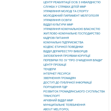
ЦЕНТР РЕАБІЛІТАЦІЇ ОСІБ З ІНВАЛІДНІСТЮ
СЛУЖБА У СПРАВАХ ДІТЕЙ ММР
УПРАВЛІННЯ МОЛОДІ ТА СПОРТУ
МОЛОДІЖНИЙ ПАРЛАМЕНТ МЕЛІТОПОЛЯ
УПРАВЛІННЯ ОСВІТИ
ВІДДІЛ КУЛЬТУРИ ММР
УПРАВЛІННЯ КОМУНАЛЬНОЮ ВЛАСНІСТЮ
ЖИТЛОВО-КОМУНАЛЬНЕ ГОСПОДАРСТВО
КАДРОВІ ПИТАННЯ
КОМУНАЛЬНІ ПІДПРИЄМСТВА
КОДЕКС ЕТИЧНОЇ ПОВЕДІНКИ
ВІДДІЛ ДЕРЖРЕЄСТРУ ВИБОРЦІВ
ЗАПОБІГАННЯ ПРОЯВАМ КОРУПЦІЇ
ПЕРЕВІРКИ ПО ЗУ "ПРО ОЧИЩЕННЯ ВЛАДИ"
ЦЕНТР ПРОБАЦІЇ
ТЕНДЕРИ
ІНТЕРНЕТ РЕСУРСИ
ЗВЕРНЕННЯ ГРОМАДЯН
ДОСТУП ДО ПУБЛІЧНОЇ ІНФОРМАЦІЇ
ПОРУШЕННЯ ПДР
РОЗВИТОК ГРОМАДЯНСЬКОГО СУСПІЛЬСТВА
ТРАНСПОРТ
АРХІВНИЙ ВІДДІЛ ММР
МУНІЦИПАЛЬНЕ ТЕЛЕБАЧЕННЯ
ABOUT MELITOPOL