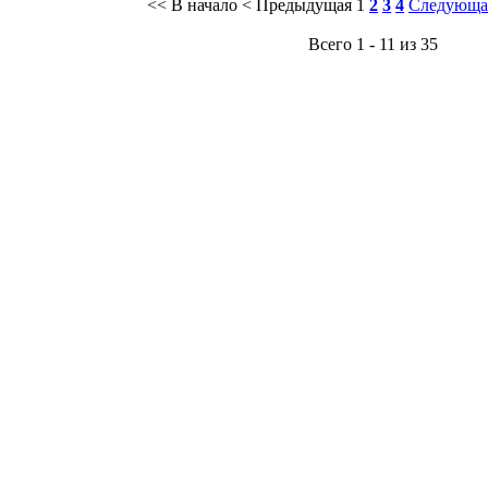
<< В начало
< Предыдущая
1
2
3
4
Следующа
Всего 1 - 11 из 35