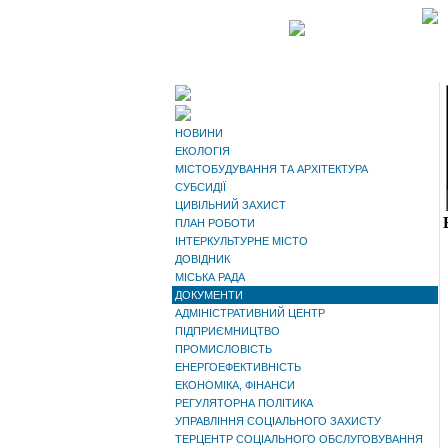
НОВИНИ
ЕКОЛОГІЯ
МІСТОБУДУВАННЯ ТА АРХІТЕКТУРА
СУБСИДІЇ
ЦИВІЛЬНИЙ ЗАХИСТ
ПЛАН РОБОТИ
ІНТЕРКУЛЬТУРНЕ МІСТО
ДОВІДНИК
МІСЬКА РАДА
ДОКУМЕНТИ
АДМІНІСТРАТИВНИЙ ЦЕНТР
ПІДПРИЄМНИЦТВО
ПРОМИСЛОВІСТЬ
ЕНЕРГОЕФЕКТИВНІСТЬ
ЕКОНОМІКА, ФІНАНСИ
РЕГУЛЯТОРНА ПОЛІТИКА
УПРАВЛІННЯ СОЦІАЛЬНОГО ЗАХИСТУ
ТЕРЦЕНТР СОЦІАЛЬНОГО ОБСЛУГОВУВАННЯ