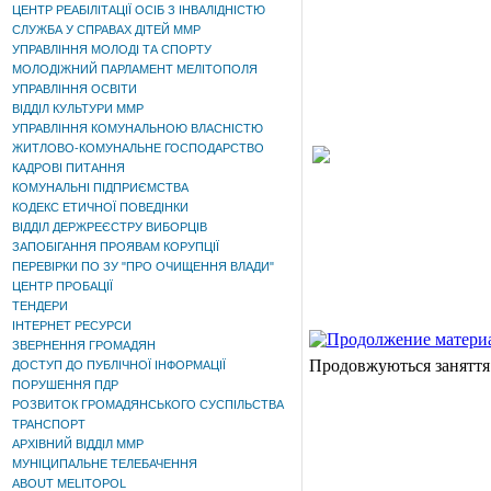
ЦЕНТР РЕАБІЛІТАЦІЇ ОСІБ З ІНВАЛІДНІСТЮ
СЛУЖБА У СПРАВАХ ДІТЕЙ ММР
УПРАВЛІННЯ МОЛОДІ ТА СПОРТУ
МОЛОДІЖНИЙ ПАРЛАМЕНТ МЕЛІТОПОЛЯ
УПРАВЛІННЯ ОСВІТИ
ВІДДІЛ КУЛЬТУРИ ММР
УПРАВЛІННЯ КОМУНАЛЬНОЮ ВЛАСНІСТЮ
ЖИТЛОВО-КОМУНАЛЬНЕ ГОСПОДАРСТВО
КАДРОВІ ПИТАННЯ
КОМУНАЛЬНІ ПІДПРИЄМСТВА
КОДЕКС ЕТИЧНОЇ ПОВЕДІНКИ
ВІДДІЛ ДЕРЖРЕЄСТРУ ВИБОРЦІВ
ЗАПОБІГАННЯ ПРОЯВАМ КОРУПЦІЇ
ПЕРЕВІРКИ ПО ЗУ "ПРО ОЧИЩЕННЯ ВЛАДИ"
ЦЕНТР ПРОБАЦІЇ
ТЕНДЕРИ
ІНТЕРНЕТ РЕСУРСИ
ЗВЕРНЕННЯ ГРОМАДЯН
Продовжуються заняття з
ДОСТУП ДО ПУБЛІЧНОЇ ІНФОРМАЦІЇ
ПОРУШЕННЯ ПДР
РОЗВИТОК ГРОМАДЯНСЬКОГО СУСПІЛЬСТВА
ТРАНСПОРТ
АРХІВНИЙ ВІДДІЛ ММР
МУНІЦИПАЛЬНЕ ТЕЛЕБАЧЕННЯ
ABOUT MELITOPOL