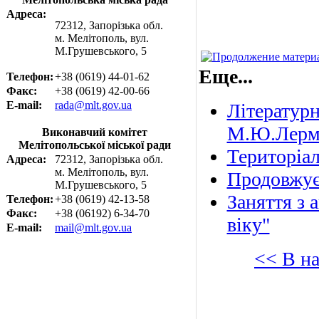
Адреса:
72312, Запорізька обл.
м. Мелітополь, вул.
М.Грушевського, 5
Еще...
Телефон:
+38 (0619) 44-01-62
Факс:
+38 (0619) 42-00-66
E-mail:
rada@mlt.gov.ua
Літературн
М.Ю.Лерм
Виконавчий комітет
Мелітопольської міської ради
Територіа
Адреса:
72312, Запорізька обл.
м. Мелітополь, вул.
Продовжує 
М.Грушевського, 5
Заняття з 
Телефон:
+38 (0619) 42-13-58
Факс:
+38 (06192) 6-34-70
віку"
E-mail:
mail@mlt.gov.ua
<< В н