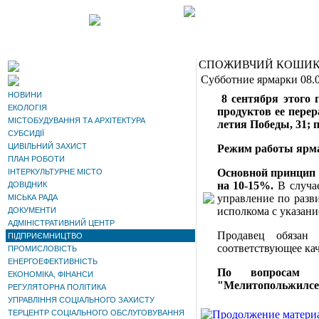
СПОЖИВЧИЙ КОШИ
Субботние ярмарки 08.
НОВИНИ
8 сентября этого 
ЕКОЛОГІЯ
продуктов ее пере
МІСТОБУДУВАННЯ ТА АРХІТЕКТУРА
летия Победы, 31;
п
СУБСИДІЇ
ЦИВІЛЬНИЙ ЗАХИСТ
Режим работы ярмар
ПЛАН РОБОТИ
Основной принцип 
ІНТЕРКУЛЬТУРНЕ МІСТО
на 10-15%.
В случа
ДОВІДНИК
управление по разв
МІСЬКА РАДА
исполкома с указани
ДОКУМЕНТИ
АДМІНІСТРАТИВНИЙ ЦЕНТР
Продавец обязан
ПІДПРИЄМНИЦТВО
соответствующее ка
ПРОМИСЛОВІСТЬ
ЕНЕРГОЕФЕКТИВНІСТЬ
По вопросам 
ЕКОНОМІКА, ФІНАНСИ
"Мелитопольжилсерв
РЕГУЛЯТОРНА ПОЛІТИКА
УПРАВЛІННЯ СОЦІАЛЬНОГО ЗАХИСТУ
ТЕРЦЕНТР СОЦІАЛЬНОГО ОБСЛУГОВУВАННЯ