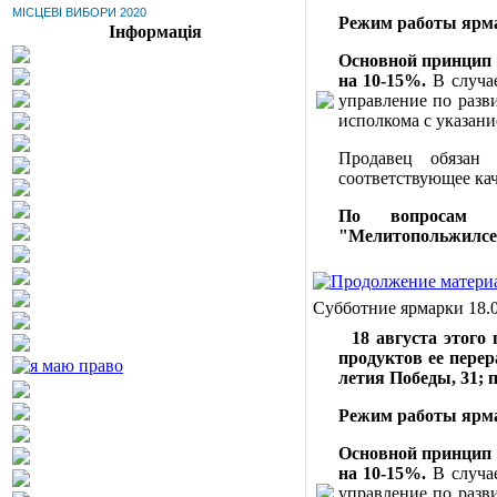
МІСЦЕВІ ВИБОРИ 2020
Режим работы ярмар
Інформація
Основной принцип 
на 10-15%.
В случа
управление по разв
исполкома с указани
Продавец обязан
соответствующее ка
По вопросам 
"Мелитопольжилсерв
Субботние ярмарки 18.
18 августа этого 
продуктов ее пере
летия Победы, 31;
п
Режим работы ярмар
Основной принцип 
на 10-15%.
В случа
управление по разв