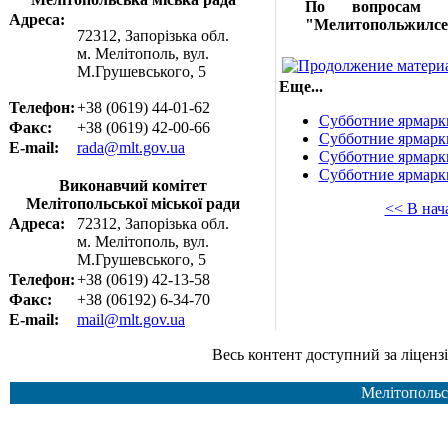
По вопросам 
Адреса:
"Мелитопольжилсерв
72312, Запорізька обл.
м. Мелітополь, вул.
М.Грушевського, 5
Еще...
Телефон:
+38 (0619) 44-01-62
Субботние ярмарки
Факс:
+38 (0619) 42-00-66
Субботние ярмарки
E-mail:
rada@mlt.gov.ua
Субботние ярмарки
Субботние ярмарки
Виконавчий комітет
Мелітопольської міської ради
<< В нач
Адреса:
72312, Запорізька обл.
м. Мелітополь, вул.
М.Грушевського, 5
Телефон:
+38 (0619) 42-13-58
Факс:
+38 (06192) 6-34-70
E-mail:
mail@mlt.gov.ua
Весь контент доступний за ліцензією Creative Common
Мелітопольс