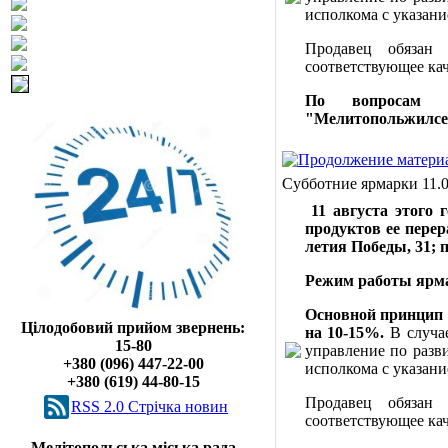
исполкома с указани
Продавец обязан
соответствующее ка
По вопросам 
"Мелитопольжилсерв
Субботние ярмарки 11.0
11 августа этого 
продуктов ее пере
летия Победы, 31;
п
Режим работы ярмар
Основной принцип 
Цілодобовий прийом звернень:
на 10-15%.
В случа
15-80
управление по разв
+380 (096) 447-22-00
исполкома с указани
+380 (619) 44-80-15
Продавец обязан
RSS 2.0 Cтрічка новин
соответствующее ка
Мелітопольська міська рада