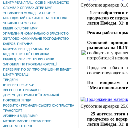
ЦЕНТР РЕАБІЛІТАЦІЇ ОСІБ З ІНВАЛІДНІСТЮ
Субботние ярмарки 01.
СЛУЖБА У СПРАВАХ ДІТЕЙ ММР
1 сентября этого г
УПРАВЛІННЯ МОЛОДІ ТА СПОРТУ
продуктов ее перер
МОЛОДІЖНИЙ ПАРЛАМЕНТ МЕЛІТОПОЛЯ
летия Победы, 31;
п
УПРАВЛІННЯ ОСВІТИ
ВІДДІЛ КУЛЬТУРИ ММР
Режим работы ярмар
УПРАВЛІННЯ КОМУНАЛЬНОЮ ВЛАСНІСТЮ
ЖИТЛОВО-КОМУНАЛЬНЕ ГОСПОДАРСТВО
Основной принци
КАДРОВІ ПИТАННЯ
рыночных на 10-1
КОМУНАЛЬНІ ПІДПРИЄМСТВА
сообщать в управле
КОДЕКС ЕТИЧНОЇ ПОВЕДІНКИ
потребителей исполк
ВІДДІЛ ДЕРЖРЕЄСТРУ ВИБОРЦІВ
ЗАПОБІГАННЯ ПРОЯВАМ КОРУПЦІЇ
Продавец обязан 
ПЕРЕВІРКИ ПО ЗУ "ПРО ОЧИЩЕННЯ ВЛАДИ"
соответствующее ка
ЦЕНТР ПРОБАЦІЇ
ТЕНДЕРИ
По вопросам о
ІНТЕРНЕТ РЕСУРСИ
"Мелитопольжилсерв
ЗВЕРНЕННЯ ГРОМАДЯН
ДОСТУП ДО ПУБЛІЧНОЇ ІНФОРМАЦІЇ
ПОРУШЕННЯ ПДР
РОЗВИТОК ГРОМАДЯНСЬКОГО СУСПІЛЬСТВА
Субботние ярмарки 25.
ТРАНСПОРТ
25 августа этого 
АРХІВНИЙ ВІДДІЛ ММР
продуктов ее пере
МУНІЦИПАЛЬНЕ ТЕЛЕБАЧЕННЯ
летия Победы, 31;
п
ABOUT MELITOPOL