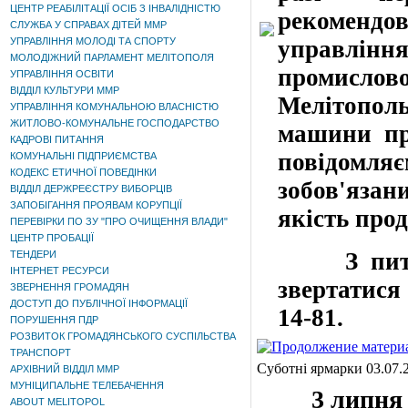
ЦЕНТР РЕАБІЛІТАЦІЇ ОСІБ З ІНВАЛІДНІСТЮ
рекоменд
СЛУЖБА У СПРАВАХ ДІТЕЙ ММР
УПРАВЛІННЯ МОЛОДІ ТА СПОРТУ
управлін
МОЛОДІЖНИЙ ПАРЛАМЕНТ МЕЛІТОПОЛЯ
промисл
УПРАВЛІННЯ ОСВІТИ
ВІДДІЛ КУЛЬТУРИ ММР
Мелітополь
УПРАВЛІННЯ КОМУНАЛЬНОЮ ВЛАСНІСТЮ
ЖИТЛОВО-КОМУНАЛЬНЕ ГОСПОДАРСТВО
машини про
КАДРОВІ ПИТАННЯ
повідомля
КОМУНАЛЬНІ ПІДПРИЄМСТВА
КОДЕКС ЕТИЧНОЇ ПОВЕДІНКИ
зобов'язан
ВІДДІЛ ДЕРЖРЕЄСТРУ ВИБОРЦІВ
ЗАПОБІГАННЯ ПРОЯВАМ КОРУПЦІЇ
якість прод
ПЕРЕВІРКИ ПО ЗУ "ПРО ОЧИЩЕННЯ ВЛАДИ"
ЦЕНТР ПРОБАЦІЇ
З пит
ТЕНДЕРИ
ІНТЕРНЕТ РЕСУРСИ
звертатися
ЗВЕРНЕННЯ ГРОМАДЯН
ДОСТУП ДО ПУБЛІЧНОЇ ІНФОРМАЦІЇ
14-81
.
ПОРУШЕННЯ ПДР
РОЗВИТОК ГРОМАДЯНСЬКОГО СУСПІЛЬСТВА
ТРАНСПОРТ
Суботні ярмарки 03.07.
АРХІВНИЙ ВІДДІЛ ММР
МУНІЦИПАЛЬНЕ ТЕЛЕБАЧЕННЯ
3 липн
ABOUT MELITOPOL