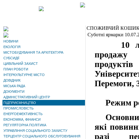
СПОЖИВЧИЙ КОШИ
Суботні ярмарки 10.07.
НОВИНИ
10 ли
ЕКОЛОГІЯ
продажу
МІСТОБУДУВАННЯ ТА АРХІТЕКТУРА
СУБСИДІЇ
продуктів
ЦИВІЛЬНИЙ ЗАХИСТ
ПЛАН РОБОТИ
Університе
ІНТЕРКУЛЬТУРНЕ МІСТО
ДОВІДНИК
Перемоги
,
МІСЬКА РАДА
ДОКУМЕНТИ
АДМІНІСТРАТИВНИЙ ЦЕНТР
Режим
р
ПІДПРИЄМНИЦТВО
ПРОМИСЛОВІСТЬ
ЕНЕРГОЕФЕКТИВНІСТЬ
Основни
ЕКОНОМІКА, ФІНАНСИ
які повинн
РЕГУЛЯТОРНА ПОЛІТИКА
УПРАВЛІННЯ СОЦІАЛЬНОГО ЗАХИСТУ
разі пе
ТЕРЦЕНТР СОЦІАЛЬНОГО ОБСЛУГОВУВАННЯ