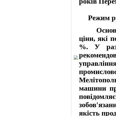
років
Пере
Режим
р
Основ
ціни, які 
%.
У разі
рекоменд
управлін
промисл
Мелітополь
машини про
повідомля
зобов'язан
якість прод