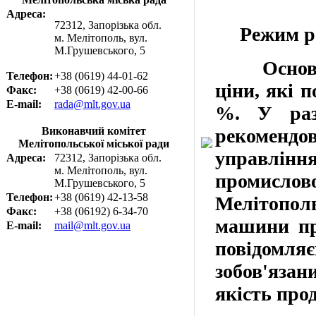
Адреса:
72312, Запорізька обл.
Режим
р
м. Мелітополь, вул.
М.Грушевського, 5
Основ
Телефон:
+38 (0619) 44-01-62
ціни, які 
Факс:
+38 (0619) 42-00-66
E-mail:
rada@mlt.gov.ua
%.
У разі
Виконавчий комітет
рекоменд
Мелітопольської міської ради
управлін
Адреса:
72312, Запорізька обл.
м. Мелітополь, вул.
промисл
М.Грушевського, 5
Телефон:
+38 (0619) 42-13-58
Мелітополь
Факс:
+38 (06192) 6-34-70
машини про
E-mail:
mail@mlt.gov.ua
повідомля
зобов'язан
якість прод