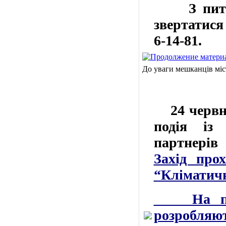
З пита
звертатися
6-14-81
.
До уваги мешканців міс
24 червня 
подія із
партнерів 
Захід про
“Кліматичн
На події
розробля