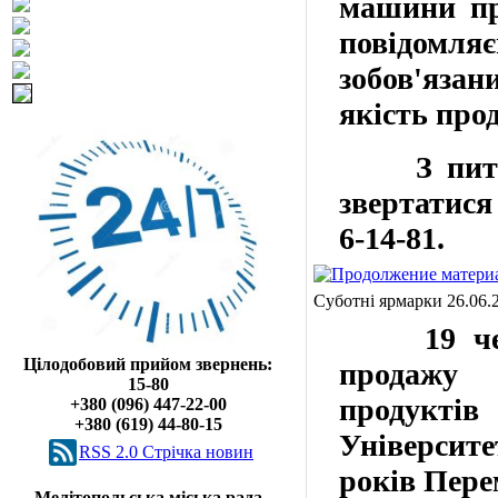
машини про
повідомля
зобов'язан
якість прод
З пита
звертатися
6-14-81
.
Суботні ярмарки 26.06.
19 че
Цілодобовий прийом звернень:
продажу
15-80
продуктів
+380 (096) 447-22-00
+380 (619) 44-80-15
Університе
RSS 2.0 Cтрічка новин
років
Пере
Мелітопольська міська рада