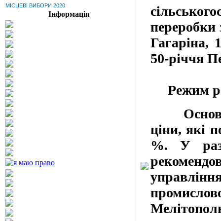
МІСЦЕВІ ВИБОРИ 2020
сільського
Інформація
переробки
Гагаріна
,
1
50
-
річчя
П
Режим
р
Основ
ціни, які 
%.
У разі
рекоменд
управлін
промисл
Мелітополь