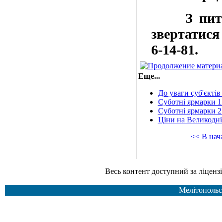
З пита
звертатися
6-14-81
.
Еще...
До уваги суб'єкті
Суботні ярмарки 1
Суботні ярмарки 2
Ціни на Великодні 
<< В нач
Весь контент доступний за ліцензією Creative Common
Мелітопольс