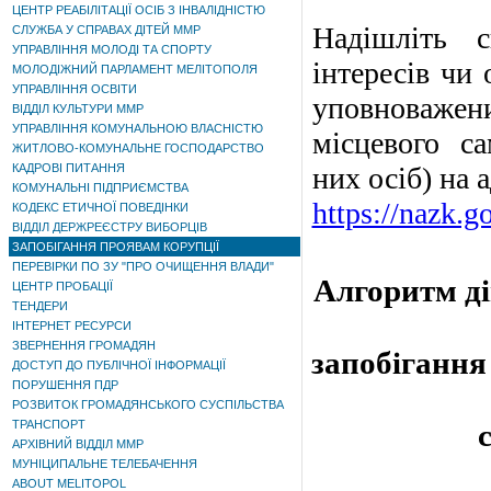
ЦЕНТР РЕАБІЛІТАЦІЇ ОСІБ З ІНВАЛІДНІСТЮ
Надішліть 
СЛУЖБА У СПРАВАХ ДІТЕЙ ММР
УПРАВЛІННЯ МОЛОДІ ТА СПОРТУ
інтересів чи
МОЛОДІЖНИЙ ПАРЛАМЕНТ МЕЛІТОПОЛЯ
УПРАВЛІННЯ ОСВІТИ
уповноваже
ВІДДІЛ КУЛЬТУРИ ММР
УПРАВЛІННЯ КОМУНАЛЬНОЮ ВЛАСНІСТЮ
місцевого с
ЖИТЛОВО-КОМУНАЛЬНЕ ГОСПОДАРСТВО
КАДРОВІ ПИТАННЯ
них осіб) на
КОМУНАЛЬНІ ПІДПРИЄМСТВА
https://nazk.g
КОДЕКС ЕТИЧНОЇ ПОВЕДІНКИ
ВІДДІЛ ДЕРЖРЕЄСТРУ ВИБОРЦІВ
ЗАПОБІГАННЯ ПРОЯВАМ КОРУПЦІЇ
ПЕРЕВІРКИ ПО ЗУ "ПРО ОЧИЩЕННЯ ВЛАДИ"
Алгоритм ді
ЦЕНТР ПРОБАЦІЇ
ТЕНДЕРИ
ІНТЕРНЕТ РЕСУРСИ
ЗВЕРНЕННЯ ГРОМАДЯН
запобігання
ДОСТУП ДО ПУБЛІЧНОЇ ІНФОРМАЦІЇ
ПОРУШЕННЯ ПДР
РОЗВИТОК ГРОМАДЯНСЬКОГО СУСПІЛЬСТВА
ТРАНСПОРТ
АРХІВНИЙ ВІДДІЛ ММР
МУНІЦИПАЛЬНЕ ТЕЛЕБАЧЕННЯ
ABOUT MELITOPOL