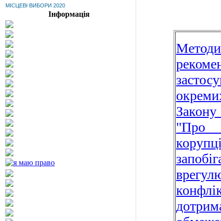
МІСЦЕВІ ВИБОРИ 2020
Інформація
Методи
рекоме
застосу
окреми
Закон
"Про з
корупц
запоб
врегул
конфлік
дотрим