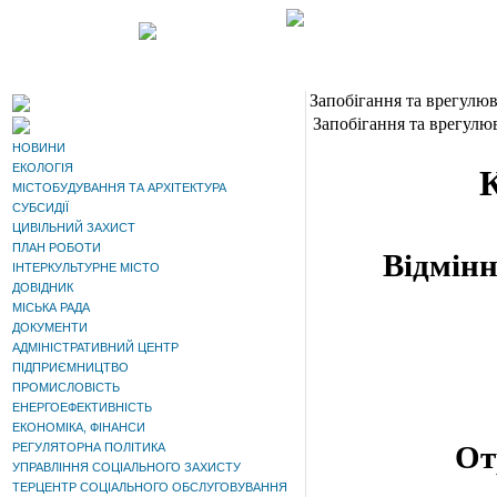
Запобігання та врегулюв
Запобігання та врегулюв
НОВИНИ
ЕКОЛОГІЯ
МІСТОБУДУВАННЯ ТА АРХІТЕКТУРА
СУБСИДІЇ
ЦИВІЛЬНИЙ ЗАХИСТ
ПЛАН РОБОТИ
Відмінн
ІНТЕРКУЛЬТУРНЕ МІСТО
ДОВІДНИК
МІСЬКА РАДА
ДОКУМЕНТИ
АДМІНІСТРАТИВНИЙ ЦЕНТР
ПІДПРИЄМНИЦТВО
ПРОМИСЛОВІСТЬ
ЕНЕРГОЕФЕКТИВНІСТЬ
ЕКОНОМІКА, ФІНАНСИ
От
РЕГУЛЯТОРНА ПОЛІТИКА
УПРАВЛІННЯ СОЦІАЛЬНОГО ЗАХИСТУ
ТЕРЦЕНТР СОЦІАЛЬНОГО ОБСЛУГОВУВАННЯ