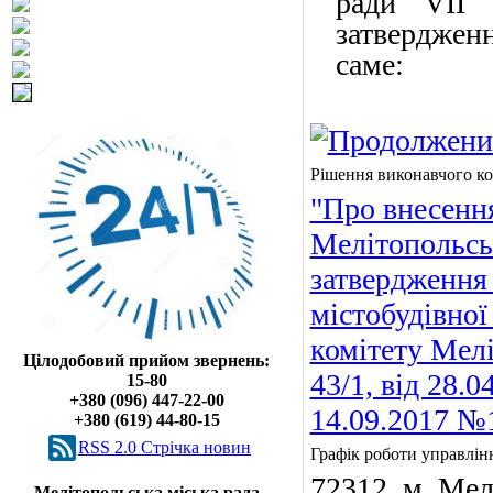
ради VІІ
затвердженн
саме:
Рішення виконавчого ко
"Про внесення
Мелітопольськ
затвердження
містобудівної
комітету Мелі
Цілодобовий прийом звернень:
43/1, від 28.0
15-80
+380 (096) 447-22-00
14.09.2017 №
+380 (619) 44-80-15
RSS 2.0 Cтрічка новин
Графік роботи управлін
72312
,
м
.
Мел
Мелітопольська міська рада