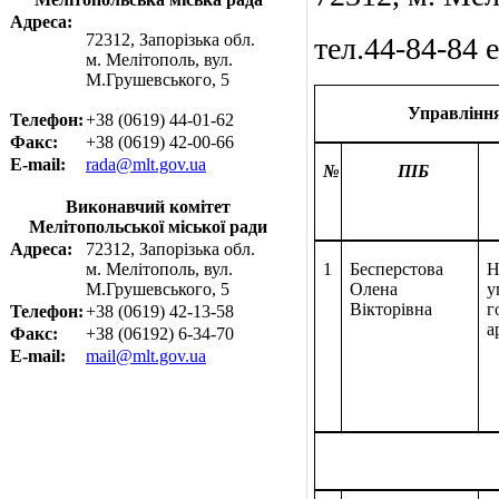
Адреса:
72312, Запорізька обл.
т
ел
.44-84-84
e
м. Мелітополь, вул.
М.Грушевського, 5
Управління
Телефон:
+38 (0619) 44-01-62
Факс:
+38 (0619) 42-00-66
E-mail:
rada@mlt.gov.ua
№
ПІБ
Виконавчий комітет
Мелітопольської міської ради
Адреса:
72312, Запорізька обл.
м. Мелітополь, вул.
1
Бесперстова
Н
М.Грушевського, 5
Олена
у
Вікторівна
г
Телефон:
+38 (0619) 42-13-58
а
Факс:
+38 (06192) 6-34-70
E-mail:
mail@mlt.gov.ua