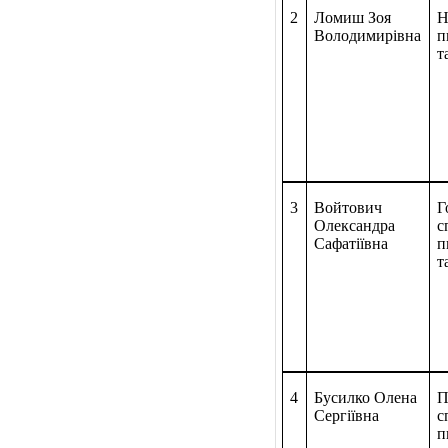
2
Ломиш Зоя
Н
Володимирівна
п
т
3
Войтович
Г
Олександра
с
Сафатіївна
п
т
4
Бусилко Олена
П
Сергіївна
с
п