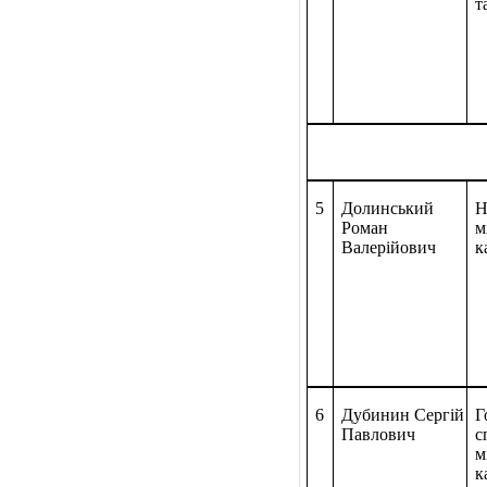
т
5
Долинський
Н
Роман
м
Валерійович
к
6
Дубинин Сергій
Г
Павлович
с
м
к