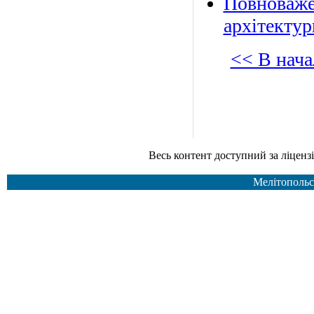
Повноваже
архітектур
<< В нача
Весь контент доступний за ліцензією Creative Common
Мелітопольс