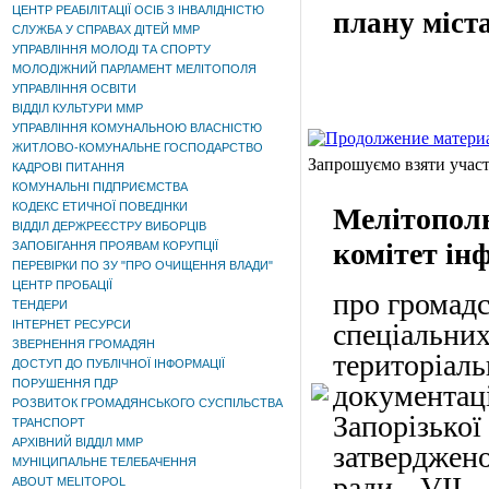
ЦЕНТР РЕАБІЛІТАЦІЇ ОСІБ З ІНВАЛІДНІСТЮ
плану міста
СЛУЖБА У СПРАВАХ ДІТЕЙ ММР
УПРАВЛІННЯ МОЛОДІ ТА СПОРТУ
МОЛОДІЖНИЙ ПАРЛАМЕНТ МЕЛІТОПОЛЯ
УПРАВЛІННЯ ОСВІТИ
ВІДДІЛ КУЛЬТУРИ ММР
УПРАВЛІННЯ КОМУНАЛЬНОЮ ВЛАСНІСТЮ
ЖИТЛОВО-КОМУНАЛЬНЕ ГОСПОДАРСТВО
Запрошуємо взяти участ
КАДРОВІ ПИТАННЯ
КОМУНАЛЬНІ ПІДПРИЄМСТВА
КОДЕКС ЕТИЧНОЇ ПОВЕДІНКИ
Мелітопол
ВІДДІЛ ДЕРЖРЕЄСТРУ ВИБОРЦІВ
комітет ін
ЗАПОБІГАННЯ ПРОЯВАМ КОРУПЦІЇ
ПЕРЕВІРКИ ПО ЗУ "ПРО ОЧИЩЕННЯ ВЛАДИ"
ЦЕНТР ПРОБАЦІЇ
про громадс
ТЕНДЕРИ
ІНТЕРНЕТ РЕСУРСИ
спеціальн
ЗВЕРНЕННЯ ГРОМАДЯН
територіаль
ДОСТУП ДО ПУБЛІЧНОЇ ІНФОРМАЦІЇ
ПОРУШЕННЯ ПДР
документа
РОЗВИТОК ГРОМАДЯНСЬКОГО СУСПІЛЬСТВА
Запорізької
ТРАНСПОРТ
АРХІВНИЙ ВІДДІЛ ММР
затверджено
МУНІЦИПАЛЬНЕ ТЕЛЕБАЧЕННЯ
ради VІІ
ABOUT MELITOPOL