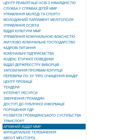
ЦЕНТР РЕАБІЛІТАЦІЇ ОСІБ З ІНВАЛІДНІСТЮ
СЛУЖБА У СПРАВАХ ДІТЕЙ ММР
УПРАВЛІННЯ МОЛОДІ ТА СПОРТУ
МОЛОДІЖНИЙ ПАРЛАМЕНТ МЕЛІТОПОЛЯ
УПРАВЛІННЯ ОСВІТИ
ВІДДІЛ КУЛЬТУРИ ММР
УПРАВЛІННЯ КОМУНАЛЬНОЮ ВЛАСНІСТЮ
ЖИТЛОВО-КОМУНАЛЬНЕ ГОСПОДАРСТВО
КАДРОВІ ПИТАННЯ
КОМУНАЛЬНІ ПІДПРИЄМСТВА
КОДЕКС ЕТИЧНОЇ ПОВЕДІНКИ
ВІДДІЛ ДЕРЖРЕЄСТРУ ВИБОРЦІВ
ЗАПОБІГАННЯ ПРОЯВАМ КОРУПЦІЇ
ПЕРЕВІРКИ ПО ЗУ "ПРО ОЧИЩЕННЯ ВЛАДИ"
ЦЕНТР ПРОБАЦІЇ
ТЕНДЕРИ
ІНТЕРНЕТ РЕСУРСИ
ЗВЕРНЕННЯ ГРОМАДЯН
ДОСТУП ДО ПУБЛІЧНОЇ ІНФОРМАЦІЇ
ПОРУШЕННЯ ПДР
РОЗВИТОК ГРОМАДЯНСЬКОГО СУСПІЛЬСТВА
ТРАНСПОРТ
АРХІВНИЙ ВІДДІЛ ММР
МУНІЦИПАЛЬНЕ ТЕЛЕБАЧЕННЯ
ABOUT MELITOPOL