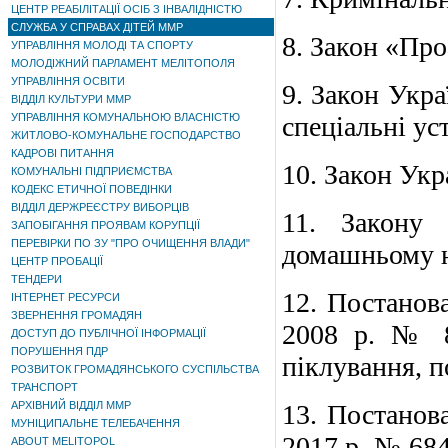
ЦЕНТР РЕАБІЛІТАЦІЇ ОСІБ З ІНВАЛІДНІСТЮ
СЛУЖБА У СПРАВАХ ДІТЕЙ ММР
8.
Закон «Про
УПРАВЛІННЯ МОЛОДІ ТА СПОРТУ
МОЛОДІЖНИЙ ПАРЛАМЕНТ МЕЛІТОПОЛЯ
УПРАВЛІННЯ ОСВІТИ
9.
Закон Укра
ВІДДІЛ КУЛЬТУРИ ММР
УПРАВЛІННЯ КОМУНАЛЬНОЮ ВЛАСНІСТЮ
спеціальні ус
ЖИТЛОВО-КОМУНАЛЬНЕ ГОСПОДАРСТВО
КАДРОВІ ПИТАННЯ
10.
Закон Укр
КОМУНАЛЬНІ ПІДПРИЄМСТВА
КОДЕКС ЕТИЧНОЇ ПОВЕДІНКИ
ВІДДІЛ ДЕРЖРЕЄСТРУ ВИБОРЦІВ
11.
Закону 
ЗАПОБІГАННЯ ПРОЯВАМ КОРУПЦІЇ
ПЕРЕВІРКИ ПО ЗУ "ПРО ОЧИЩЕННЯ ВЛАДИ"
домашньому н
ЦЕНТР ПРОБАЦІЇ
ТЕНДЕРИ
12.
Постанов
ІНТЕРНЕТ РЕСУРСИ
ЗВЕРНЕННЯ ГРОМАДЯН
2008 р. № 
ДОСТУП ДО ПУБЛІЧНОЇ ІНФОРМАЦІЇ
ПОРУШЕННЯ ПДР
піклування, п
РОЗВИТОК ГРОМАДЯНСЬКОГО СУСПІЛЬСТВА
ТРАНСПОРТ
АРХІВНИЙ ВІДДІЛ ММР
13.
Постанов
МУНІЦИПАЛЬНЕ ТЕЛЕБАЧЕННЯ
2017 р. № 684
ABOUT MELITOPOL