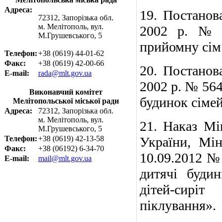
Адреса:
19.
Постанов
72312, Запорізька обл.
м. Мелітополь, вул.
2002 р. № 
М.Грушевського, 5
прийомну сім
Телефон:
+38 (0619) 44-01-62
Факс:
+38 (0619) 42-00-66
20.
Постанов
E-mail:
rada@mlt.gov.ua
2002 р. № 56
Виконавчий комітет
будинок сімей
Мелітопольської міської ради
Адреса:
72312, Запорізька обл.
м. Мелітополь, вул.
21. Наказ Мін
М.Грушевського, 5
Телефон:
+38 (0619) 42-13-58
України,
Мін
Факс:
+38 (06192) 6-34-70
10.09.2012 №
E-mail:
mail@mlt.gov.ua
дитячі будин
дітей-сир
піклування».