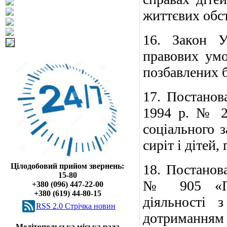
життєвих обс
16. Закон У
правових умов
позбавлених б
17.
Постанов
1994 р. № 2
соціального з
сиріт і
дітей,
Цілодобовий прийом звернень:
18.
Постанов
15-80
№ 905 «Про
+380 (096) 447-22-00
+380 (619) 44-80-15
діяльності 
RSS 2.0 Cтрічка новин
дотриманням 
Мелітопольська міська рада