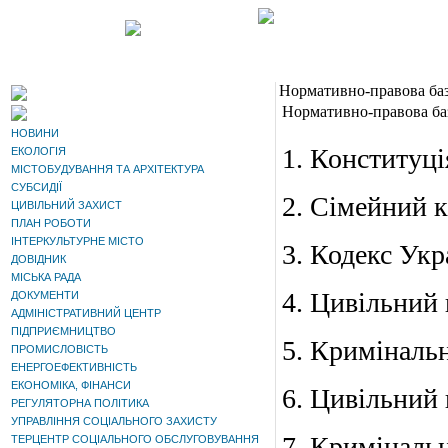
Нормативно-правова ба
Нормативно-правова ба
НОВИНИ
1.
Конституці
ЕКОЛОГІЯ
МІСТОБУДУВАННЯ ТА АРХІТЕКТУРА
СУБСИДІЇ
2.
Сімейний к
ЦИВІЛЬНИЙ ЗАХИСТ
ПЛАН РОБОТИ
ІНТЕРКУЛЬТУРНЕ МІСТО
3.
Кодекс Укр
ДОВІДНИК
МІСЬКА РАДА
4.
Цивільний 
ДОКУМЕНТИ
АДМІНІСТРАТИВНИЙ ЦЕНТР
ПІДПРИЄМНИЦТВО
5.
Кримінальн
ПРОМИСЛОВІСТЬ
ЕНЕРГОЕФЕКТИВНІСТЬ
ЕКОНОМІКА, ФІНАНСИ
6.
Цивільний 
РЕГУЛЯТОРНА ПОЛІТИКА
УПРАВЛІННЯ СОЦІАЛЬНОГО ЗАХИСТУ
7.
Кримінальн
ТЕРЦЕНТР СОЦІАЛЬНОГО ОБСЛУГОВУВАННЯ