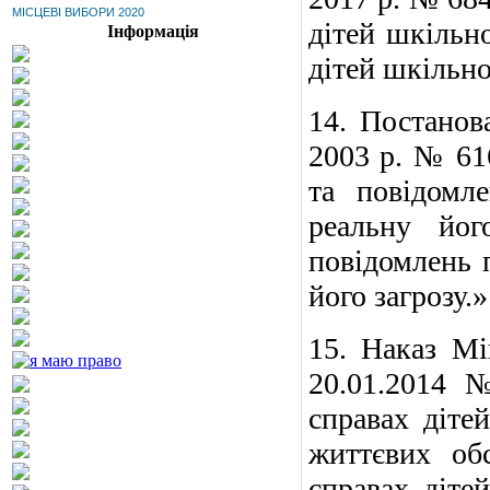
МІСЦЕВІ ВИБОРИ 2020
дітей шкільно
Інформація
дітей шкільно
14.
П
останов
2003 р. № 61
та повідомл
реальну йог
повідомлень п
його загрозу
.»
15.
Н
аказ
М
20.01.2014 
справах діте
життєвих об
справах діте