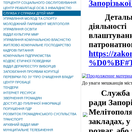
Запорізької
ТЕРЦЕНТР СОЦІАЛЬНОГО ОБСЛУГОВУВАННЯ
ЦЕНТР РЕАБІЛІТАЦІЇ ОСІБ З ІНВАЛІДНІСТЮ
СЛУЖБА У СПРАВАХ ДІТЕЙ ММР
Детальна 
УПРАВЛІННЯ МОЛОДІ ТА СПОРТУ
діяльнос
МОЛОДІЖНИЙ ПАРЛАМЕНТ МЕЛІТОПОЛЯ
УПРАВЛІННЯ ОСВІТИ
влаштува
ВІДДІЛ КУЛЬТУРИ ММР
УПРАВЛІННЯ КОМУНАЛЬНОЮ ВЛАСНІСТЮ
патро
ЖИТЛОВО-КОМУНАЛЬНЕ ГОСПОДАРСТВО
КАДРОВІ ПИТАННЯ
https://zak
КОМУНАЛЬНІ ПІДПРИЄМСТВА
%D0%BF#T
КОДЕКС ЕТИЧНОЇ ПОВЕДІНКИ
ВІДДІЛ ДЕРЖРЕЄСТРУ ВИБОРЦІВ
ЗАПОБІГАННЯ ПРОЯВАМ КОРУПЦІЇ
ПЕРЕВІРКИ ПО ЗУ "ПРО ОЧИЩЕННЯ ВЛАДИ"
ЦЕНТР ПРОБАЦІЇ
До уваги мешканців міс
ТЕНДЕРИ
Служба у 
ІНТЕРНЕТ РЕСУРСИ
ЗВЕРНЕННЯ ГРОМАДЯН
ради Запор
ДОСТУП ДО ПУБЛІЧНОЇ ІНФОРМАЦІЇ
ПОРУШЕННЯ ПДР
Мелітополя
РОЗВИТОК ГРОМАДЯНСЬКОГО СУСПІЛЬСТВА
закладах, у
ТРАНСПОРТ
АРХІВНИЙ ВІДДІЛ ММР
розваг, або
МУНІЦИПАЛЬНЕ ТЕЛЕБАЧЕННЯ