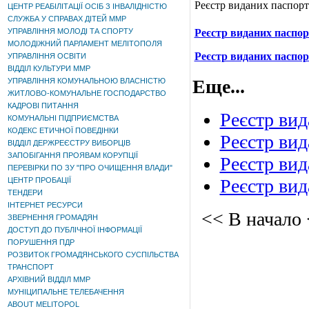
Реєстр виданих паспорті
ЦЕНТР РЕАБІЛІТАЦІЇ ОСІБ З ІНВАЛІДНІСТЮ
СЛУЖБА У СПРАВАХ ДІТЕЙ ММР
УПРАВЛІННЯ МОЛОДІ ТА СПОРТУ
Реєстр виданих паспор
МОЛОДІЖНИЙ ПАРЛАМЕНТ МЕЛІТОПОЛЯ
Реєстр виданих паспор
УПРАВЛІННЯ ОСВІТИ
ВІДДІЛ КУЛЬТУРИ ММР
Еще...
УПРАВЛІННЯ КОМУНАЛЬНОЮ ВЛАСНІСТЮ
ЖИТЛОВО-КОМУНАЛЬНЕ ГОСПОДАРСТВО
КАДРОВІ ПИТАННЯ
Реєстр вид
КОМУНАЛЬНІ ПІДПРИЄМСТВА
КОДЕКС ЕТИЧНОЇ ПОВЕДІНКИ
Реєстр вид
ВІДДІЛ ДЕРЖРЕЄСТРУ ВИБОРЦІВ
ЗАПОБІГАННЯ ПРОЯВАМ КОРУПЦІЇ
Реєстр вид
ПЕРЕВІРКИ ПО ЗУ "ПРО ОЧИЩЕННЯ ВЛАДИ"
Реєстр вид
ЦЕНТР ПРОБАЦІЇ
ТЕНДЕРИ
ІНТЕРНЕТ РЕСУРСИ
<< В начало
ЗВЕРНЕННЯ ГРОМАДЯН
ДОСТУП ДО ПУБЛІЧНОЇ ІНФОРМАЦІЇ
ПОРУШЕННЯ ПДР
РОЗВИТОК ГРОМАДЯНСЬКОГО СУСПІЛЬСТВА
ТРАНСПОРТ
АРХІВНИЙ ВІДДІЛ ММР
МУНІЦИПАЛЬНЕ ТЕЛЕБАЧЕННЯ
ABOUT MELITOPOL