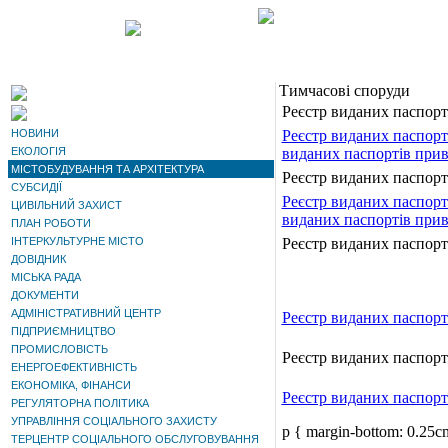
Тимчасові споруди
Реєстр виданих паспорті
НОВИНИ
Реєстр виданих паспорті
ЕКОЛОГІЯ
виданих паспортів прив'
МІСТОБУДУВАННЯ ТА АРХІТЕКТУРА
Реєстр виданих паспорті
СУБСИДІЇ
Реєстр виданих паспорті
ЦИВІЛЬНИЙ ЗАХИСТ
виданих паспортів прив'
ПЛАН РОБОТИ
ІНТЕРКУЛЬТУРНЕ МІСТО
Реєстр виданих паспорті
ДОВІДНИК
МІСЬКА РАДА
ДОКУМЕНТИ
АДМІНІСТРАТИВНИЙ ЦЕНТР
Реєстр виданих паспорті
ПІДПРИЄМНИЦТВО
ПРОМИСЛОВІСТЬ
Реєстр виданих паспорті
ЕНЕРГОЕФЕКТИВНІСТЬ
ЕКОНОМІКА, ФІНАНСИ
Реєстр виданих паспорті
РЕГУЛЯТОРНА ПОЛІТИКА
УПРАВЛІННЯ СОЦІАЛЬНОГО ЗАХИСТУ
p { margin-bottom: 0.25cm
ТЕРЦЕНТР СОЦІАЛЬНОГО ОБСЛУГОВУВАННЯ