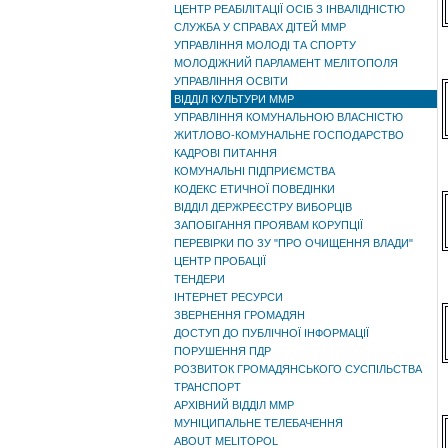
ЦЕНТР РЕАБІЛІТАЦІЇ ОСІБ З ІНВАЛІДНІСТЮ
СЛУЖБА У СПРАВАХ ДІТЕЙ ММР
УПРАВЛІННЯ МОЛОДІ ТА СПОРТУ
МОЛОДІЖНИЙ ПАРЛАМЕНТ МЕЛІТОПОЛЯ
УПРАВЛІННЯ ОСВІТИ
ВІДДІЛ КУЛЬТУРИ ММР
УПРАВЛІННЯ КОМУНАЛЬНОЮ ВЛАСНІСТЮ
ЖИТЛОВО-КОМУНАЛЬНЕ ГОСПОДАРСТВО
КАДРОВІ ПИТАННЯ
КОМУНАЛЬНІ ПІДПРИЄМСТВА
КОДЕКС ЕТИЧНОЇ ПОВЕДІНКИ
ВІДДІЛ ДЕРЖРЕЄСТРУ ВИБОРЦІВ
ЗАПОБІГАННЯ ПРОЯВАМ КОРУПЦІЇ
ПЕРЕВІРКИ ПО ЗУ "ПРО ОЧИЩЕННЯ ВЛАДИ"
ЦЕНТР ПРОБАЦІЇ
ТЕНДЕРИ
ІНТЕРНЕТ РЕСУРСИ
ЗВЕРНЕННЯ ГРОМАДЯН
ДОСТУП ДО ПУБЛІЧНОЇ ІНФОРМАЦІЇ
ПОРУШЕННЯ ПДР
РОЗВИТОК ГРОМАДЯНСЬКОГО СУСПІЛЬСТВА
ТРАНСПОРТ
АРХІВНИЙ ВІДДІЛ ММР
МУНІЦИПАЛЬНЕ ТЕЛЕБАЧЕННЯ
ABOUT MELITOPOL