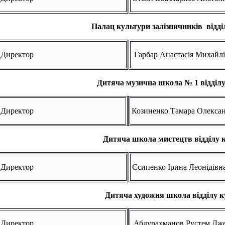
Палац культури залізничників відді
Директор
Гарбар Анастасія Михайл
Дитяча музична школа № 1 відділ
Директор
Козиненко Тамара Олексан
Дитяча школа мистецтв відділу 
Директор
Єсипенко Ірина Леонідівн
Дитяча художня школа відділу 
Директор
Абдурахманов Рустем Дж