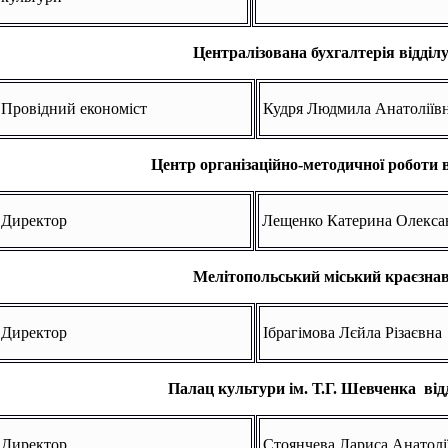
Централізована бухгалтерія відділ
Провідний економіст
Кудря Людмила Анатоліїв
Ц
ентр організаційно-методичної роботи 
Директор
Лещенко Катерина Олекса
Мелітопольський міський краєзна
Директор
Ібрагімова Лєйла Різаєвна
Палац культури ім. Т.Г. Шевченка від
Директор
Стоянчева Лариса Анатолі