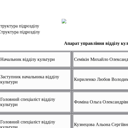
труктура підрозділу
Структура підрозділу
Апарат управління відділу ку
Начальник відділу культури
Семікін Михайло Олексан
Заступник начальника відділу
Кириленко Любов Володим
культури
Головний спеціаліст відділу
Фоміна Ольга Олександрів
культури
Головний спеціаліст відділу
Кузнецова Альона Сергіївн
культури