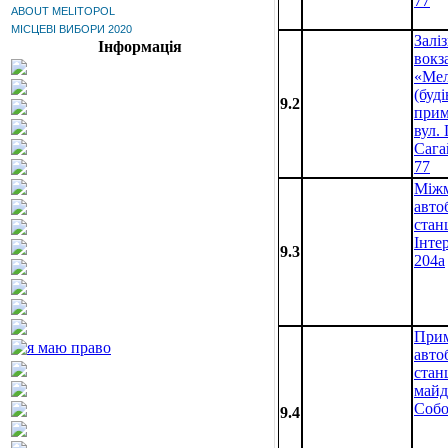
77
ABOUT MELITOPOL
МІСЦЕВІ ВИБОРИ 2020
Залі
Інформація
вокз
«Мел
(буді
9.2
прим
вул.
Сага
77
Міжм
авто
стан
Інте
9.3
204а
Прим
авто
стан
майд
Собо
9.4