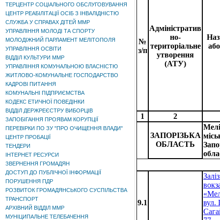
ТЕРЦЕНТР СОЦІАЛЬНОГО ОБСЛУГОВУВАННЯ
ЦЕНТР РЕАБІЛІТАЦІЇ ОСІБ З ІНВАЛІДНІСТЮ
СЛУЖБА У СПРАВАХ ДІТЕЙ ММР
Адміністратив
УПРАВЛІННЯ МОЛОДІ ТА СПОРТУ
но-
Наз
МОЛОДІЖНИЙ ПАРЛАМЕНТ МЕЛІТОПОЛЯ
№
територіальне
або
УПРАВЛІННЯ ОСВІТИ
з/п
утворення
ВІДДІЛ КУЛЬТУРИ ММР
(АТУ)
УПРАВЛІННЯ КОМУНАЛЬНОЮ ВЛАСНІСТЮ
ЖИТЛОВО-КОМУНАЛЬНЕ ГОСПОДАРСТВО
КАДРОВІ ПИТАННЯ
КОМУНАЛЬНІ ПІДПРИЄМСТВА
КОДЕКС ЕТИЧНОЇ ПОВЕДІНКИ
ВІДДІЛ ДЕРЖРЕЄСТРУ ВИБОРЦІВ
1
2
ЗАПОБІГАННЯ ПРОЯВАМ КОРУПЦІЇ
Мелі
ПЕРЕВІРКИ ПО ЗУ "ПРО ОЧИЩЕННЯ ВЛАДИ"
ЗАПОРІЗЬКА
місь
ЦЕНТР ПРОБАЦІЇ
ОБЛАСТЬ
Запо
ТЕНДЕРИ
обла
ІНТЕРНЕТ РЕСУРСИ
ЗВЕРНЕННЯ ГРОМАДЯН
ДОСТУП ДО ПУБЛІЧНОЇ ІНФОРМАЦІЇ
Залі
ПОРУШЕННЯ ПДР
вокз
РОЗВИТОК ГРОМАДЯНСЬКОГО СУСПІЛЬСТВА
«Мел
ТРАНСПОРТ
9.1
вул.
АРХІВНИЙ ВІДДІЛ ММР
Сага
МУНІЦИПАЛЬНЕ ТЕЛЕБАЧЕННЯ