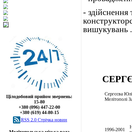
- здійснення
конструкторс
вишукувань .
СЕРГ
Сергєєва Юлі
Цілодобовий прийом звернень:
Мелітополі За
15-80
+380 (096) 447-22-00
+380 (619) 44-80-15
RSS 2.0 Cтрічка новин
Н
1996-2001
Мелітопольська міська рада