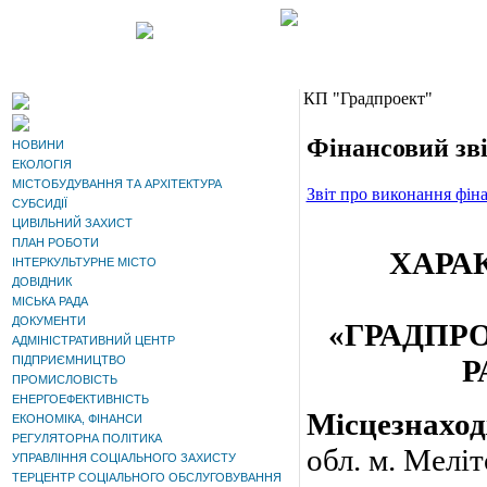
КП "Градпроект"
Фінансовий зві
НОВИНИ
ЕКОЛОГІЯ
МІСТОБУДУВАННЯ ТА АРХІТЕКТУРА
Звіт про виконання фін
СУБСИДІЇ
ЦИВІЛЬНИЙ ЗАХИСТ
ПЛАН РОБОТИ
ХАРА
ІНТЕРКУЛЬТУРНЕ МІСТО
ДОВІДНИК
МІСЬКА РАДА
ДОКУМЕНТИ
«ГРАДПР
АДМІНІСТРАТИВНИЙ ЦЕНТР
ПІДПРИЄМНИЦТВО
Р
ПРОМИСЛОВІСТЬ
ЕНЕРГОЕФЕКТИВНІСТЬ
Місцезнаход
ЕКОНОМІКА, ФІНАНСИ
РЕГУЛЯТОРНА ПОЛІТИКА
обл. м. Мелі
УПРАВЛІННЯ СОЦІАЛЬНОГО ЗАХИСТУ
ТЕРЦЕНТР СОЦІАЛЬНОГО ОБСЛУГОВУВАННЯ