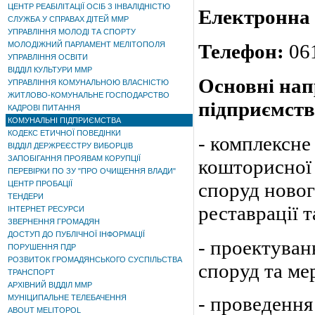
ЦЕНТР РЕАБІЛІТАЦІЇ ОСІБ З ІНВАЛІДНІСТЮ
Електронна
СЛУЖБА У СПРАВАХ ДІТЕЙ ММР
УПРАВЛІННЯ МОЛОДІ ТА СПОРТУ
МОЛОДІЖНИЙ ПАРЛАМЕНТ МЕЛІТОПОЛЯ
Телефон:
06
УПРАВЛІННЯ ОСВІТИ
ВІДДІЛ КУЛЬТУРИ ММР
Основні нап
УПРАВЛІННЯ КОМУНАЛЬНОЮ ВЛАСНІСТЮ
ЖИТЛОВО-КОМУНАЛЬНЕ ГОСПОДАРСТВО
підприємств
КАДРОВІ ПИТАННЯ
КОМУНАЛЬНІ ПІДПРИЄМСТВА
КОДЕКС ЕТИЧНОЇ ПОВЕДІНКИ
- комплексне
ВІДДІЛ ДЕРЖРЕЄСТРУ ВИБОРЦІВ
ЗАПОБІГАННЯ ПРОЯВАМ КОРУПЦІЇ
кошторисної 
ПЕРЕВІРКИ ПО ЗУ "ПРО ОЧИЩЕННЯ ВЛАДИ"
споруд новог
ЦЕНТР ПРОБАЦІЇ
ТЕНДЕРИ
реставрації т
ІНТЕРНЕТ РЕСУРСИ
ЗВЕРНЕННЯ ГРОМАДЯН
ДОСТУП ДО ПУБЛІЧНОЇ ІНФОРМАЦІЇ
- проектуван
ПОРУШЕННЯ ПДР
РОЗВИТОК ГРОМАДЯНСЬКОГО СУСПІЛЬСТВА
споруд та ме
ТРАНСПОРТ
АРХІВНИЙ ВІДДІЛ ММР
- проведення
МУНІЦИПАЛЬНЕ ТЕЛЕБАЧЕННЯ
ABOUT MELITOPOL