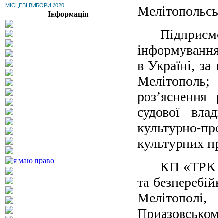
МІСЦЕВІ ВИБОРИ 2020
Мелітопольськ
Інформація
Підприє
інформування 
в Україні, за
Мелітополь
роз’яснення 
судової вла
культурно-п
культурних пр
КП «ТРК 
та безперебій
Мелітополі
Приазовсько