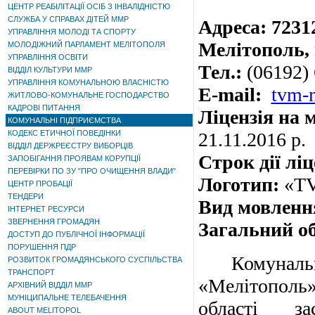
ЦЕНТР РЕАБІЛІТАЦІЇ ОСІБ З ІНВАЛІДНІСТЮ
СЛУЖБА У СПРАВАХ ДІТЕЙ ММР
Адреса: 72312
УПРАВЛІННЯ МОЛОДІ ТА СПОРТУ
Мелітополь, 
МОЛОДІЖНИЙ ПАРЛАМЕНТ МЕЛІТОПОЛЯ
УПРАВЛІННЯ ОСВІТИ
Тел.:
(06192) 
ВІДДІЛ КУЛЬТУРИ ММР
УПРАВЛІННЯ КОМУНАЛЬНОЮ ВЛАСНІСТЮ
Е-mail:
tvm-
ЖИТЛОВО-КОМУНАЛЬНЕ ГОСПОДАРСТВО
КАДРОВІ ПИТАННЯ
Ліцензія на 
КОМУНАЛЬНІ ПІДПРИЄМСТВА
КОДЕКС ЕТИЧНОЇ ПОВЕДІНКИ
21.11.2016 р.
ВІДДІЛ ДЕРЖРЕЄСТРУ ВИБОРЦІВ
Строк дії ліц
ЗАПОБІГАННЯ ПРОЯВАМ КОРУПЦІЇ
ПЕРЕВІРКИ ПО ЗУ "ПРО ОЧИЩЕННЯ ВЛАДИ"
Логотип:
«T
ЦЕНТР ПРОБАЦІЇ
ТЕНДЕРИ
Вид мовленн
ІНТЕРНЕТ РЕСУРСИ
ЗВЕРНЕННЯ ГРОМАДЯН
Загальний о
ДОСТУП ДО ПУБЛІЧНОЇ ІНФОРМАЦІЇ
ПОРУШЕННЯ ПДР
Комунал
РОЗВИТОК ГРОМАДЯНСЬКОГО СУСПІЛЬСТВА
ТРАНСПОРТ
«Мелітополь»
АРХІВНИЙ ВІДДІЛ ММР
МУНІЦИПАЛЬНЕ ТЕЛЕБАЧЕННЯ
області з
ABOUT MELITOPOL