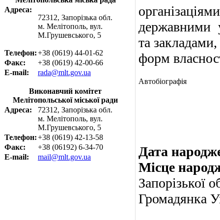
організаціям
Адреса:
72312, Запорізька обл.
державними 
м. Мелітополь, вул.
М.Грушевського, 5
та закладами,
Телефон:
+38 (0619) 44-01-62
форм власност
Факс:
+38 (0619) 42-00-66
E-mail:
rada@mlt.gov.ua
Автобіографія
Виконавчий комітет
Мелітопольської міської ради
Адреса:
72312, Запорізька обл.
м. Мелітополь, вул.
М.Грушевського, 5
Телефон:
+38 (0619) 42-13-58
Факс:
+38 (06192) 6-34-70
Дата народже
E-mail:
mail@mlt.gov.ua
Місце народ
Запорізької о
Громадянка У