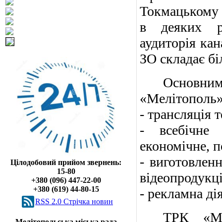
Токмацькому р
в деяких ра
аудиторія к
ЗО складає бі
Основни
«Мелітополь
- трансляція т
- всебічне 
економічне, п
- виготовлен
Цілодобовий прийом звернень:
15-80
відеопродукці
+380 (096) 447-22-00
+380 (619) 44-80-15
- рекламна ді
RSS 2.0 Cтрічка новин
ТРК «Ме
Мелітопольська міська рада