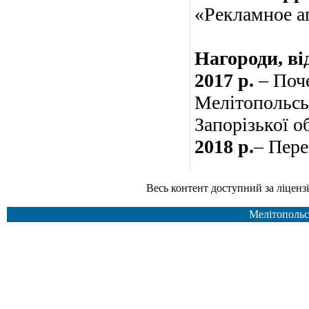
«Рекламное а
Нагороди, ві
2017 р.
– Поче
Мелітопольськ
Запорізької о
2018 р.
– Пере
Весь контент доступний за ліцензією Creative Common
Мелітопольс