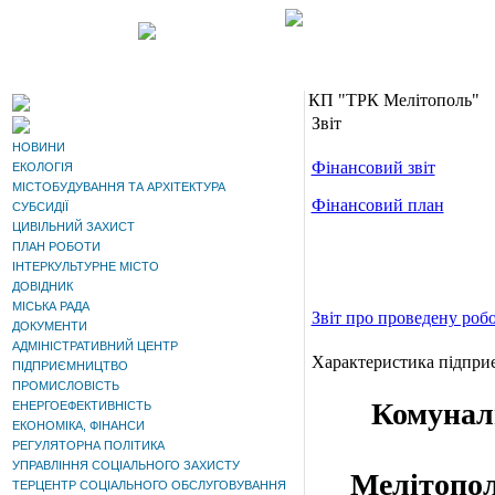
КП "ТРК Мелітополь"
Звіт
НОВИНИ
Фінансовий звіт
ЕКОЛОГІЯ
МІСТОБУДУВАННЯ ТА АРХІТЕКТУРА
Фінансовий план
СУБСИДІЇ
ЦИВІЛЬНИЙ ЗАХИСТ
ПЛАН РОБОТИ
ІНТЕРКУЛЬТУРНЕ МІСТО
ДОВІДНИК
МІСЬКА РАДА
Звіт про проведену роб
ДОКУМЕНТИ
АДМІНІСТРАТИВНИЙ ЦЕНТР
Характеристика підпри
ПІДПРИЄМНИЦТВО
ПРОМИСЛОВІСТЬ
Комунал
ЕНЕРГОЕФЕКТИВНІСТЬ
ЕКОНОМІКА, ФІНАНСИ
РЕГУЛЯТОРНА ПОЛІТИКА
УПРАВЛІННЯ СОЦІАЛЬНОГО ЗАХИСТУ
Мелітопол
ТЕРЦЕНТР СОЦІАЛЬНОГО ОБСЛУГОВУВАННЯ