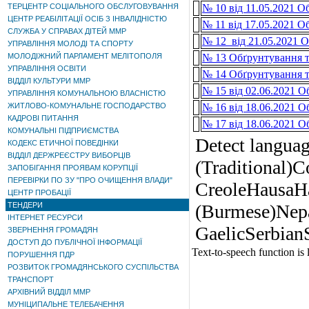
ТЕРЦЕНТР СОЦІАЛЬНОГО ОБСЛУГОВУВАННЯ
№ 10 від 11.05.2021 О
ЦЕНТР РЕАБІЛІТАЦІЇ ОСІБ З ІНВАЛІДНІСТЮ
№ 11 від 17.05.2021 О
СЛУЖБА У СПРАВАХ ДІТЕЙ ММР
№ 12 від 21.05.2021 О
УПРАВЛІННЯ МОЛОДІ ТА СПОРТУ
МОЛОДІЖНИЙ ПАРЛАМЕНТ МЕЛІТОПОЛЯ
№ 13 Обґрунтування те
УПРАВЛІННЯ ОСВІТИ
№ 14 Обґрунтування те
ВІДДІЛ КУЛЬТУРИ ММР
№ 15 від 02.06.2021 О
УПРАВЛІННЯ КОМУНАЛЬНОЮ ВЛАСНІСТЮ
ЖИТЛОВО-КОМУНАЛЬНЕ ГОСПОДАРСТВО
№ 16 від 18.06.2021 О
КАДРОВІ ПИТАННЯ
№ 17 від 18.06.2021 О
КОМУНАЛЬНІ ПІДПРИЄМСТВА
Detect langua
КОДЕКС ЕТИЧНОЇ ПОВЕДІНКИ
ВІДДІЛ ДЕРЖРЕЄСТРУ ВИБОРЦІВ
(Traditional)
ЗАПОБІГАННЯ ПРОЯВАМ КОРУПЦІЇ
ПЕРЕВІРКИ ПО ЗУ "ПРО ОЧИЩЕННЯ ВЛАДИ"
CreoleHausaH
ЦЕНТР ПРОБАЦІЇ
ТЕНДЕРИ
(Burmese)Nep
ІНТЕРНЕТ РЕСУРСИ
GaelicSerbia
ЗВЕРНЕННЯ ГРОМАДЯН
ДОСТУП ДО ПУБЛІЧНОЇ ІНФОРМАЦІЇ
Text-to-speech function is 
ПОРУШЕННЯ ПДР
РОЗВИТОК ГРОМАДЯНСЬКОГО СУСПІЛЬСТВА
ТРАНСПОРТ
АРХІВНИЙ ВІДДІЛ ММР
МУНІЦИПАЛЬНЕ ТЕЛЕБАЧЕННЯ