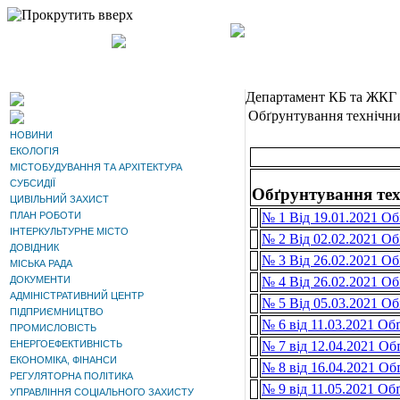
Наверх
Департамент КБ та ЖКГ
Обґрунтування технічних
НОВИНИ
ЕКОЛОГІЯ
МІСТОБУДУВАННЯ ТА АРХІТЕКТУРА
СУБСИДІЇ
Обґрунтування тех
ЦИВІЛЬНИЙ ЗАХИСТ
ПЛАН РОБОТИ
№ 1 Від 19.01.2021 Об
ІНТЕРКУЛЬТУРНЕ МІСТО
№ 2 Від 02.02.2021 Об
ДОВІДНИК
№ 3 Від 26.02.2021 Об
МІСЬКА РАДА
ДОКУМЕНТИ
№ 4 Від 26.02.2021 Об
АДМІНІСТРАТИВНИЙ ЦЕНТР
№ 5 Від 05.03.2021 Об
ПІДПРИЄМНИЦТВО
№ 6 від 11.03.2021 Об
ПРОМИСЛОВІСТЬ
ЕНЕРГОЕФЕКТИВНІСТЬ
№ 7 від 12.04.2021 Об
ЕКОНОМІКА, ФІНАНСИ
№ 8 від 16.04.2021 Об
РЕГУЛЯТОРНА ПОЛІТИКА
№ 9 від 11.05.2021 Об
УПРАВЛІННЯ СОЦІАЛЬНОГО ЗАХИСТУ