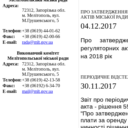
Адреса:
72312, Запорізька обл.
ПРО ЗАТВЕРДЖЕННЯ 
м. Мелітополь, вул.
АКТІВ МІСЬКОЇ РАДИ 
М.Грушевського, 5
04.12.2017
Телефон:
+38 (0619) 44-01-62
Факс:
+38 (0619) 42-00-66
Про затвердже
E-mail:
rada@mlt.gov.ua
регуляторних ак
Виконавчий комітет
на 2018 рік
Мелітопольської міської ради
Адреса:
72312, Запорізька обл.
м. Мелітополь, вул.
М.Грушевського, 5
ПЕРІОДИЧНЕ ВІДСТ
Телефон:
+38 (0619) 42-13-58
30.11.2017
Факс:
+38 (06192) 6-34-70
E-mail:
mail@mlt.gov.ua
Звіт про період
акта - рішення 
"Про затверджен
плати за оренду
чинності рішення