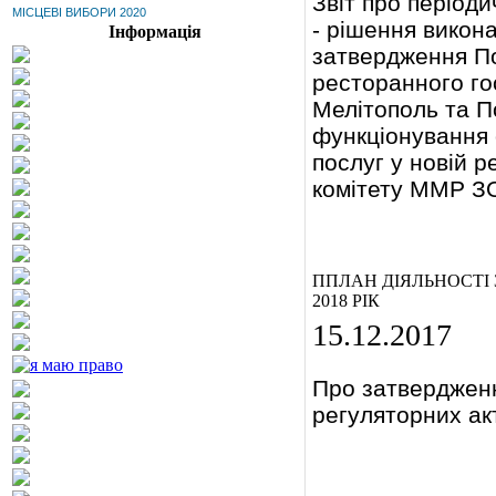
Звіт про період
МІСЦЕВІ ВИБОРИ 2020
- рішення викон
Інформація
затвердження По
ресторанного го
Мелітополь та П
функціонування 
послуг
у новій р
комітету ММР ЗО
ППЛАН ДІЯЛЬНОСТІ
2018 РІК
15.12.2017
Про затвердження
регуляторних акт