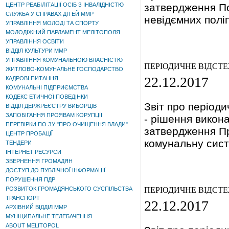
ЦЕНТР РЕАБІЛІТАЦІЇ ОСІБ З ІНВАЛІДНІСТЮ
затвердження По
СЛУЖБА У СПРАВАХ ДІТЕЙ ММР
невідємних полі
УПРАВЛІННЯ МОЛОДІ ТА СПОРТУ
МОЛОДІЖНИЙ ПАРЛАМЕНТ МЕЛІТОПОЛЯ
УПРАВЛІННЯ ОСВІТИ
ВІДДІЛ КУЛЬТУРИ ММР
УПРАВЛІННЯ КОМУНАЛЬНОЮ ВЛАСНІСТЮ
ПЕРІОДИЧНЕ ВІДСТ
ЖИТЛОВО-КОМУНАЛЬНЕ ГОСПОДАРСТВО
22.12.2017
КАДРОВІ ПИТАННЯ
КОМУНАЛЬНІ ПІДПРИЄМСТВА
КОДЕКС ЕТИЧНОЇ ПОВЕДІНКИ
Звіт про період
ВІДДІЛ ДЕРЖРЕЄСТРУ ВИБОРЦІВ
ЗАПОБІГАННЯ ПРОЯВАМ КОРУПЦІЇ
- рішення викон
ПЕРЕВІРКИ ПО ЗУ "ПРО ОЧИЩЕННЯ ВЛАДИ"
затвердження Пр
ЦЕНТР ПРОБАЦІЇ
комунальну систе
ТЕНДЕРИ
ІНТЕРНЕТ РЕСУРСИ
ЗВЕРНЕННЯ ГРОМАДЯН
ДОСТУП ДО ПУБЛІЧНОЇ ІНФОРМАЦІЇ
ПОРУШЕННЯ ПДР
РОЗВИТОК ГРОМАДЯНСЬКОГО СУСПІЛЬСТВА
ПЕРІОДИЧНЕ ВІДСТ
ТРАНСПОРТ
22.12.2017
АРХІВНИЙ ВІДДІЛ ММР
МУНІЦИПАЛЬНЕ ТЕЛЕБАЧЕННЯ
ABOUT MELITOPOL