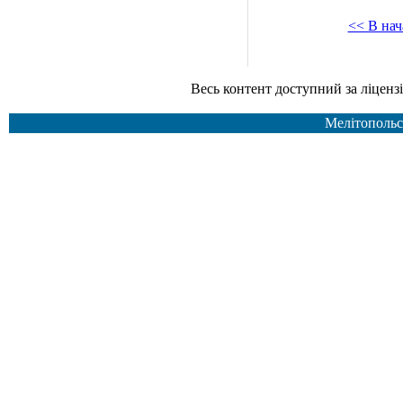
<< В нач
Весь контент доступний за ліцензією Creative Common
Мелітопольс