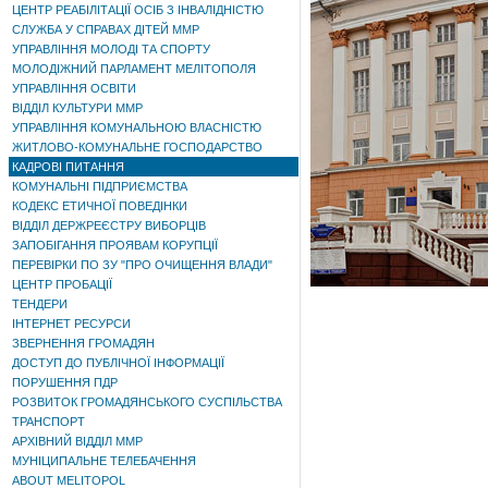
ЦЕНТР РЕАБІЛІТАЦІЇ ОСІБ З ІНВАЛІДНІСТЮ
СЛУЖБА У СПРАВАХ ДІТЕЙ ММР
УПРАВЛІННЯ МОЛОДІ ТА СПОРТУ
МОЛОДІЖНИЙ ПАРЛАМЕНТ МЕЛІТОПОЛЯ
УПРАВЛІННЯ ОСВІТИ
ВІДДІЛ КУЛЬТУРИ ММР
УПРАВЛІННЯ КОМУНАЛЬНОЮ ВЛАСНІСТЮ
ЖИТЛОВО-КОМУНАЛЬНЕ ГОСПОДАРСТВО
КАДРОВІ ПИТАННЯ
КОМУНАЛЬНІ ПІДПРИЄМСТВА
КОДЕКС ЕТИЧНОЇ ПОВЕДІНКИ
ВІДДІЛ ДЕРЖРЕЄСТРУ ВИБОРЦІВ
ЗАПОБІГАННЯ ПРОЯВАМ КОРУПЦІЇ
ПЕРЕВІРКИ ПО ЗУ "ПРО ОЧИЩЕННЯ ВЛАДИ"
ЦЕНТР ПРОБАЦІЇ
ТЕНДЕРИ
ІНТЕРНЕТ РЕСУРСИ
ЗВЕРНЕННЯ ГРОМАДЯН
ДОСТУП ДО ПУБЛІЧНОЇ ІНФОРМАЦІЇ
ПОРУШЕННЯ ПДР
РОЗВИТОК ГРОМАДЯНСЬКОГО СУСПІЛЬСТВА
ТРАНСПОРТ
АРХІВНИЙ ВІДДІЛ ММР
МУНІЦИПАЛЬНЕ ТЕЛЕБАЧЕННЯ
ABOUT MELITOPOL