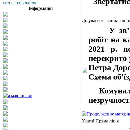
Звертатис
МІСЦЕВІ ВИБОРИ 2020
Інформація
До уваги учасників дор
У зв’язк
робіт на к
2021 р. п
перекрито 
Петра Доро
Схема об'їз
Комунальн
незручності
Увага! Пряма лінія