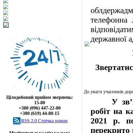
У ві
облдержадм
телефонна 
відповідат
державної а
Звертатися
До уваги учасників дор
Цілодобовий прийом звернень:
У зв’язк
15-80
+380 (096) 447-22-00
робіт на к
+380 (619) 44-80-15
2021 р. п
RSS 2.0 Cтрічка новин
перекрито 
Мелітопольська міська рада