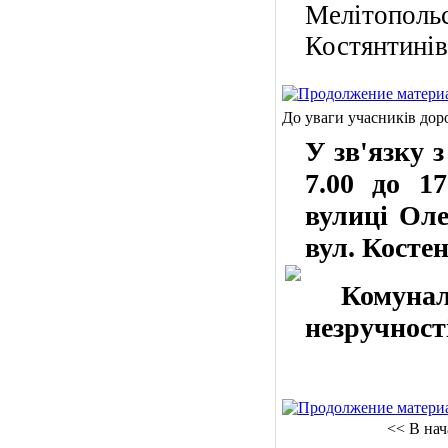
Мелітополь
Костянтинів
До уваги учасників дор
У
зв'язку з
7.00 до 1
вулиці Оле
вул. Косте
Комунальн
незручност
<< В нач