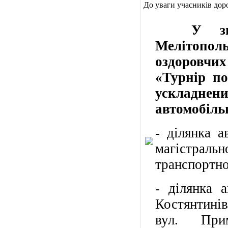
До уваги учасників дор
У зв'я
Мелітопол
оздоровчих
«Турнір по
ускладнени
автомобіль
- ділянка 
магістральн
транспортно
- ділянка 
Костянтинів
вул. При