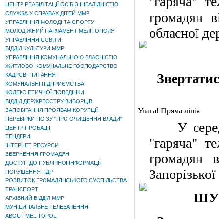
"гаряча" т
ЦЕНТР РЕАБІЛІТАЦІЇ ОСІБ З ІНВАЛІДНІСТЮ
громадян в
СЛУЖБА У СПРАВАХ ДІТЕЙ ММР
УПРАВЛІННЯ МОЛОДІ ТА СПОРТУ
обласної де
МОЛОДІЖНИЙ ПАРЛАМЕНТ МЕЛІТОПОЛЯ
УПРАВЛІННЯ ОСВІТИ
ВІДДІЛ КУЛЬТУРИ ММР
УПРАВЛІННЯ КОМУНАЛЬНОЮ ВЛАСНІСТЮ
ЖИТЛОВО-КОМУНАЛЬНЕ ГОСПОДАРСТВО
Звертатис
КАДРОВІ ПИТАННЯ
КОМУНАЛЬНІ ПІДПРИЄМСТВА
КОДЕКС ЕТИЧНОЇ ПОВЕДІНКИ
ВІДДІЛ ДЕРЖРЕЄСТРУ ВИБОРЦІВ
Увага! Пряма лінія
ЗАПОБІГАННЯ ПРОЯВАМ КОРУПЦІЇ
ПЕРЕВІРКИ ПО ЗУ "ПРО ОЧИЩЕННЯ ВЛАДИ"
У серед
ЦЕНТР ПРОБАЦІЇ
ТЕНДЕРИ
"гаряча" т
ІНТЕРНЕТ РЕСУРСИ
ЗВЕРНЕННЯ ГРОМАДЯН
громадян 
ДОСТУП ДО ПУБЛІЧНОЇ ІНФОРМАЦІЇ
Запорізької
ПОРУШЕННЯ ПДР
РОЗВИТОК ГРОМАДЯНСЬКОГО СУСПІЛЬСТВА
ТРАНСПОРТ
ШУС
АРХІВНИЙ ВІДДІЛ ММР
МУНІЦИПАЛЬНЕ ТЕЛЕБАЧЕННЯ
ABOUT MELITOPOL