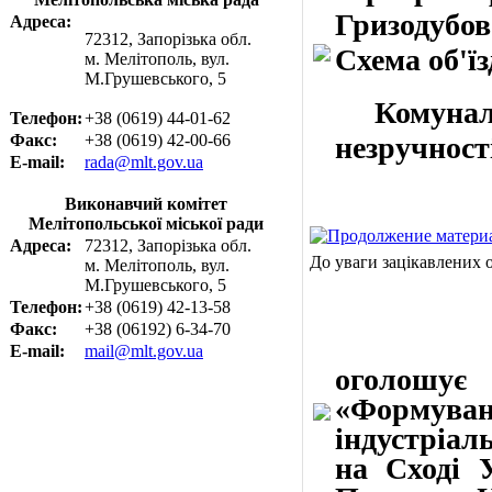
Гризодубов
Адреса:
72312, Запорізька обл.
Схема об'їз
м. Мелітополь, вул.
М.Грушевського, 5
Комунальн
Телефон:
+38 (0619) 44-01-62
Факс:
+38 (0619) 42-00-66
незручності
E-mail:
rada@mlt.gov.ua
Виконавчий комітет
Мелітопольської міської ради
Адреса:
72312, Запорізька обл.
До уваги зацікавлених о
м. Мелітополь, вул.
М.Грушевського, 5
Телефон:
+38 (0619) 42-13-58
Факс:
+38 (06192) 6-34-70
Громадс
E-mail:
mail@mlt.gov.ua
оголошує
«Формув
індустріал
на Сході У