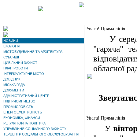
Увага! Пряма лінія
У серед
НОВИНИ
"гаряча" т
ЕКОЛОГІЯ
МІСТОБУДУВАННЯ ТА АРХІТЕКТУРА
відповідат
СУБСИДІЇ
ЦИВІЛЬНИЙ ЗАХИСТ
обласної ра
ПЛАН РОБОТИ
ІНТЕРКУЛЬТУРНЕ МІСТО
ДОВІДНИК
МІСЬКА РАДА
ДОКУМЕНТИ
Звертатис
АДМІНІСТРАТИВНИЙ ЦЕНТР
ПІДПРИЄМНИЦТВО
ПРОМИСЛОВІСТЬ
ЕНЕРГОЕФЕКТИВНІСТЬ
Увага! Пряма лінія
ЕКОНОМІКА, ФІНАНСИ
РЕГУЛЯТОРНА ПОЛІТИКА
У
вівто
УПРАВЛІННЯ СОЦІАЛЬНОГО ЗАХИСТУ
ТЕРЦЕНТР СОЦІАЛЬНОГО ОБСЛУГОВУВАННЯ