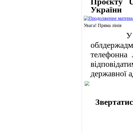
Проєкту U
України
Увага! Пряма лінія
У пон
облдержадм
телефонна 
відповідат
державної а
Звертатися