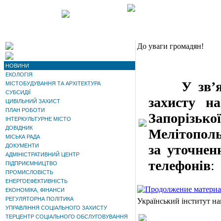
До уваги громадян!
НОВИНИ
ЕКОЛОГІЯ
У зв’язку
МІСТОБУДУВАННЯ ТА АРХІТЕКТУРА
СУБСИДІЇ
захисту на
ЦИВІЛЬНИЙ ЗАХИСТ
ПЛАН РОБОТИ
Запорізь
ІНТЕРКУЛЬТУРНЕ МІСТО
ДОВІДНИК
Мелітополь
МІСЬКА РАДА
за уточнен
ДОКУМЕНТИ
АДМІНІСТРАТИВНИЙ ЦЕНТР
телефонів
:
ПІДПРИЄМНИЦТВО
ПРОМИСЛОВІСТЬ
ЕНЕРГОЕФЕКТИВНІСТЬ
ЕКОНОМІКА, ФІНАНСИ
РЕГУЛЯТОРНА ПОЛІТИКА
Український інститут нац
УПРАВЛІННЯ СОЦІАЛЬНОГО ЗАХИСТУ
ТЕРЦЕНТР СОЦІАЛЬНОГО ОБСЛУГОВУВАННЯ