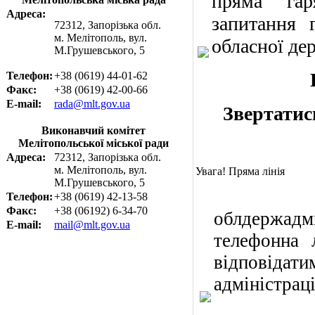
пряма "гар
Адреса:
запитання 
72312, Запорізька обл.
м. Мелітополь, вул.
обласної дер
М.Грушевського, 5
Телефон:
+38 (0619) 44-01-62
Факс:
+38 (0619) 42-00-66
E-mail:
rada@mlt.gov.ua
Звертатись
Виконавчий комітет
Мелітопольської міської ради
Адреса:
72312, Запорізька обл.
м. Мелітополь, вул.
Увага! Пряма лінія
М.Грушевського, 5
У се
Телефон:
+38 (0619) 42-13-58
Факс:
+38 (06192) 6-34-70
облдержадм
E-mail:
mail@mlt.gov.ua
телефонна 
відповідат
адміністраці