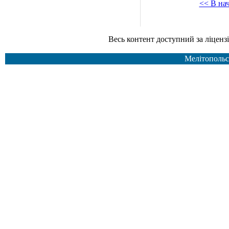
<< В на
Весь контент доступний за ліцензією Creative Common
Мелітопольс