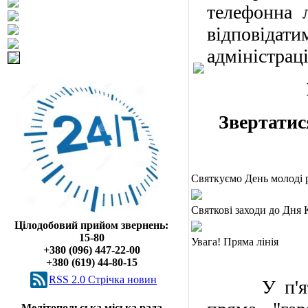
телефонна л
відповідат
адміністраці
Звертатися
Святкуємо День молоді 
Святкові заходи до Дня 
Цілодобовий прийом звернень:
15-80
Увага! Пряма лінія
+380 (096) 447-22-00
+380 (619) 44-80-15
RSS 2.0 Cтрічка новин
У п'ят
Мелітопольська міська рада