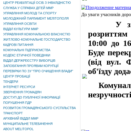
ЦЕНТР РЕАБІЛІТАЦІЇ ОСІБ З ІНВАЛІДНІСТЮ
СЛУЖБА У СПРАВАХ ДІТЕЙ ММР
УПРАВЛІННЯ МОЛОДІ ТА СПОРТУ
До уваги учасників дор
МОЛОДІЖНИЙ ПАРЛАМЕНТ МЕЛІТОПОЛЯ
У зв'язк
УПРАВЛІННЯ ОСВІТИ
ВІДДІЛ КУЛЬТУРИ ММР
розриттям 
УПРАВЛІННЯ КОМУНАЛЬНОЮ ВЛАСНІСТЮ
ЖИТЛОВО-КОМУНАЛЬНЕ ГОСПОДАРСТВО
10:00 до 16
КАДРОВІ ПИТАННЯ
Буде перек
КОМУНАЛЬНІ ПІДПРИЄМСТВА
КОДЕКС ЕТИЧНОЇ ПОВЕДІНКИ
(від вул. 
ВІДДІЛ ДЕРЖРЕЄСТРУ ВИБОРЦІВ
ЗАПОБІГАННЯ ПРОЯВАМ КОРУПЦІЇ
об'їзду дода
ПЕРЕВІРКИ ПО ЗУ "ПРО ОЧИЩЕННЯ ВЛАДИ"
ЦЕНТР ПРОБАЦІЇ
ТЕНДЕРИ
Комунальн
ІНТЕРНЕТ РЕСУРСИ
незручност
ЗВЕРНЕННЯ ГРОМАДЯН
ДОСТУП ДО ПУБЛІЧНОЇ ІНФОРМАЦІЇ
ПОРУШЕННЯ ПДР
РОЗВИТОК ГРОМАДЯНСЬКОГО СУСПІЛЬСТВА
ТРАНСПОРТ
АРХІВНИЙ ВІДДІЛ ММР
МУНІЦИПАЛЬНЕ ТЕЛЕБАЧЕННЯ
ABOUT MELITOPOL