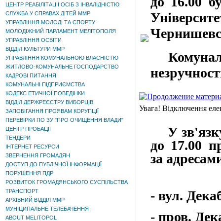
до 16.00 б
ЦЕНТР РЕАБІЛІТАЦІЇ ОСІБ З ІНВАЛІДНІСТЮ
Університе
СЛУЖБА У СПРАВАХ ДІТЕЙ ММР
УПРАВЛІННЯ МОЛОДІ ТА СПОРТУ
Чернишевс
МОЛОДІЖНИЙ ПАРЛАМЕНТ МЕЛІТОПОЛЯ
УПРАВЛІННЯ ОСВІТИ
ВІДДІЛ КУЛЬТУРИ ММР
Комунальн
УПРАВЛІННЯ КОМУНАЛЬНОЮ ВЛАСНІСТЮ
ЖИТЛОВО-КОМУНАЛЬНЕ ГОСПОДАРСТВО
незручност
КАДРОВІ ПИТАННЯ
КОМУНАЛЬНІ ПІДПРИЄМСТВА
КОДЕКС ЕТИЧНОЇ ПОВЕДІНКИ
ВІДДІЛ ДЕРЖРЕЄСТРУ ВИБОРЦІВ
Увага! Відключення еле
ЗАПОБІГАННЯ ПРОЯВАМ КОРУПЦІЇ
ПЕРЕВІРКИ ПО ЗУ "ПРО ОЧИЩЕННЯ ВЛАДИ"
У зв'язк
ЦЕНТР ПРОБАЦІЇ
ТЕНДЕРИ
до 17.00 п
ІНТЕРНЕТ РЕСУРСИ
за адресам
ЗВЕРНЕННЯ ГРОМАДЯН
ДОСТУП ДО ПУБЛІЧНОЇ ІНФОРМАЦІЇ
ПОРУШЕННЯ ПДР
РОЗВИТОК ГРОМАДЯНСЬКОГО СУСПІЛЬСТВА
ТРАНСПОРТ
- вул. Дека
АРХІВНИЙ ВІДДІЛ ММР
МУНІЦИПАЛЬНЕ ТЕЛЕБАЧЕННЯ
- пров. Дек
ABOUT MELITOPOL