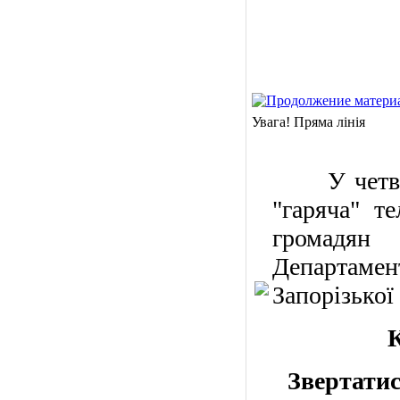
Увага! Пряма лінія
У четв
"гаряча" т
громадян
Департам
Запорізької
Звертатис