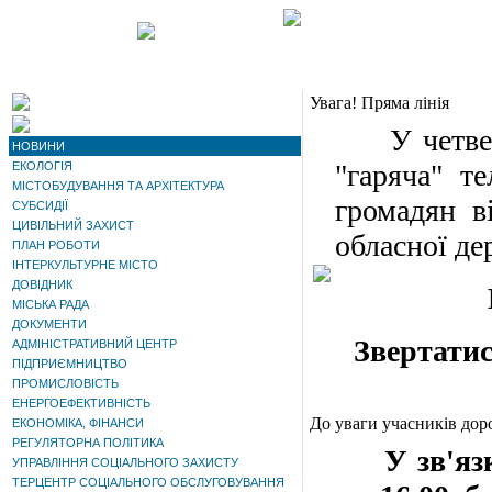
Увага! Пряма лінія
У четве
НОВИНИ
"гаряча" т
ЕКОЛОГІЯ
МІСТОБУДУВАННЯ ТА АРХІТЕКТУРА
громадян в
СУБСИДІЇ
ЦИВІЛЬНИЙ ЗАХИСТ
обласної де
ПЛАН РОБОТИ
ІНТЕРКУЛЬТУРНЕ МІСТО
ДОВІДНИК
МІСЬКА РАДА
ДОКУМЕНТИ
Звертатис
АДМІНІСТРАТИВНИЙ ЦЕНТР
ПІДПРИЄМНИЦТВО
ПРОМИСЛОВІСТЬ
ЕНЕРГОЕФЕКТИВНІСТЬ
До уваги учасників дор
ЕКОНОМІКА, ФІНАНСИ
РЕГУЛЯТОРНА ПОЛІТИКА
У
зв'яз
УПРАВЛІННЯ СОЦІАЛЬНОГО ЗАХИСТУ
ТЕРЦЕНТР СОЦІАЛЬНОГО ОБСЛУГОВУВАННЯ