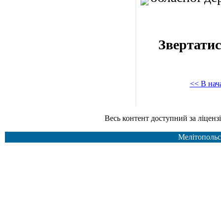
Звертатис
<< В нач
Весь контент доступний за ліцензією Creative Common
Мелітопольс