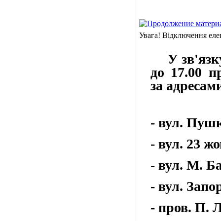
Увага! Відключення еле
У зв'язк
до 17.00 п
за адресам
- вул. Пушк
- вул. 23 ж
- вул. М. Б
- вул. Запо
- пров. П. 