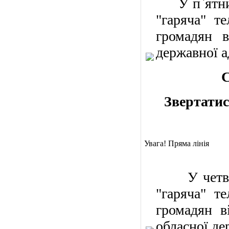
У п`ятн
"гаряча" т
громадян в
державної а
С
Звертатис
Увага! Пряма лінія
У четв
"гаряча" т
громадян в
обласної де