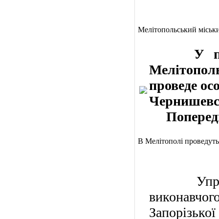
Мелітопольський міськ
У п’ятни
Мелітопол
проведе ос
Чернишевсь
Попередній
В Мелітополі проведуть
Управлін
виконавчог
Запорізько