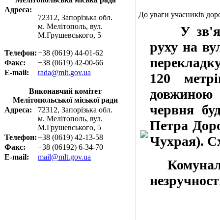
Адреса:
До уваги учасників дор
72312, Запорізька обл.
м. Мелітополь, вул.
У
зв'
М.Грушевського, 5
руху на в
Телефон:
+38 (0619) 44-01-62
перекладк
Факс:
+38 (0619) 42-00-66
E-mail:
rada@mlt.gov.ua
120 метрі
довжиною 
Виконавчий комітет
Мелітопольської міської ради
червня бу
Адреса:
72312, Запорізька обл.
м. Мелітополь, вул.
Петра Доро
М.Грушевського, 5
Телефон:
+38 (0619) 42-13-58
Чухрая).
Сх
Факс:
+38 (06192) 6-34-70
E-mail:
mail@mlt.gov.ua
Комунальн
незручност