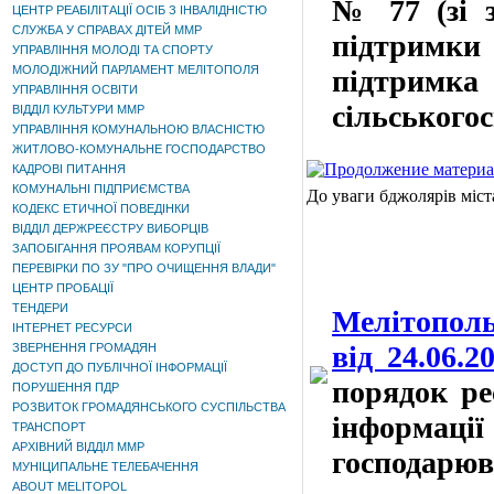
№ 77 (зі 
ЦЕНТР РЕАБІЛІТАЦІЇ ОСІБ З ІНВАЛІДНІСТЮ
СЛУЖБА У СПРАВАХ ДІТЕЙ ММР
підтримки 
УПРАВЛІННЯ МОЛОДІ ТА СПОРТУ
МОЛОДІЖНИЙ ПАРЛАМЕНТ МЕЛІТОПОЛЯ
підтримка
УПРАВЛІННЯ ОСВІТИ
сільськогос
ВІДДІЛ КУЛЬТУРИ ММР
УПРАВЛІННЯ КОМУНАЛЬНОЮ ВЛАСНІСТЮ
ЖИТЛОВО-КОМУНАЛЬНЕ ГОСПОДАРСТВО
КАДРОВІ ПИТАННЯ
КОМУНАЛЬНІ ПІДПРИЄМСТВА
До уваги бджолярів міст
КОДЕКС ЕТИЧНОЇ ПОВЕДІНКИ
ВІДДІЛ ДЕРЖРЕЄСТРУ ВИБОРЦІВ
ЗАПОБІГАННЯ ПРОЯВАМ КОРУПЦІЇ
ПЕРЕВІРКИ ПО ЗУ "ПРО ОЧИЩЕННЯ ВЛАДИ"
ЦЕНТР ПРОБАЦІЇ
ТЕНДЕРИ
Мелітополь
ІНТЕРНЕТ РЕСУРСИ
від 24.06.
ЗВЕРНЕННЯ ГРОМАДЯН
ДОСТУП ДО ПУБЛІЧНОЇ ІНФОРМАЦІЇ
порядок ре
ПОРУШЕННЯ ПДР
РОЗВИТОК ГРОМАДЯНСЬКОГО СУСПІЛЬСТВА
інформа
ТРАНСПОРТ
АРХІВНИЙ ВІДДІЛ ММР
господарюв
МУНІЦИПАЛЬНЕ ТЕЛЕБАЧЕННЯ
ABOUT MELITOPOL