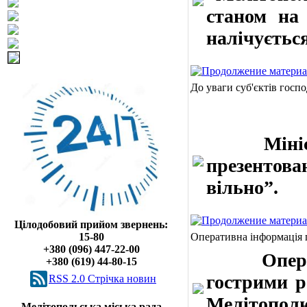
станом на 
налічується
До уваги суб'єктів госп
Міністер
презентов
вільно”.
Цілодобовий прийом звернень:
15-80
Оперативна інформація 
+380 (096) 447-22-00
Оператив
+380 (619) 44-80-15
гострими р
RSS 2.0 Cтрічка новин
Мелітополю 
Мелітопольська міська рада