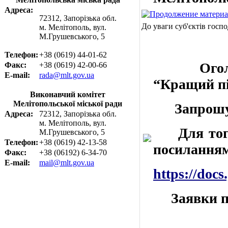
Адреса:
72312, Запорізька обл.
До уваги суб'єктів госп
м. Мелітополь, вул.
М.Грушевського, 5
Телефон:
+38 (0619) 44-01-62
Ого
Факс:
+38 (0619) 42-00-66
E-mail:
rada@mlt.gov.ua
“Кращий пі
Виконавчий комітет
Мелітопольської міської ради
Запрошуєм
Адреса:
72312, Запорізька обл.
м. Мелітополь, вул.
Для того, 
М.Грушевського, 5
Телефон:
+38 (0619) 42-13-58
посилання
Факс:
+38 (06192) 6-34-70
E-mail:
mail@mlt.gov.ua
https://do
Заявки при