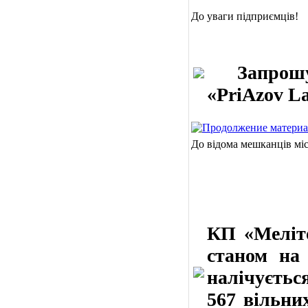
До уваги підприємців!
Запрошуємо
«PriAzov L
До відома мешканців мі
КП «Меліто
станом на 
налічуєтьс
567 вільни