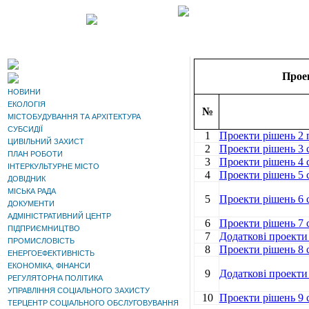
Проек
НОВИНИ
ЕКОЛОГІЯ
№
МІСТОБУДУВАННЯ ТА АРХІТЕКТУРА
СУБСИДІЇ
1
Проекти рішень 2 п
ЦИВІЛЬНИЙ ЗАХИСТ
2
Проекти рішень 3 с
ПЛАН РОБОТИ
3
Проекти рішень 4 с
ІНТЕРКУЛЬТУРНЕ МІСТО
4
Проекти рішень 5 с
ДОВІДНИК
МІСЬКА РАДА
5
Проекти рішень 6 с
ДОКУМЕНТИ
АДМІНІСТРАТИВНИЙ ЦЕНТР
6
Проекти рішень 7 с
ПІДПРИЄМНИЦТВО
7
Додаткові проекти 
ПРОМИСЛОВІСТЬ
8
Проекти рішень 8 с
ЕНЕРГОЕФЕКТИВНІСТЬ
ЕКОНОМІКА, ФІНАНСИ
9
Додаткові проекти 
РЕГУЛЯТОРНА ПОЛІТИКА
УПРАВЛІННЯ СОЦІАЛЬНОГО ЗАХИСТУ
10
Проекти рішень 9 с
ТЕРЦЕНТР СОЦІАЛЬНОГО ОБСЛУГОВУВАННЯ