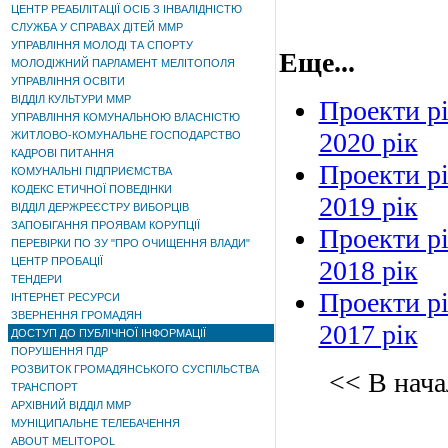
ЦЕНТР РЕАБІЛІТАЦІЇ ОСІБ З ІНВАЛІДНІСТЮ
СЛУЖБА У СПРАВАХ ДІТЕЙ ММР
УПРАВЛІННЯ МОЛОДІ ТА СПОРТУ
Еще...
МОЛОДІЖНИЙ ПАРЛАМЕНТ МЕЛІТОПОЛЯ
УПРАВЛІННЯ ОСВІТИ
ВІДДІЛ КУЛЬТУРИ ММР
Проекти рі
УПРАВЛІННЯ КОМУНАЛЬНОЮ ВЛАСНІСТЮ
2020 рік
ЖИТЛОВО-КОМУНАЛЬНЕ ГОСПОДАРСТВО
КАДРОВІ ПИТАННЯ
Проекти рі
КОМУНАЛЬНІ ПІДПРИЄМСТВА
КОДЕКС ЕТИЧНОЇ ПОВЕДІНКИ
2019 рік
ВІДДІЛ ДЕРЖРЕЄСТРУ ВИБОРЦІВ
ЗАПОБІГАННЯ ПРОЯВАМ КОРУПЦІЇ
Проекти рі
ПЕРЕВІРКИ ПО ЗУ "ПРО ОЧИЩЕННЯ ВЛАДИ"
ЦЕНТР ПРОБАЦІЇ
2018 рік
ТЕНДЕРИ
Проекти рі
ІНТЕРНЕТ РЕСУРСИ
ЗВЕРНЕННЯ ГРОМАДЯН
2017 рік
ДОСТУП ДО ПУБЛІЧНОЇ ІНФОРМАЦІЇ
ПОРУШЕННЯ ПДР
РОЗВИТОК ГРОМАДЯНСЬКОГО СУСПІЛЬСТВА
<< В нача
ТРАНСПОРТ
АРХІВНИЙ ВІДДІЛ ММР
МУНІЦИПАЛЬНЕ ТЕЛЕБАЧЕННЯ
ABOUT MELITOPOL