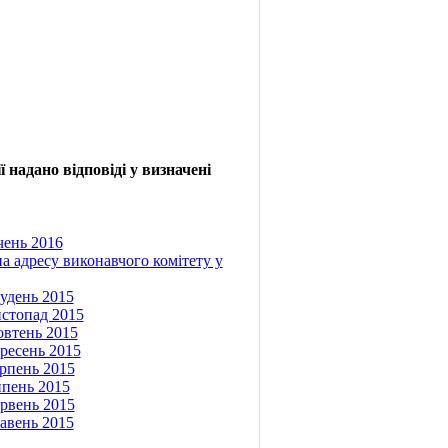
 надано відповіді у визначені
чень 2016
а адресу виконавчого комітету у
рудень 2015
истопад 2015
овтень 2015
ересень 2015
ерпень 2015
ипень 2015
ервень 2015
равень 2015