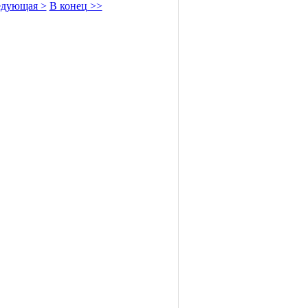
дующая >
В конец >>