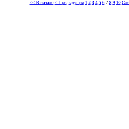
<< В начало
< Предыдущая
1
2
3
4
5
6
7
8
9
10
Сле