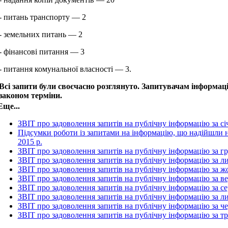
- питань транспорту — 2
- земельних питань — 2
- фінансові питання — 3
- питання комунальної власності — 3.
Всі запити були своєчасно розглянуто. Запитувачам інформації
законом терміни.
Еще...
ЗВІТ про задоволення запитів на публічну інформацію за сі
Підсумки роботи із запитами на інформацію, що надійшли н
2015 р.
ЗВІТ про задоволення запитів на публічну інформацію за г
ЗВІТ про задоволення запитів на публічну інформацію за л
ЗВІТ про задоволення запитів на публічну інформацію за ж
ЗВІТ про задоволення запитів на публічну інформацію за в
ЗВІТ про задоволення запитів на публічну інформацію за с
ЗВІТ про задоволення запитів на публічну інформацію за л
ЗВІТ про задоволення запитів на публічну інформацію за ч
ЗВІТ про задоволення запитів на публічну інформацію за т