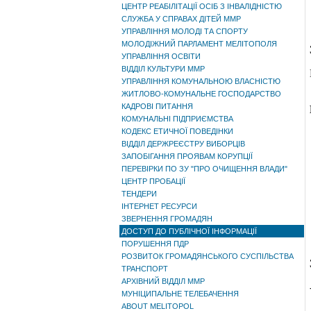
ЦЕНТР РЕАБІЛІТАЦІЇ ОСІБ З ІНВАЛІДНІСТЮ
СЛУЖБА У СПРАВАХ ДІТЕЙ ММР
УПРАВЛІННЯ МОЛОДІ ТА СПОРТУ
МОЛОДІЖНИЙ ПАРЛАМЕНТ МЕЛІТОПОЛЯ
УПРАВЛІННЯ ОСВІТИ
ВІДДІЛ КУЛЬТУРИ ММР
УПРАВЛІННЯ КОМУНАЛЬНОЮ ВЛАСНІСТЮ
ЖИТЛОВО-КОМУНАЛЬНЕ ГОСПОДАРСТВО
КАДРОВІ ПИТАННЯ
КОМУНАЛЬНІ ПІДПРИЄМСТВА
КОДЕКС ЕТИЧНОЇ ПОВЕДІНКИ
ВІДДІЛ ДЕРЖРЕЄСТРУ ВИБОРЦІВ
ЗАПОБІГАННЯ ПРОЯВАМ КОРУПЦІЇ
ПЕРЕВІРКИ ПО ЗУ "ПРО ОЧИЩЕННЯ ВЛАДИ"
ЦЕНТР ПРОБАЦІЇ
ТЕНДЕРИ
ІНТЕРНЕТ РЕСУРСИ
ЗВЕРНЕННЯ ГРОМАДЯН
ДОСТУП ДО ПУБЛІЧНОЇ ІНФОРМАЦІЇ
ПОРУШЕННЯ ПДР
РОЗВИТОК ГРОМАДЯНСЬКОГО СУСПІЛЬСТВА
ТРАНСПОРТ
АРХІВНИЙ ВІДДІЛ ММР
МУНІЦИПАЛЬНЕ ТЕЛЕБАЧЕННЯ
ABOUT MELITOPOL