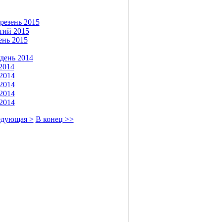
резень 2015
ютий 2015
ень 2015
удень 2014
2014
.2014
.2014
.2014
.2014
дующая >
В конец >>