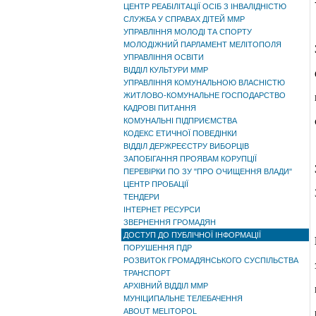
ЦЕНТР РЕАБІЛІТАЦІЇ ОСІБ З ІНВАЛІДНІСТЮ
СЛУЖБА У СПРАВАХ ДІТЕЙ ММР
УПРАВЛІННЯ МОЛОДІ ТА СПОРТУ
МОЛОДІЖНИЙ ПАРЛАМЕНТ МЕЛІТОПОЛЯ
УПРАВЛІННЯ ОСВІТИ
ВІДДІЛ КУЛЬТУРИ ММР
УПРАВЛІННЯ КОМУНАЛЬНОЮ ВЛАСНІСТЮ
ЖИТЛОВО-КОМУНАЛЬНЕ ГОСПОДАРСТВО
КАДРОВІ ПИТАННЯ
КОМУНАЛЬНІ ПІДПРИЄМСТВА
КОДЕКС ЕТИЧНОЇ ПОВЕДІНКИ
ВІДДІЛ ДЕРЖРЕЄСТРУ ВИБОРЦІВ
ЗАПОБІГАННЯ ПРОЯВАМ КОРУПЦІЇ
ПЕРЕВІРКИ ПО ЗУ "ПРО ОЧИЩЕННЯ ВЛАДИ"
ЦЕНТР ПРОБАЦІЇ
ТЕНДЕРИ
ІНТЕРНЕТ РЕСУРСИ
ЗВЕРНЕННЯ ГРОМАДЯН
ДОСТУП ДО ПУБЛІЧНОЇ ІНФОРМАЦІЇ
ПОРУШЕННЯ ПДР
РОЗВИТОК ГРОМАДЯНСЬКОГО СУСПІЛЬСТВА
ТРАНСПОРТ
АРХІВНИЙ ВІДДІЛ ММР
МУНІЦИПАЛЬНЕ ТЕЛЕБАЧЕННЯ
ABOUT MELITOPOL