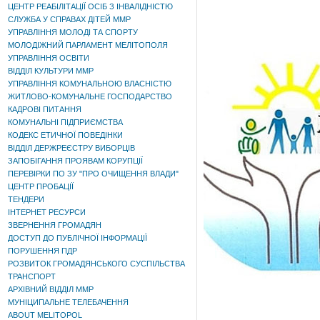
ЦЕНТР РЕАБІЛІТАЦІЇ ОСІБ З ІНВАЛІДНІСТЮ
СЛУЖБА У СПРАВАХ ДІТЕЙ ММР
УПРАВЛІННЯ МОЛОДІ ТА СПОРТУ
МОЛОДІЖНИЙ ПАРЛАМЕНТ МЕЛІТОПОЛЯ
УПРАВЛІННЯ ОСВІТИ
ВІДДІЛ КУЛЬТУРИ ММР
УПРАВЛІННЯ КОМУНАЛЬНОЮ ВЛАСНІСТЮ
ЖИТЛОВО-КОМУНАЛЬНЕ ГОСПОДАРСТВО
КАДРОВІ ПИТАННЯ
КОМУНАЛЬНІ ПІДПРИЄМСТВА
КОДЕКС ЕТИЧНОЇ ПОВЕДІНКИ
ВІДДІЛ ДЕРЖРЕЄСТРУ ВИБОРЦІВ
ЗАПОБІГАННЯ ПРОЯВАМ КОРУПЦІЇ
ПЕРЕВІРКИ ПО ЗУ "ПРО ОЧИЩЕННЯ ВЛАДИ"
ЦЕНТР ПРОБАЦІЇ
ТЕНДЕРИ
ІНТЕРНЕТ РЕСУРСИ
ЗВЕРНЕННЯ ГРОМАДЯН
ДОСТУП ДО ПУБЛІЧНОЇ ІНФОРМАЦІЇ
ПОРУШЕННЯ ПДР
РОЗВИТОК ГРОМАДЯНСЬКОГО СУСПІЛЬСТВА
ТРАНСПОРТ
АРХІВНИЙ ВІДДІЛ ММР
МУНІЦИПАЛЬНЕ ТЕЛЕБАЧЕННЯ
ABOUT MELITOPOL