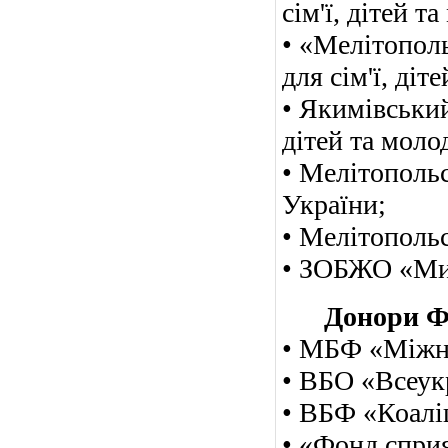
сім'ї, дітей т
• «Мелітопол
для сім'ї, діт
• Якимівський
дітей та молод
• Мелітопольс
України;
• Мелітополь
• ЗОБЖО «Ми 
Донори Ф
• МБФ «Міжна
• ВБО «Всеук
• ВБФ «Коаліц
• «Фонд спри