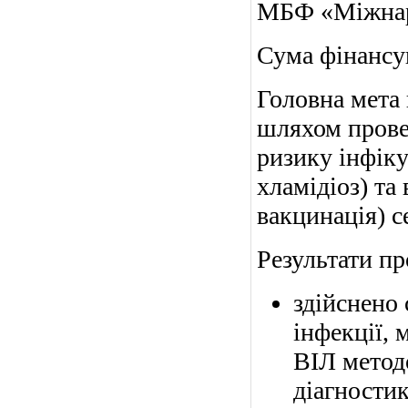
МБФ «Міжнаро
Сума фінансув
Головна мета
шляхом прове
ризику інфіку
хламідіоз) та
вакцинація) с
Результати пр
здійснено 
інфекції,
ВІЛ метод
діагности