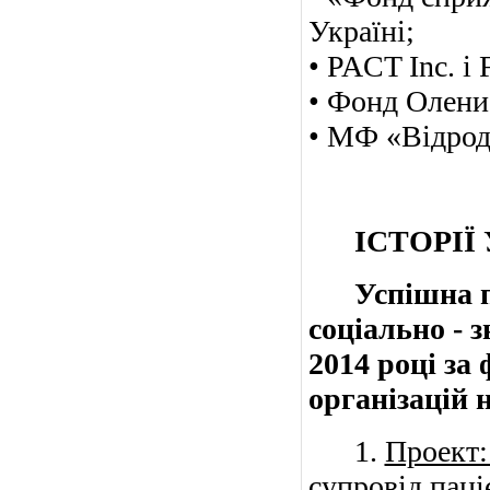
Україні;
•
PACT
Inc
. і
• Фонд Олен
• МФ «Відрод
ІСТОРІЇ У
Успішна про
соціально - 
2014 році за
організацій н
1.
Проект:
супровід паці