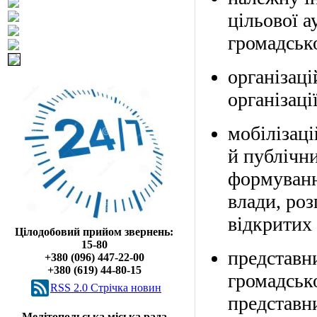
цільової а
громадськ
організац
організації
мобілізаці
й публічни
формуванн
влади, ро
відкритих 
Цілодобовий прийом звернень:
15-80
представн
+380 (096) 447-22-00
+380 (619) 44-80-15
громадсько
RSS 2.0 Cтрічка новин
представни
Мелітопольська міська рада