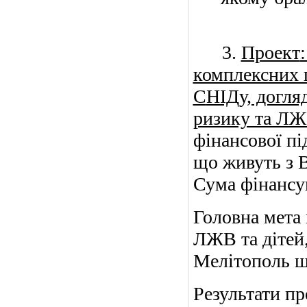
3.
Проект
комплексних п
С
НІД
у, догля
ризику та Л
фінансової п
що живуть з
Сума фінансу
Головна мета
ЛЖВ та дітей,
Мелітополь ш
Результати пр