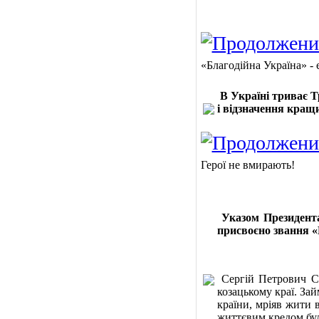
«Благодійна Україна» -
В Україні триває Т
і відзначення кращ
Герої не вмирають!
Указом Президента
присвоєно звання «
Сергій Петрович Си
козацькому краї. За
країни, мріяв жити 
життєвим кредом бул