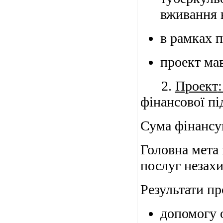
вживання 
в
рамках п
проект мав
2.
Проект
фінансової п
Сума фінансув
Головн
а
мет
а
послуг незах
Результати пр
допомогу 