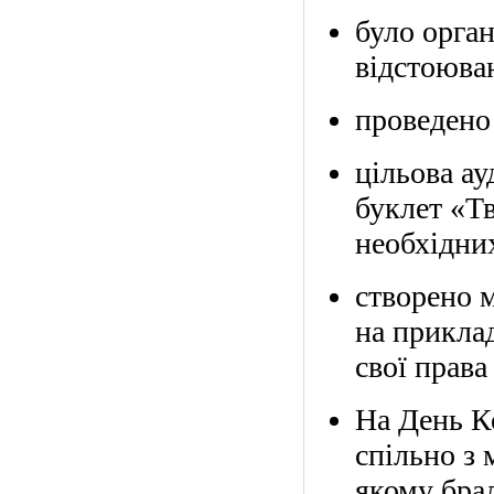
б
уло орган
відстоюва
проведен
цільова а
буклет «Т
необхідн
створен
о
м
на прикла
свої права 
На День К
спільно з
якому брал