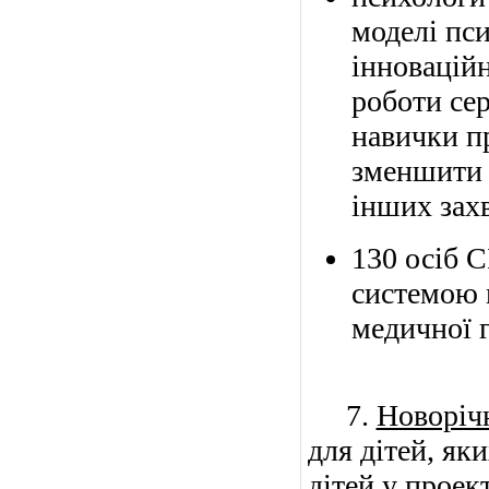
моделі пси
інновацій
роботи се
навички пр
зменшити р
інших зах
130 осіб 
системою 
медичної г
7.
Новоріч
для дітей, як
дітей у проек