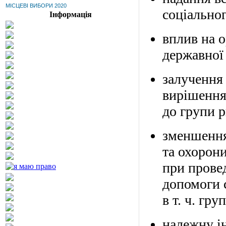
МІСЦЕВІ ВИБОРИ 2020
соціальног
Інформація
вплив на 
державної 
залучення 
вирішення 
до групи р
зменшення 
та охорони
при провед
допомоги 
в т. ч. гр
належну і