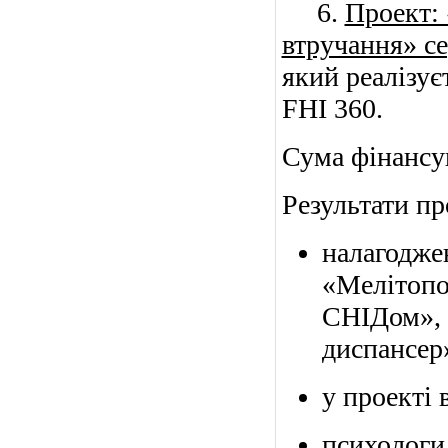
6.
Проект:
втручання» се
який реалізує
FHI 360.
Сума фінансув
Результати пр
налагодже
«Мелітопо
СНІДом», 
диспансер
у проекті 
психологи 