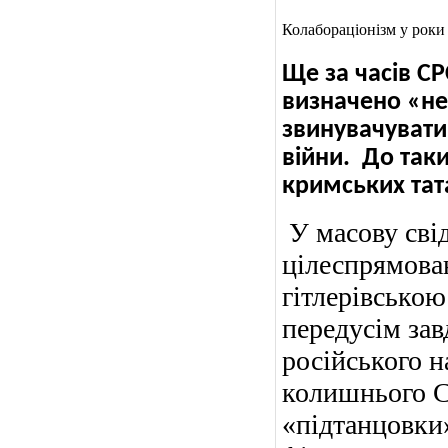
Колабораціонізм у роки 
Ще за часів С
визначено «не
звинувачувати 
війни.
До таки
кримських тата
У масову свід
цілеспрямован
гітлерівською
передусім за
російського 
колишнього С
«підтанцовки»