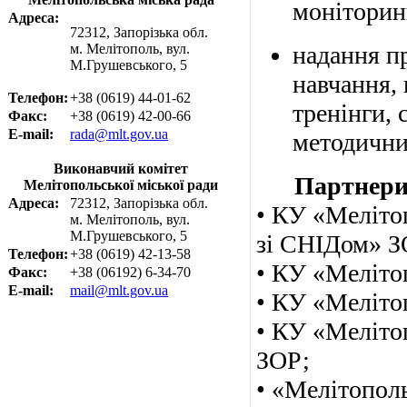
моніторинг
Адреса:
72312, Запорізька обл.
м. Мелітополь, вул.
надання п
М.Грушевського, 5
навчання, 
Телефон:
+38 (0619) 44-01-62
тренінги, 
Факс:
+38 (0619) 42-00-66
E-mail:
rada@mlt.gov.ua
методични
Виконавчий комітет
Партнери 
Мелітопольської міської ради
Адреса:
72312, Запорізька обл.
• КУ «Меліто
м. Мелітополь, вул.
М.Грушевського, 5
зі СНІДом» З
Телефон:
+38 (0619) 42-13-58
• КУ «Меліто
Факс:
+38 (06192) 6-34-70
E-mail:
mail@mlt.gov.ua
• КУ «Меліто
• КУ «Меліто
ЗОР;
• «Мелітопол