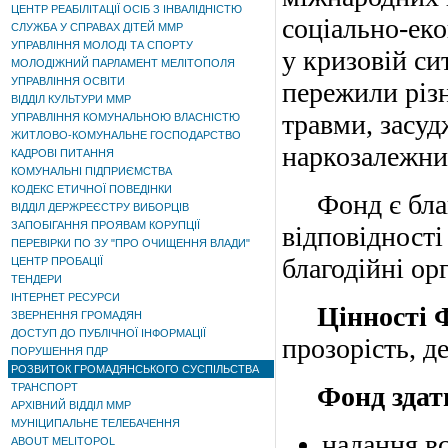
ЦЕНТР РЕАБІЛІТАЦІЇ ОСІБ З ІНВАЛІДНІСТЮ
соціально-еко
СЛУЖБА У СПРАВАХ ДІТЕЙ ММР
УПРАВЛІННЯ МОЛОДІ ТА СПОРТУ
у кризовій сит
МОЛОДІЖНИЙ ПАРЛАМЕНТ МЕЛІТОПОЛЯ
УПРАВЛІННЯ ОСВІТИ
пережили різн
ВІДДІЛ КУЛЬТУРИ ММР
травми, засуд
УПРАВЛІННЯ КОМУНАЛЬНОЮ ВЛАСНІСТЮ
ЖИТЛОВО-КОМУНАЛЬНЕ ГОСПОДАРСТВО
наркозалежних
КАДРОВІ ПИТАННЯ
КОМУНАЛЬНІ ПІДПРИЄМСТВА
КОДЕКС ЕТИЧНОЇ ПОВЕДІНКИ
Фонд є благо
ВІДДІЛ ДЕРЖРЕЄСТРУ ВИБОРЦІВ
ЗАПОБІГАННЯ ПРОЯВАМ КОРУПЦІЇ
відповідності
ПЕРЕВІРКИ ПО ЗУ "ПРО ОЧИЩЕННЯ ВЛАДИ"
благодійні орг
ЦЕНТР ПРОБАЦІЇ
ТЕНДЕРИ
ІНТЕРНЕТ РЕСУРСИ
Цінності 
ЗВЕРНЕННЯ ГРОМАДЯН
ДОСТУП ДО ПУБЛІЧНОЇ ІНФОРМАЦІЇ
прозорість, д
ПОРУШЕННЯ ПДР
РОЗВИТОК ГРОМАДЯНСЬКОГО СУСПІЛЬСТВА
ТРАНСПОРТ
Фонд здатни
АРХІВНИЙ ВІДДІЛ ММР
МУНІЦИПАЛЬНЕ ТЕЛЕБАЧЕННЯ
надання вс
ABOUT MELITOPOL