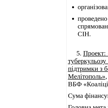
організов
проведено
спрямован
СІН.
5.
Проект: 
туберкульозу 
підтримки з 
Мелітополь»
ВБФ «Коаліція
Сума фінансув
Головна мета 