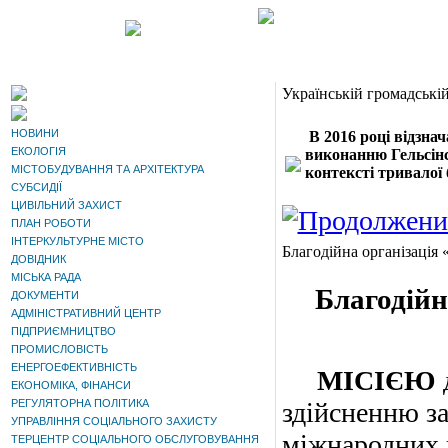
Українській громадські
НОВИНИ
В 2016 році відзна
ЕКОЛОГІЯ
виконанню Гельсінсь
МІСТОБУДУВАННЯ ТА АРХІТЕКТУРА
контексті тривалої 
СУБСИДІЇ
ЦИВІЛЬНИЙ ЗАХИСТ
ПЛАН РОБОТИ
ІНТЕРКУЛЬТУРНЕ МІСТО
Благодійна організація
ДОВІДНИК
МІСЬКА РАДА
Благодійн
ДОКУМЕНТИ
АДМІНІСТРАТИВНИЙ ЦЕНТР
ПІДПРИЄМНИЦТВО
ПРОМИСЛОВІСТЬ
ЕНЕРГОЕФЕКТИВНІСТЬ
МІСІЄЮ
ЕКОНОМІКА, ФІНАНСИ
РЕГУЛЯТОРНА ПОЛІТИКА
здійсненню за
УПРАВЛІННЯ СОЦІАЛЬНОГО ЗАХИСТУ
міжнародних 
ТЕРЦЕНТР СОЦІАЛЬНОГО ОБСЛУГОВУВАННЯ