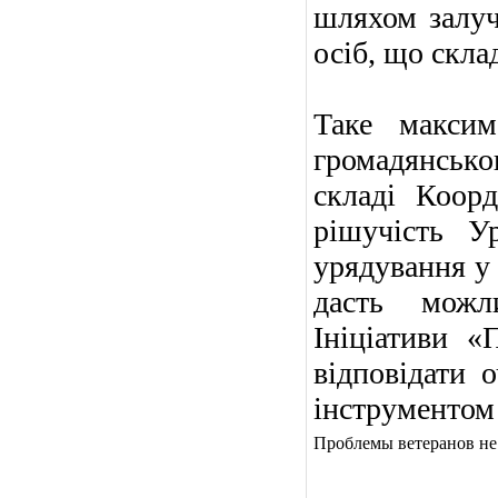
шляхом залуч
осіб, що склад
Таке максим
громадянсько
складі Коорд
рішучість У
урядування у 
дасть можли
Ініціативи «
відповідати 
інструментом 
Проблемы ветеранов не 