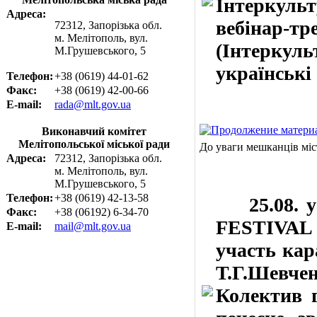
Інтеркульт
Адреса:
вебінар
72312, Запорізька обл.
м. Мелітополь, вул.
(Інтеркул
М.Грушевського, 5
українські
Телефон:
+38 (0619) 44-01-62
Факс:
+38 (0619) 42-00-66
E-mail:
rada@mlt.gov.ua
Виконавчий комітет
Мелітопольської міської ради
До уваги мешканців міс
Адреса:
72312, Запорізька обл.
м. Мелітополь, вул.
М.Грушевського, 5
Телефон:
+38 (0619) 42-13-58
25.08. у
Факс:
+38 (06192) 6-34-70
FESTIVAL
E-mail:
mail@mlt.gov.ua
участь ка
Т.Г.Шевч
Колектив г