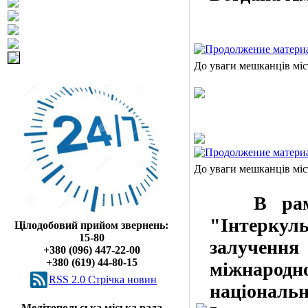
До уваги мешканців міс
До уваги мешканців міс
В рамка
"Інтеркул
Цілодобовий прийом звернень:
15-80
залучен
+380 (096) 447-22-00
+380 (619) 44-80-15
міжнародн
RSS 2.0 Cтрічка новин
національ
Мелітопольська міська рада