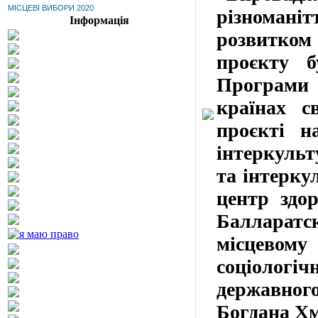
МІСЦЕВІ ВИБОРИ 2020
різноманіт
Інформація
розвитком 
проєкту б
Програми 
країнах с
проєкті н
інтеркульт
та інтерку
центр здор
Балларат
місцевому
соціолог
державног
Богдана Х