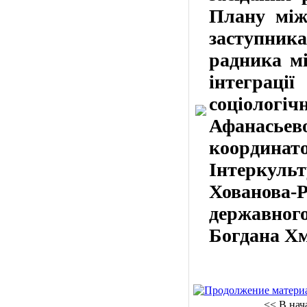
Плану міжк
заступник
радника мі
інтеграці
соціоло
Афанась
коорди
Інтеркуль
Хованова-
державног
Богдана Хм
<< В нач