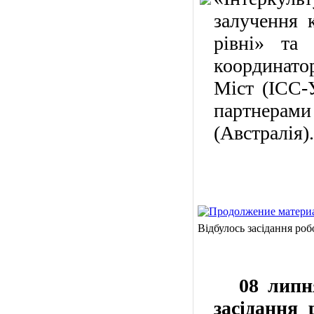
залучення 
рівні» та 
координато
Міст (ІСС-У
партнера
(Австралія).
Відбулось засідання роб
08 липня 
засідання 