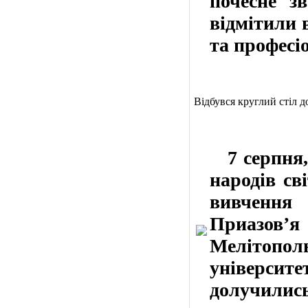
почесне з
відмітили 
та професі
Відбувся круглий стіл д
7 серпня, 
народів св
вивчення 
Приазов’я
Мелітопо
універси
долучились