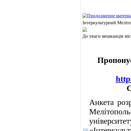
Інтеркультурний Меліто
До уваги мешканців міс
Пропонує
htt
С
Анкета роз
Мелітопо
університе
«Інтеркул