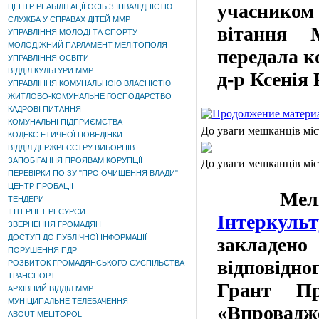
учасником
ЦЕНТР РЕАБІЛІТАЦІЇ ОСІБ З ІНВАЛІДНІСТЮ
СЛУЖБА У СПРАВАХ ДІТЕЙ ММР
вітання 
УПРАВЛІННЯ МОЛОДІ ТА СПОРТУ
МОЛОДІЖНИЙ ПАРЛАМЕНТ МЕЛІТОПОЛЯ
передала к
УПРАВЛІННЯ ОСВІТИ
ВІДДІЛ КУЛЬТУРИ ММР
д-р Ксенія 
УПРАВЛІННЯ КОМУНАЛЬНОЮ ВЛАСНІСТЮ
ЖИТЛОВО-КОМУНАЛЬНЕ ГОСПОДАРСТВО
КАДРОВІ ПИТАННЯ
КОМУНАЛЬНІ ПІДПРИЄМСТВА
До уваги мешканців міс
КОДЕКС ЕТИЧНОЇ ПОВЕДІНКИ
ВІДДІЛ ДЕРЖРЕЄСТРУ ВИБОРЦІВ
ЗАПОБІГАННЯ ПРОЯВАМ КОРУПЦІЇ
До уваги мешканців міс
ПЕРЕВІРКИ ПО ЗУ "ПРО ОЧИЩЕННЯ ВЛАДИ"
ЦЕНТР ПРОБАЦІЇ
Мелітоп
ТЕНДЕРИ
ІНТЕРНЕТ РЕСУРСИ
Інтеркуль
ЗВЕРНЕННЯ ГРОМАДЯН
ДОСТУП ДО ПУБЛІЧНОЇ ІНФОРМАЦІЇ
заклад
ПОРУШЕННЯ ПДР
відповід
РОЗВИТОК ГРОМАДЯНСЬКОГО СУСПІЛЬСТВА
ТРАНСПОРТ
Грант Пр
АРХІВНИЙ ВІДДІЛ ММР
МУНІЦИПАЛЬНЕ ТЕЛЕБАЧЕННЯ
«Впровад
ABOUT MELITOPOL