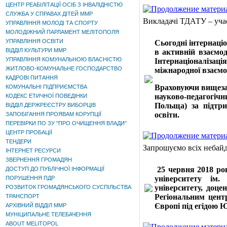
ЦЕНТР РЕАБІЛІТАЦІЇ ОСІБ З ІНВАЛІДНІСТЮ
СЛУЖБА У СПРАВАХ ДІТЕЙ ММР
Викладачі ТДАТУ – уча
УПРАВЛІННЯ МОЛОДІ ТА СПОРТУ
МОЛОДІЖНИЙ ПАРЛАМЕНТ МЕЛІТОПОЛЯ
УПРАВЛІННЯ ОСВІТИ
Сьогодні інтернаці
ВІДДІЛ КУЛЬТУРИ ММР
в активній взаємод
УПРАВЛІННЯ КОМУНАЛЬНОЮ ВЛАСНІСТЮ
Інтернаціоналізац
ЖИТЛОВО-КОМУНАЛЬНЕ ГОСПОДАРСТВО
міжнародної взаємод
КАДРОВІ ПИТАННЯ
Враховуючи вищезаз
КОМУНАЛЬНІ ПІДПРИЄМСТВА
науково-педагогічн
КОДЕКС ЕТИЧНОЇ ПОВЕДІНКИ
Польща) за підтри
ВІДДІЛ ДЕРЖРЕЄСТРУ ВИБОРЦІВ
освіти.
ЗАПОБІГАННЯ ПРОЯВАМ КОРУПЦІЇ
ПЕРЕВІРКИ ПО ЗУ "ПРО ОЧИЩЕННЯ ВЛАДИ"
ЦЕНТР ПРОБАЦІЇ
ТЕНДЕРИ
Запрошуємо всіх небайд
ІНТЕРНЕТ РЕСУРСИ
ЗВЕРНЕННЯ ГРОМАДЯН
25 червня 2018 рок
ДОСТУП ДО ПУБЛІЧНОЇ ІНФОРМАЦІЇ
університету ім
ПОРУШЕННЯ ПДР
університету, доце
РОЗВИТОК ГРОМАДЯНСЬКОГО СУСПІЛЬСТВА
Регіональним цент
ТРАНСПОРТ
Європі під егідою
АРХІВНИЙ ВІДДІЛ ММР
МУНІЦИПАЛЬНЕ ТЕЛЕБАЧЕННЯ
ABOUT MELITOPOL