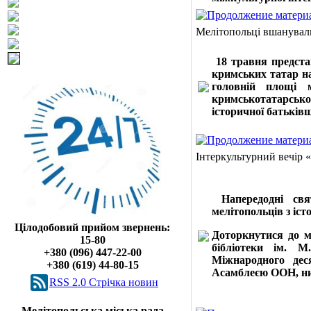
Мелітопольці вшанували
18 травня предста
кримських татар н
головній площі 
кримськотатарсько
історичної батькі
Інтеркультурний вечір 
Напередодні свя
мелітопольців з іст
Цілодобовий прийом звернень:
Доторкнутися до м
15-80
бібліотеки ім. 
+380 (096) 447-22-00
Міжнародного дес
+380 (619) 44-80-15
Асамблеєю ООН, нин
RSS 2.0 Cтрічка новин
Мелітопольська міська рада