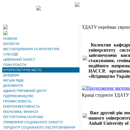
ТДАТУ переймає європ
НОВИНИ
ЕКОЛОГІЯ
Колектив кафедри
МІСТОБУДУВАННЯ ТА АРХІТЕКТУРА
університету сис
СУБСИДІЇ
забезпечуючи вис
ЦИВІЛЬНИЙ ЗАХИСТ
стажування, семіна
ПЛАН РОБОТИ
подібного напрямк
ІНТЕРКУЛЬТУРНЕ МІСТО
НАССР, організов
ДОВІДНИК
«Ягідництво Україн
МІСЬКА РАДА
ДОКУМЕНТИ
АДМІНІСТРАТИВНИЙ ЦЕНТР
Кращі студенти ТДАТУ 
ПІДПРИЄМНИЦТВО
ПРОМИСЛОВІСТЬ
ЕНЕРГОЕФЕКТИВНІСТЬ
ЕКОНОМІКА, ФІНАНСИ
Вже другий рік п
РЕГУЛЯТОРНА ПОЛІТИКА
нашого університе
УПРАВЛІННЯ СОЦІАЛЬНОГО ЗАХИСТУ
Anhalt University o
ТЕРЦЕНТР СОЦІАЛЬНОГО ОБСЛУГОВУВАННЯ