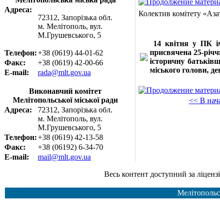
Адреса:
Колектив комітету «Азат
72312, Запорізька обл.
м. Мелітополь, вул.
М.Грушевського, 5
14 квітня у ПК ім
присвячена 25-річ
Телефон:
+38 (0619) 44-01-62
історичну батьків
Факс:
+38 (0619) 42-00-66
міського голови, де
E-mail:
rada@mlt.gov.ua
Виконавчий комітет
Мелітопольської міської ради
<< В нач
Адреса:
72312, Запорізька обл.
м. Мелітополь, вул.
М.Грушевського, 5
Телефон:
+38 (0619) 42-13-58
Факс:
+38 (06192) 6-34-70
E-mail:
mail@mlt.gov.ua
Весь контент доступний за ліцензією Creative Common
Мелітопольс