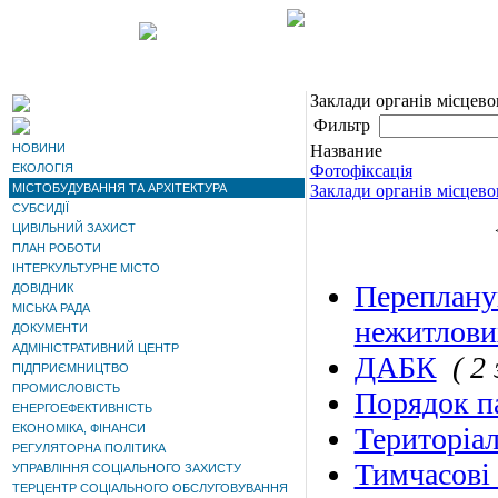
Заклади органів місцев
Фильтр
НОВИНИ
Название
ЕКОЛОГІЯ
Фотофіксація
МІСТОБУДУВАННЯ ТА АРХІТЕКТУРА
Заклади органів місцев
СУБСИДІЇ
ЦИВІЛЬНИЙ ЗАХИСТ
ПЛАН РОБОТИ
ІНТЕРКУЛЬТУРНЕ МІСТО
Переплану
ДОВІДНИК
МІСЬКА РАДА
нежитлови
ДОКУМЕНТИ
АДМІНІСТРАТИВНИЙ ЦЕНТР
ДАБК
( 2
ПІДПРИЄМНИЦТВО
ПРОМИСЛОВІСТЬ
Порядок па
ЕНЕРГОЕФЕКТИВНІСТЬ
ЕКОНОМІКА, ФІНАНСИ
Територіал
РЕГУЛЯТОРНА ПОЛІТИКА
Тимчасові
УПРАВЛІННЯ СОЦІАЛЬНОГО ЗАХИСТУ
ТЕРЦЕНТР СОЦІАЛЬНОГО ОБСЛУГОВУВАННЯ