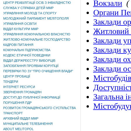
Вокзали
(
ЦЕНТР РЕАБІЛІТАЦІЇ ОСІБ З ІНВАЛІДНІСТЮ
СЛУЖБА У СПРАВАХ ДІТЕЙ ММР
Органи Пе
УПРАВЛІННЯ МОЛОДІ ТА СПОРТУ
МОЛОДІЖНИЙ ПАРЛАМЕНТ МЕЛІТОПОЛЯ
Заклади ор
УПРАВЛІННЯ ОСВІТИ
Житловий
ВІДДІЛ КУЛЬТУРИ ММР
УПРАВЛІННЯ КОМУНАЛЬНОЮ ВЛАСНІСТЮ
Заклади уп
ЖИТЛОВО-КОМУНАЛЬНЕ ГОСПОДАРСТВО
КАДРОВІ ПИТАННЯ
Заклади к
КОМУНАЛЬНІ ПІДПРИЄМСТВА
КОДЕКС ЕТИЧНОЇ ПОВЕДІНКИ
Заклади ох
ВІДДІЛ ДЕРЖРЕЄСТРУ ВИБОРЦІВ
ЗАПОБІГАННЯ ПРОЯВАМ КОРУПЦІЇ
Заклади ос
ПЕРЕВІРКИ ПО ЗУ "ПРО ОЧИЩЕННЯ ВЛАДИ"
Містобуді
ЦЕНТР ПРОБАЦІЇ
ТЕНДЕРИ
Доступніс
ІНТЕРНЕТ РЕСУРСИ
ЗВЕРНЕННЯ ГРОМАДЯН
Загальна і
ДОСТУП ДО ПУБЛІЧНОЇ ІНФОРМАЦІЇ
ПОРУШЕННЯ ПДР
Містобудув
РОЗВИТОК ГРОМАДЯНСЬКОГО СУСПІЛЬСТВА
ТРАНСПОРТ
АРХІВНИЙ ВІДДІЛ ММР
МУНІЦИПАЛЬНЕ ТЕЛЕБАЧЕННЯ
ABOUT MELITOPOL