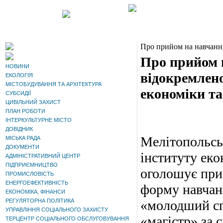
Про прийом на навчанн
Про прийом 
НОВИНИ
відокремлено
ЕКОЛОГІЯ
МІСТОБУДУВАННЯ ТА АРХІТЕКТУРА
економіки та
СУБСИДІЇ
ЦИВІЛЬНИЙ ЗАХИСТ
ПЛАН РОБОТИ
ІНТЕРКУЛЬТУРНЕ МІСТО
ДОВІДНИК
Мелітопольсь
МІСЬКА РАДА
ДОКУМЕНТИ
інституту еко
АДМІНІСТРАТИВНИЙ ЦЕНТР
ПІДПРИЄМНИЦТВО
оголошує прий
ПРОМИСЛОВІСТЬ
ЕНЕРГОЕФЕКТИВНІСТЬ
форму навчан
ЕКОНОМІКА, ФІНАНСИ
РЕГУЛЯТОРНА ПОЛІТИКА
«молодший спе
УПРАВЛІННЯ СОЦІАЛЬНОГО ЗАХИСТУ
«магістр» за 
ТЕРЦЕНТР СОЦІАЛЬНОГО ОБСЛУГОВУВАННЯ