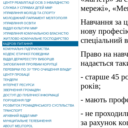
ЦЕНТР РЕАБІЛІТАЦІЇ ОСІБ З ІНВАЛІДНІСТЮ
мережі», «Ме
СЛУЖБА У СПРАВАХ ДІТЕЙ ММР
УПРАВЛІННЯ МОЛОДІ ТА СПОРТУ
МОЛОДІЖНИЙ ПАРЛАМЕНТ МЕЛІТОПОЛЯ
Навчання за 
УПРАВЛІННЯ ОСВІТИ
ВІДДІЛ КУЛЬТУРИ ММР
нову професію
УПРАВЛІННЯ КОМУНАЛЬНОЮ ВЛАСНІСТЮ
спеціальний в
ЖИТЛОВО-КОМУНАЛЬНЕ ГОСПОДАРСТВО
КАДРОВІ ПИТАННЯ
КОМУНАЛЬНІ ПІДПРИЄМСТВА
Право на навч
КОДЕКС ЕТИЧНОЇ ПОВЕДІНКИ
ВІДДІЛ ДЕРЖРЕЄСТРУ ВИБОРЦІВ
надається так
ЗАПОБІГАННЯ ПРОЯВАМ КОРУПЦІЇ
ПЕРЕВІРКИ ПО ЗУ "ПРО ОЧИЩЕННЯ ВЛАДИ"
- старше 45 р
ЦЕНТР ПРОБАЦІЇ
ТЕНДЕРИ
років;
ІНТЕРНЕТ РЕСУРСИ
ЗВЕРНЕННЯ ГРОМАДЯН
ДОСТУП ДО ПУБЛІЧНОЇ ІНФОРМАЦІЇ
- мають профе
ПОРУШЕННЯ ПДР
РОЗВИТОК ГРОМАДЯНСЬКОГО СУСПІЛЬСТВА
ТРАНСПОРТ
- не проходил
АРХІВНИЙ ВІДДІЛ ММР
за рахунок к
МУНІЦИПАЛЬНЕ ТЕЛЕБАЧЕННЯ
ABOUT MELITOPOL