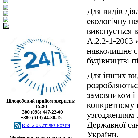
Для видів дія
екологічну н
виконується в
А.2.2-1-2003 
навколишнє с
будівництві п
Для інших вид
розробляються
замовником і
Цілодобовий прийом звернень:
конкретному в
15-80
+380 (096) 447-22-00
узгод­женням 
+380 (619) 44-80-15
Державної са
RSS 2.0 Cтрічка новин
України.
Мелітопольська міська рада