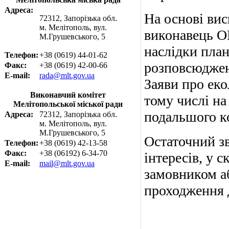
Адреса:
На основі вис
72312, Запорізька обл.
м. Мелітополь, вул.
виконавець О
М.Грушевського, 5
наслідки план
Телефон:
+38 (0619) 44-01-62
розповсюдженн
Факс:
+38 (0619) 42-00-66
E-mail:
rada@mlt.gov.ua
Заяви про еко
Виконавчий комітет
тому числі на
Мелітопольської міської ради
подальшого ко
Адреса:
72312, Запорізька обл.
м. Мелітополь, вул.
М.Грушевського, 5
Остаточний з
Телефон:
+38 (0619) 42-13-58
Факс:
+38 (06192) 6-34-70
інтересів, у 
E-mail:
mail@mlt.gov.ua
замовником а
про­ходження 