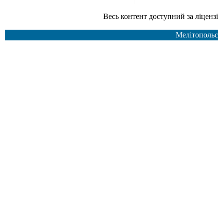
Весь контент доступний за ліцензією Creative Common
Мелітопольс