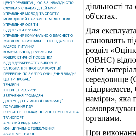
ЦЕНТР РЕАБІЛІТАЦІЇ ОСІБ З ІНВАЛІДНІСТЮ
діяльності та 
СЛУЖБА У СПРАВАХ ДІТЕЙ ММР
об'єктах.
УПРАВЛІННЯ МОЛОДІ ТА СПОРТУ
МОЛОДІЖНИЙ ПАРЛАМЕНТ МЕЛІТОПОЛЯ
УПРАВЛІННЯ ОСВІТИ
Для експлуата
ВІДДІЛ КУЛЬТУРИ ММР
УПРАВЛІННЯ КОМУНАЛЬНОЮ ВЛАСНІСТЮ
становлять пі
ЖИТЛОВО-КОМУНАЛЬНЕ ГОСПОДАРСТВО
КАДРОВІ ПИТАННЯ
розділ «Оцін
КОМУНАЛЬНІ ПІДПРИЄМСТВА
(ОВНС) відпо
КОДЕКС ЕТИЧНОЇ ПОВЕДІНКИ
ВІДДІЛ ДЕРЖРЕЄСТРУ ВИБОРЦІВ
зміст матеріа
ЗАПОБІГАННЯ ПРОЯВАМ КОРУПЦІЇ
ПЕРЕВІРКИ ПО ЗУ "ПРО ОЧИЩЕННЯ ВЛАДИ"
середовище (
ЦЕНТР ПРОБАЦІЇ
ТЕНДЕРИ
підприємств, 
ІНТЕРНЕТ РЕСУРСИ
ЗВЕРНЕННЯ ГРОМАДЯН
наміри», яка 
ДОСТУП ДО ПУБЛІЧНОЇ ІНФОРМАЦІЇ
самоврядуван
ПОРУШЕННЯ ПДР
РОЗВИТОК ГРОМАДЯНСЬКОГО СУСПІЛЬСТВА
органами.
ТРАНСПОРТ
АРХІВНИЙ ВІДДІЛ ММР
МУНІЦИПАЛЬНЕ ТЕЛЕБАЧЕННЯ
При виконанні
ABOUT MELITOPOL