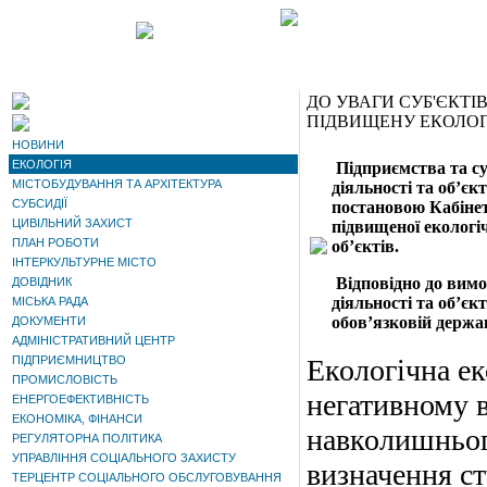
ДО УВАГИ СУБ'ЄКТІ
ПІДВИЩЕНУ ЕКОЛОГ
НОВИНИ
ЕКОЛОГІЯ
Підприємства та су
МІСТОБУДУВАННЯ ТА АРХІТЕКТУРА
діяльності та об’єк
СУБСИДІЇ
постановою Кабінет
ЦИВІЛЬНИЙ ЗАХИСТ
підвищеної екологі
ПЛАН РОБОТИ
об’єктів.
ІНТЕРКУЛЬТУРНЕ МІСТО
Відповідно до вимог
ДОВІДНИК
діяльності та об’єк
МІСЬКА РАДА
обов’язковій держав
ДОКУМЕНТИ
АДМІНІСТРАТИВНИЙ ЦЕНТР
ПІДПРИЄМНИЦТВО
Екологічна ек
ПРОМИСЛОВІСТЬ
негативному в
ЕНЕРГОЕФЕКТИВНІСТЬ
ЕКОНОМІКА, ФІНАНСИ
навколишньог
РЕГУЛЯТОРНА ПОЛІТИКА
УПРАВЛІННЯ СОЦІАЛЬНОГО ЗАХИСТУ
визначення ст
ТЕРЦЕНТР СОЦІАЛЬНОГО ОБСЛУГОВУВАННЯ