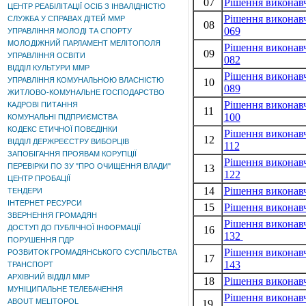
07
Рішення виконавч
ЦЕНТР РЕАБІЛІТАЦІЇ ОСІБ З ІНВАЛІДНІСТЮ
Рішення виконавч
СЛУЖБА У СПРАВАХ ДІТЕЙ ММР
08
069
УПРАВЛІННЯ МОЛОДІ ТА СПОРТУ
МОЛОДІЖНИЙ ПАРЛАМЕНТ МЕЛІТОПОЛЯ
Рішення виконавч
09
УПРАВЛІННЯ ОСВІТИ
082
ВІДДІЛ КУЛЬТУРИ ММР
Рішення виконавч
УПРАВЛІННЯ КОМУНАЛЬНОЮ ВЛАСНІСТЮ
10
089
ЖИТЛОВО-КОМУНАЛЬНЕ ГОСПОДАРСТВО
Рішення виконавч
КАДРОВІ ПИТАННЯ
11
100
КОМУНАЛЬНІ ПІДПРИЄМСТВА
КОДЕКС ЕТИЧНОЇ ПОВЕДІНКИ
Рішення виконавч
12
ВІДДІЛ ДЕРЖРЕЄСТРУ ВИБОРЦІВ
112
ЗАПОБІГАННЯ ПРОЯВАМ КОРУПЦІЇ
Рішення виконавч
ПЕРЕВІРКИ ПО ЗУ "ПРО ОЧИЩЕННЯ ВЛАДИ"
13
122
ЦЕНТР ПРОБАЦІЇ
14
Рішення виконавч
ТЕНДЕРИ
ІНТЕРНЕТ РЕСУРСИ
15
Рішення виконавч
ЗВЕРНЕННЯ ГРОМАДЯН
Рішення виконавч
ДОСТУП ДО ПУБЛІЧНОЇ ІНФОРМАЦІЇ
16
132
ПОРУШЕННЯ ПДР
Рішення виконавч
РОЗВИТОК ГРОМАДЯНСЬКОГО СУСПІЛЬСТВА
17
143
ТРАНСПОРТ
АРХІВНИЙ ВІДДІЛ ММР
18
Рішення виконавч
МУНІЦИПАЛЬНЕ ТЕЛЕБАЧЕННЯ
Рішення виконавч
ABOUT MELITOPOL
19