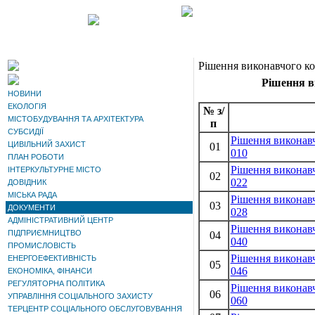
Рішення виконавчого ком
Рішення ви
НОВИНИ
ЕКОЛОГІЯ
№ з/
МІСТОБУДУВАННЯ ТА АРХІТЕКТУРА
п
СУБСИДІЇ
Рішення виконавч
ЦИВІЛЬНИЙ ЗАХИСТ
01
010
ПЛАН РОБОТИ
Рішення виконавч
ІНТЕРКУЛЬТУРНЕ МІСТО
02
022
ДОВІДНИК
МІСЬКА РАДА
Рішення виконавч
03
ДОКУМЕНТИ
028
АДМІНІСТРАТИВНИЙ ЦЕНТР
Рішення виконавч
ПІДПРИЄМНИЦТВО
04
040
ПРОМИСЛОВІСТЬ
Рішення виконавч
ЕНЕРГОЕФЕКТИВНІСТЬ
05
046
ЕКОНОМІКА, ФІНАНСИ
РЕГУЛЯТОРНА ПОЛІТИКА
Рішення виконавч
06
УПРАВЛІННЯ СОЦІАЛЬНОГО ЗАХИСТУ
060
ТЕРЦЕНТР СОЦІАЛЬНОГО ОБСЛУГОВУВАННЯ