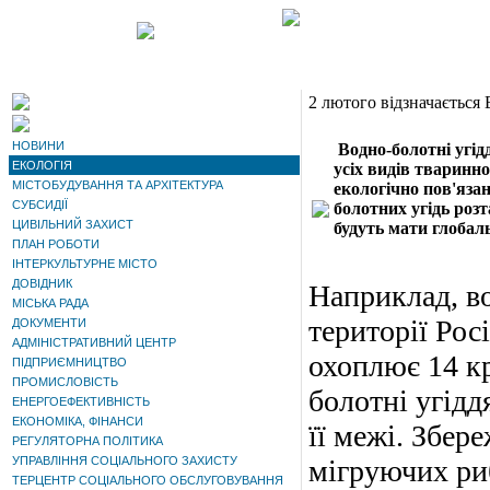
2 лютого відзначається 
НОВИНИ
Водно-болотні угід
ЕКОЛОГІЯ
усіх видів тваринно
МІСТОБУДУВАННЯ ТА АРХІТЕКТУРА
екологічно пов'язан
СУБСИДІЇ
болотних угідь розт
ЦИВІЛЬНИЙ ЗАХИСТ
будуть мати глобал
ПЛАН РОБОТИ
ІНТЕРКУЛЬТУРНЕ МІСТО
ДОВІДНИК
Наприклад, в
МІСЬКА РАДА
території Рос
ДОКУМЕНТИ
АДМІНІСТРАТИВНИЙ ЦЕНТР
охоплює 14 кр
ПІДПРИЄМНИЦТВО
ПРОМИСЛОВІСТЬ
болотні угідд
ЕНЕРГОЕФЕКТИВНІСТЬ
ЕКОНОМІКА, ФІНАНСИ
її межі. Збер
РЕГУЛЯТОРНА ПОЛІТИКА
УПРАВЛІННЯ СОЦІАЛЬНОГО ЗАХИСТУ
мігруючих риб
ТЕРЦЕНТР СОЦІАЛЬНОГО ОБСЛУГОВУВАННЯ