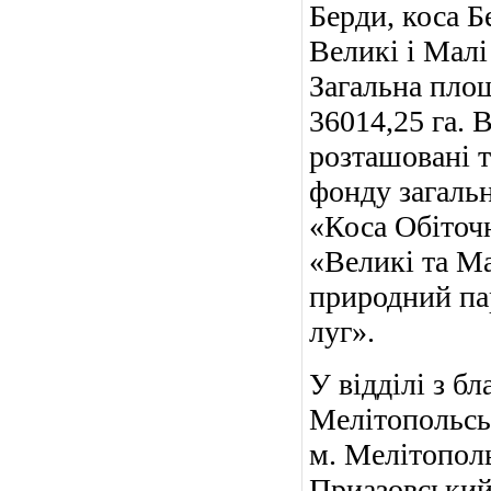
Берди, коса Б
Великі і Малі
Загальна площ
36014,25 га. 
розташовані т
фонду загальн
«Коса Обіточн
«Великі та М
природний па
луг».
У відділі з
бл
Мелітопольськ
м. Мелітополь,
Приазовський