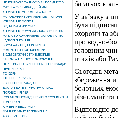
багатьох країн
ЦЕНТР РЕАБІЛІТАЦІЇ ОСІБ З ІНВАЛІДНІСТЮ
СЛУЖБА У СПРАВАХ ДІТЕЙ ММР
УПРАВЛІННЯ МОЛОДІ ТА СПОРТУ
У зв’язку з ц
МОЛОДІЖНИЙ ПАРЛАМЕНТ МЕЛІТОПОЛЯ
УПРАВЛІННЯ ОСВІТИ
була підписан
ВІДДІЛ КУЛЬТУРИ ММР
УПРАВЛІННЯ КОМУНАЛЬНОЮ ВЛАСНІСТЮ
охорони та з
ЖИТЛОВО-КОМУНАЛЬНЕ ГОСПОДАРСТВО
про водно-бол
КАДРОВІ ПИТАННЯ
КОМУНАЛЬНІ ПІДПРИЄМСТВА
головним чин
КОДЕКС ЕТИЧНОЇ ПОВЕДІНКИ
ВІДДІЛ ДЕРЖРЕЄСТРУ ВИБОРЦІВ
птахів або Ра
ЗАПОБІГАННЯ ПРОЯВАМ КОРУПЦІЇ
ПЕРЕВІРКИ ПО ЗУ "ПРО ОЧИЩЕННЯ ВЛАДИ"
ЦЕНТР ПРОБАЦІЇ
Сьогодні мета
ТЕНДЕРИ
збереження и
ІНТЕРНЕТ РЕСУРСИ
ЗВЕРНЕННЯ ГРОМАДЯН
болотних екос
ДОСТУП ДО ПУБЛІЧНОЇ ІНФОРМАЦІЇ
ПОРУШЕННЯ ПДР
різноманіття 
РОЗВИТОК ГРОМАДЯНСЬКОГО СУСПІЛЬСТВА
ТРАНСПОРТ
АРХІВНИЙ ВІДДІЛ ММР
Відповідно до
МУНІЦИПАЛЬНЕ ТЕЛЕБАЧЕННЯ
райони боліт
ABOUT MELITOPOL