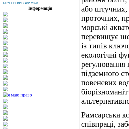
МІСЦЕВІ ВИБОРИ 2020
або штучних, 
Інформація
проточних, п
морські акват
перевищує шес
із типів клю
екологічні фу
регулювання г
підземного ст
повеневих во
біорізноманіт
альтернативної
Рамсарська к
співпраці, за