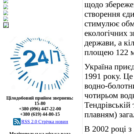
щодо збережен
створення єди
стимулює обм
екологічних з
держави, а кі
площею 122 м
Україна приєд
1991 року. Це
водно-болотн
чотирьом вод
Цілодобовий прийом звернень:
Тендрівській 
15-80
+380 (096) 447-22-00
плавням) зага
+380 (619) 44-80-15
RSS 2.0 Cтрічка новин
В 2002 році з
Мелітопольська міська рада