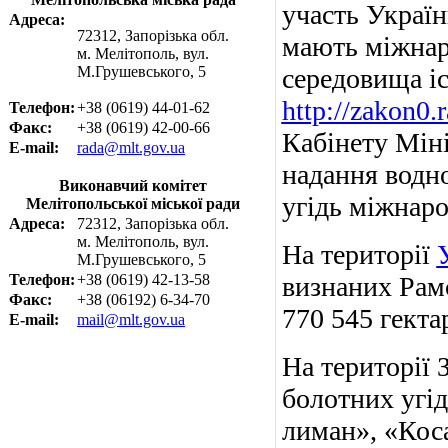
участь Україн
Адреса:
72312, Запорізька обл.
мають міжнар
м. Мелітополь, вул.
М.Грушевського, 5
середовища і
http://zakon0
Телефон:
+38 (0619) 44-01-62
Факс:
+38 (0619) 42-00-66
Кабінету Мін
E-mail:
rada@mlt.gov.ua
надання водн
Виконавчий комітет
угідь міжнаро
Мелітопольської міської ради
Адреса:
72312, Запорізька обл.
м. Мелітополь, вул.
На території
М.Грушевського, 5
Телефон:
+38 (0619) 42-13-58
визнаних Рам
Факс:
+38 (06192) 6-34-70
770 545 гекта
E-mail:
mail@mlt.gov.ua
На території 
болотних угі
лиман», «Коса