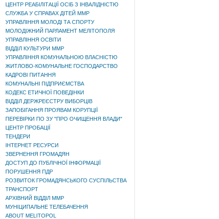
ЦЕНТР РЕАБІЛІТАЦІЇ ОСІБ З ІНВАЛІДНІСТЮ
СЛУЖБА У СПРАВАХ ДІТЕЙ ММР
УПРАВЛІННЯ МОЛОДІ ТА СПОРТУ
МОЛОДІЖНИЙ ПАРЛАМЕНТ МЕЛІТОПОЛЯ
УПРАВЛІННЯ ОСВІТИ
ВІДДІЛ КУЛЬТУРИ ММР
УПРАВЛІННЯ КОМУНАЛЬНОЮ ВЛАСНІСТЮ
ЖИТЛОВО-КОМУНАЛЬНЕ ГОСПОДАРСТВО
КАДРОВІ ПИТАННЯ
КОМУНАЛЬНІ ПІДПРИЄМСТВА
КОДЕКС ЕТИЧНОЇ ПОВЕДІНКИ
ВІДДІЛ ДЕРЖРЕЄСТРУ ВИБОРЦІВ
ЗАПОБІГАННЯ ПРОЯВАМ КОРУПЦІЇ
ПЕРЕВІРКИ ПО ЗУ "ПРО ОЧИЩЕННЯ ВЛАДИ"
ЦЕНТР ПРОБАЦІЇ
ТЕНДЕРИ
ІНТЕРНЕТ РЕСУРСИ
ЗВЕРНЕННЯ ГРОМАДЯН
ДОСТУП ДО ПУБЛІЧНОЇ ІНФОРМАЦІЇ
ПОРУШЕННЯ ПДР
РОЗВИТОК ГРОМАДЯНСЬКОГО СУСПІЛЬСТВА
ТРАНСПОРТ
АРХІВНИЙ ВІДДІЛ ММР
МУНІЦИПАЛЬНЕ ТЕЛЕБАЧЕННЯ
ABOUT MELITOPOL