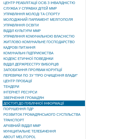
ЦЕНТР РЕАБІЛІТАЦІЇ ОСІБ З ІНВАЛІДНІСТЮ
СЛУЖБА У СПРАВАХ ДІТЕЙ ММР
УПРАВЛІННЯ МОЛОДІ ТА СПОРТУ
МОЛОДІЖНИЙ ПАРЛАМЕНТ МЕЛІТОПОЛЯ
УПРАВЛІННЯ ОСВІТИ
ВІДДІЛ КУЛЬТУРИ ММР
УПРАВЛІННЯ КОМУНАЛЬНОЮ ВЛАСНІСТЮ
ЖИТЛОВО-КОМУНАЛЬНЕ ГОСПОДАРСТВО
КАДРОВІ ПИТАННЯ
КОМУНАЛЬНІ ПІДПРИЄМСТВА
КОДЕКС ЕТИЧНОЇ ПОВЕДІНКИ
ВІДДІЛ ДЕРЖРЕЄСТРУ ВИБОРЦІВ
ЗАПОБІГАННЯ ПРОЯВАМ КОРУПЦІЇ
ПЕРЕВІРКИ ПО ЗУ "ПРО ОЧИЩЕННЯ ВЛАДИ"
ЦЕНТР ПРОБАЦІЇ
ТЕНДЕРИ
ІНТЕРНЕТ РЕСУРСИ
ЗВЕРНЕННЯ ГРОМАДЯН
ДОСТУП ДО ПУБЛІЧНОЇ ІНФОРМАЦІЇ
ПОРУШЕННЯ ПДР
РОЗВИТОК ГРОМАДЯНСЬКОГО СУСПІЛЬСТВА
ТРАНСПОРТ
АРХІВНИЙ ВІДДІЛ ММР
МУНІЦИПАЛЬНЕ ТЕЛЕБАЧЕННЯ
ABOUT MELITOPOL