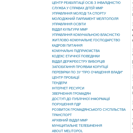
ЦЕНТР РЕАБІЛІТАЦІЇ ОСІБ З ІНВАЛІДНІСТЮ
СЛУЖБА У СПРАВАХ ДІТЕЙ ММР
УПРАВЛІННЯ МОЛОДІ ТА СПОРТУ
МОЛОДІЖНИЙ ПАРЛАМЕНТ МЕЛІТОПОЛЯ
УПРАВЛІННЯ ОСВІТИ
ВІДДІЛ КУЛЬТУРИ ММР
УПРАВЛІННЯ КОМУНАЛЬНОЮ ВЛАСНІСТЮ
ЖИТЛОВО-КОМУНАЛЬНЕ ГОСПОДАРСТВО
КАДРОВІ ПИТАННЯ
КОМУНАЛЬНІ ПІДПРИЄМСТВА
КОДЕКС ЕТИЧНОЇ ПОВЕДІНКИ
ВІДДІЛ ДЕРЖРЕЄСТРУ ВИБОРЦІВ
ЗАПОБІГАННЯ ПРОЯВАМ КОРУПЦІЇ
ПЕРЕВІРКИ ПО ЗУ "ПРО ОЧИЩЕННЯ ВЛАДИ"
ЦЕНТР ПРОБАЦІЇ
ТЕНДЕРИ
ІНТЕРНЕТ РЕСУРСИ
ЗВЕРНЕННЯ ГРОМАДЯН
ДОСТУП ДО ПУБЛІЧНОЇ ІНФОРМАЦІЇ
ПОРУШЕННЯ ПДР
РОЗВИТОК ГРОМАДЯНСЬКОГО СУСПІЛЬСТВА
ТРАНСПОРТ
АРХІВНИЙ ВІДДІЛ ММР
МУНІЦИПАЛЬНЕ ТЕЛЕБАЧЕННЯ
ABOUT MELITOPOL