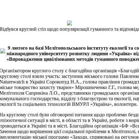
Відбувся круглий стіл щодо популяризації гуманного та відповід
9 лютого на базі Мелітопольського інституту екології та с
міжнародного університету розвитку людини «Україна» від
«Впровадження цивілізованих методів гуманного поводже
Організатором круглого столу є благодійна організація «Благод
круглому столі взяли участь: заступник міського голови Павленко
Naturewatch
в Україні Сорокопуд Н.А., голова правління громадсь
міське товариство захисту тварин» Мірошниченко Г.Г., голова ме
Мелітополя Саприкіна Л.О., представники громадських організа
комунального господарства, відділу з благоустрою та екології, н
екології та соціальних технологій ВМУРЛ «Україна», волонтери.
На круглому столі були обговорені питання щодо проблеми бездом
епізоотичної ситуації в місті, в області та в Україні, роботи з в
проводиться в Україні та в місті. Благодійна організація «БФ «В
бачення щодо вирішення цієї соціальної проблеми в Мелітополі, ці
імплементацію міської програми «Заходи, спрямовані на регулюв