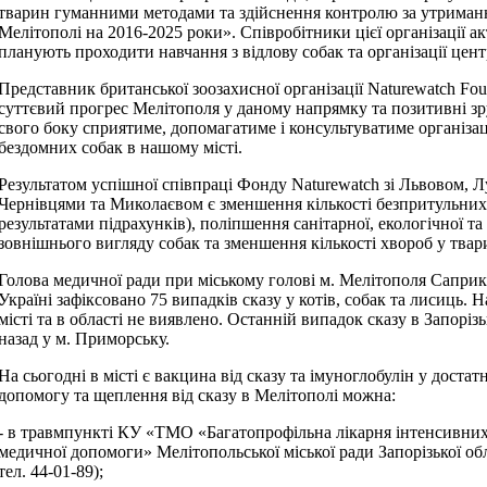
тварин гуманними методами та здійснення контролю за утриман
Мелітополі на 2016-2025 роки». Співробітники цієї організації 
планують проходити навчання з відлову собак та організації цен
Представник британської зоозахисної організації Naturewatch Fo
суттєвий прогрес Мелітополя у даному напрямку та позитивні зр
свого боку сприятиме, допомагатиме і консультуватиме організац
бездомних собак в нашому місті.
Результатом успішної співпраці Фонду Naturewatch зі Львовом, 
Чернівцями та Миколаєвом є зменшення кількості безпритульних 
результатами підрахунків), поліпшення санітарної, екологічної т
зовнішнього вигляду собак та зменшення кількості хвороб у твар
Голова медичної ради при міському голові м. Мелітополя Саприкі
Україні зафіксовано 75 випадків сказу у котів, собак та лисиць.
місті та в області не виявлено. Останній випадок сказу в Запорізь
назад у м. Приморську.
На сьогодні в місті є вакцина від сказу та імуноглобулін у доста
допомогу та щеплення від сказу в Мелітополі можна:
- в травмпункті КУ «ТМО «Багатопрофільна лікарня інтенсивних
медичної допомоги» Мелітопольської міської ради Запорізької обл
тел.
44-01-89);