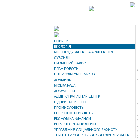
НОВИНИ
ЕКОЛОГІЯ
МІСТОБУДУВАННЯ ТА АРХІТЕКТУРА
СУБСИДІЇ
ЦИВІЛЬНИЙ ЗАХИСТ
ПЛАН РОБОТИ
ІНТЕРКУЛЬТУРНЕ МІСТО
ДОВІДНИК
МІСЬКА РАДА
ДОКУМЕНТИ
АДМІНІСТРАТИВНИЙ ЦЕНТР
ПІДПРИЄМНИЦТВО
ПРОМИСЛОВІСТЬ
ЕНЕРГОЕФЕКТИВНІСТЬ
ЕКОНОМІКА, ФІНАНСИ
РЕГУЛЯТОРНА ПОЛІТИКА
УПРАВЛІННЯ СОЦІАЛЬНОГО ЗАХИСТУ
ТЕРЦЕНТР СОЦІАЛЬНОГО ОБСЛУГОВУВАННЯ