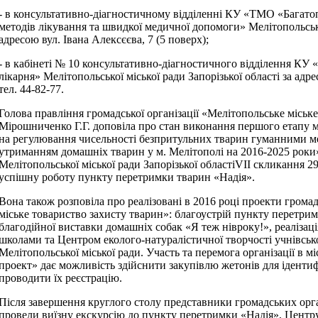
- в
консультативно-діагностичному відділенні КУ «ТМО «Багатоп
методів лікування та швидкої медичної допомоги» Мелітопольської
адресою вул. Івана Алексєєва, 7 (5 поверх);
- в кабінеті № 10 консультативно-діагностичного відділення КУ 
лікарня» Мелітопольської міської ради Запорізької області за ад
тел. 44-82-77.
Голова правління громадської організації «Мелітопольське міськ
Мірошниченко Г.Г. доповіла про стан виконання першого етапу м
на регулювання чисельності безпритульних тварин гуманними ме
утриманням домашніх тварин у м. Мелітополі на 2016-2025 роки»,
Мелітопольської міської ради Запорізької областіVІІ скликання 2
успішну роботу пункту перетримки тварин «Надія».
Вона також розповіла про реалізовані в 2016 році проекти громад
міське товариство захисту тварин»: благоустрій пункту перетри
благодійної виставки домашніх собак «Я теж нівроку!», реалізаці
школами та Центром еколого-натуралістичної творчості учнівсько
Мелітопольської міської ради. Участь та перемога організації в 
проект» дає можливість здійснити закупівлю жетонів для ідентиф
проводити їх реєстрацію.
Після завершення круглого столу представники громадських орга
провели виїзну екскурсію до пункту перетримки «Надія», Центру