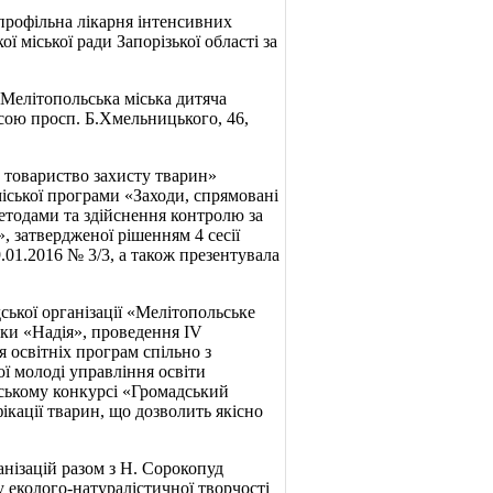
рофільна лікарня інтенсивних
 міської ради Запорізької області за
«Мелітопольська міська дитяча
ресою просп. Б.Хмельницького, 46,
е товариство захисту тварин»
іської програми «Заходи, спрямовані
тодами та здійснення контролю за
 затвердженої рішенням 4 сесії
9.01.2016 № 3/3, а також презентувала
ської організації «Мелітопольське
мки «Надія», проведення IV
я освітніх програм спільно з
ї молоді управління освіти
міському конкурсі «Громадський
ікації тварин, що дозволить якісно
нізацій разом з Н. Сорокопуд
 еколого-натуралістичної творчості