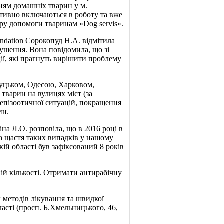
ням домашніх тварин у м.
активно включаються в роботу та вже
тру допомоги тваринам «
Dog
servis
».
undation Сорокопуд Н.А. відмітила
ушення. Вона повідомила, що зі
ії, які прагнуть вирішити проблему
Луцьком, Одесою, Харковом,
тварин на вулицях міст (за
а епізоотичної ситуацій, покращення
ин.
на Л.О. розповіла, що в 2016 році в
 На щастя таких випадків у нашому
кій області був зафіксований 8 років
тній кількості. Отримати антирабічну
 методів лікування та швидкої
асті (просп. Б.Хмельницького, 46,