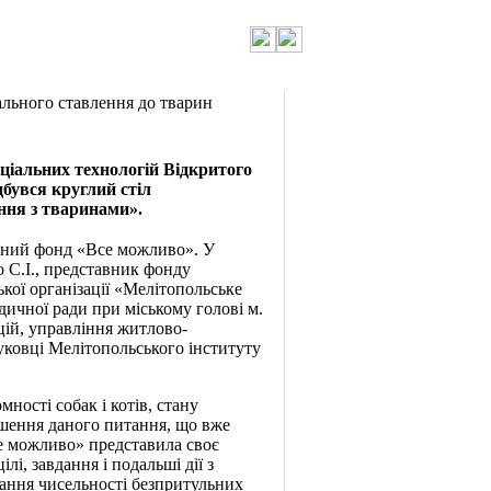
ального ставлення до тварин
оціальних технологій Відкритого
бувся круглий стіл
ння з тваринами».
ійний фонд «Все можливо». У
 С.І., представник ф
онд
у
кої організації «Мелітопольське
дичної ради при міському голові м.
цій, управління житлово-
ауковці Мелітопольського інституту
ності собак і котів, стану
ирішення даного питання, що вже
се можливо» представила своє
лі, завдання і подальші дії з
ання чисельності безпритульних