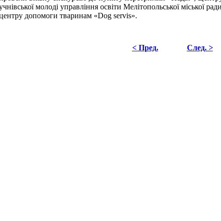
учнівської молоді управління освіти Мелітопольської міської ра
центру допомоги тваринам «Dog servis».
< Пред.
След. >