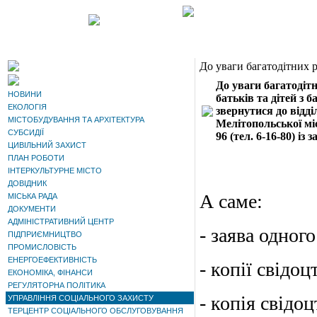
До уваги багатодітних р
До уваги багатодіт
НОВИНИ
батьків та дітей з б
ЕКОЛОГІЯ
звернутися до
відді
МІСТОБУДУВАННЯ ТА АРХІТЕКТУРА
Мелітопольської міс
СУБСИДІЇ
96 (тел. 6-16-80) із
ЦИВІЛЬНИЙ ЗАХИСТ
ПЛАН РОБОТИ
ІНТЕРКУЛЬТУРНЕ МІСТО
ДОВІДНИК
А саме:
МІСЬКА РАДА
ДОКУМЕНТИ
АДМІНІСТРАТИВНИЙ ЦЕНТР
- заява одного
ПІДПРИЄМНИЦТВО
ПРОМИСЛОВІСТЬ
ЕНЕРГОЕФЕКТИВНІСТЬ
- копії свідо
ЕКОНОМІКА, ФІНАНСИ
РЕГУЛЯТОРНА ПОЛІТИКА
- копія свідо
УПРАВЛІННЯ СОЦІАЛЬНОГО ЗАХИСТУ
ТЕРЦЕНТР СОЦІАЛЬНОГО ОБСЛУГОВУВАННЯ