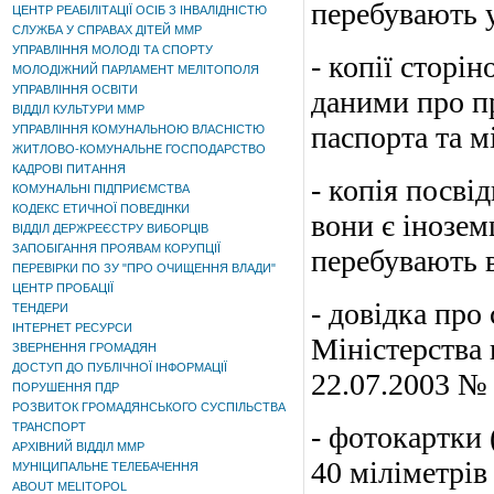
перебувають 
ЦЕНТР РЕАБІЛІТАЦІЇ ОСІБ З ІНВАЛІДНІСТЮ
СЛУЖБА У СПРАВАХ ДІТЕЙ ММР
УПРАВЛІННЯ МОЛОДІ ТА СПОРТУ
- копії сторі
МОЛОДІЖНИЙ ПАРЛАМЕНТ МЕЛІТОПОЛЯ
УПРАВЛІННЯ ОСВІТИ
даними про пр
ВІДДІЛ КУЛЬТУРИ ММР
паспорта та мі
УПРАВЛІННЯ КОМУНАЛЬНОЮ ВЛАСНІСТЮ
ЖИТЛОВО-КОМУНАЛЬНЕ ГОСПОДАРСТВО
КАДРОВІ ПИТАННЯ
- копія посві
КОМУНАЛЬНІ ПІДПРИЄМСТВА
КОДЕКС ЕТИЧНОЇ ПОВЕДІНКИ
вони є інозем
ВІДДІЛ ДЕРЖРЕЄСТРУ ВИБОРЦІВ
ЗАПОБІГАННЯ ПРОЯВАМ КОРУПЦІЇ
перебувають в
ПЕРЕВІРКИ ПО ЗУ "ПРО ОЧИЩЕННЯ ВЛАДИ"
ЦЕНТР ПРОБАЦІЇ
- довідка про
ТЕНДЕРИ
ІНТЕРНЕТ РЕСУРСИ
Міністерства 
ЗВЕРНЕННЯ ГРОМАДЯН
ДОСТУП ДО ПУБЛІЧНОЇ ІНФОРМАЦІЇ
22.07.2003 №
ПОРУШЕННЯ ПДР
РОЗВИТОК ГРОМАДЯНСЬКОГО СУСПІЛЬСТВА
ТРАНСПОРТ
- фотокартки (
АРХІВНИЙ ВІДДІЛ ММР
40 міліметрів 
МУНІЦИПАЛЬНЕ ТЕЛЕБАЧЕННЯ
ABOUT MELITOPOL