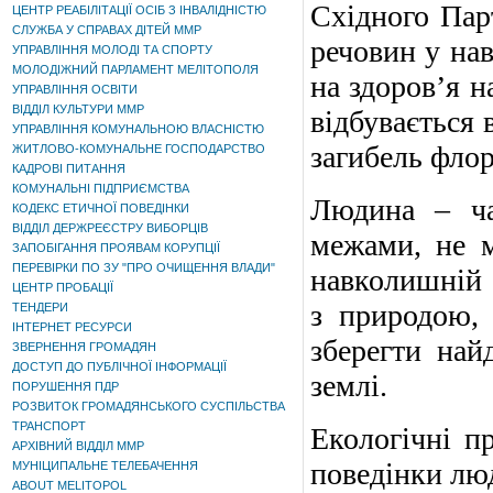
Східного Пар
ЦЕНТР РЕАБІЛІТАЦІЇ ОСІБ З ІНВАЛІДНІСТЮ
СЛУЖБА У СПРАВАХ ДІТЕЙ ММР
речовин у на
УПРАВЛІННЯ МОЛОДІ ТА СПОРТУ
МОЛОДІЖНИЙ ПАРЛАМЕНТ МЕЛІТОПОЛЯ
на здоров’я н
УПРАВЛІННЯ ОСВІТИ
ВІДДІЛ КУЛЬТУРИ ММР
відбувається 
УПРАВЛІННЯ КОМУНАЛЬНОЮ ВЛАСНІСТЮ
загибель флор
ЖИТЛОВО-КОМУНАЛЬНЕ ГОСПОДАРСТВО
КАДРОВІ ПИТАННЯ
КОМУНАЛЬНІ ПІДПРИЄМСТВА
Людина – ча
КОДЕКС ЕТИЧНОЇ ПОВЕДІНКИ
ВІДДІЛ ДЕРЖРЕЄСТРУ ВИБОРЦІВ
межами, не м
ЗАПОБІГАННЯ ПРОЯВАМ КОРУПЦІЇ
ПЕРЕВІРКИ ПО ЗУ "ПРО ОЧИЩЕННЯ ВЛАДИ"
навколишній с
ЦЕНТР ПРОБАЦІЇ
з природою, 
ТЕНДЕРИ
ІНТЕРНЕТ РЕСУРСИ
зберегти най
ЗВЕРНЕННЯ ГРОМАДЯН
ДОСТУП ДО ПУБЛІЧНОЇ ІНФОРМАЦІЇ
землі.
ПОРУШЕННЯ ПДР
РОЗВИТОК ГРОМАДЯНСЬКОГО СУСПІЛЬСТВА
ТРАНСПОРТ
Екологічні п
АРХІВНИЙ ВІДДІЛ ММР
поведінки лю
МУНІЦИПАЛЬНЕ ТЕЛЕБАЧЕННЯ
ABOUT MELITOPOL