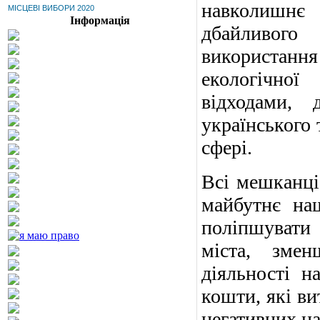
навколишнє
МІСЦЕВІ ВИБОРИ 2020
Інформація
дбайливог
використан
екологічної
відходами,
українського 
сфері.
Всі мешканці
майбутнє наш
поліпшувати 
міста, змен
діяльності н
кошти, які ви
негативних на