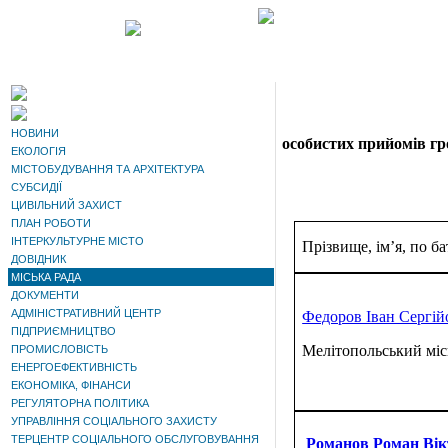
НОВИНИ
особистих прийомів гр
ЕКОЛОГІЯ
МІСТОБУДУВАННЯ ТА АРХІТЕКТУРА
СУБСИДІЇ
ЦИВІЛЬНИЙ ЗАХИСТ
ПЛАН РОБОТИ
ІНТЕРКУЛЬТУРНЕ МІСТО
Прізвище, ім’я, по ба
ДОВІДНИК
МІСЬКА РАДА
ДОКУМЕНТИ
АДМІНІСТРАТИВНИЙ ЦЕНТР
Федоров Іван Сергій
ПІДПРИЄМНИЦТВО
Мелітопольський міс
ПРОМИСЛОВІСТЬ
ЕНЕРГОЕФЕКТИВНІСТЬ
ЕКОНОМІКА, ФІНАНСИ
РЕГУЛЯТОРНА ПОЛІТИКА
УПРАВЛІННЯ СОЦІАЛЬНОГО ЗАХИСТУ
ТЕРЦЕНТР СОЦІАЛЬНОГО ОБСЛУГОВУВАННЯ
Романов Роман Вік