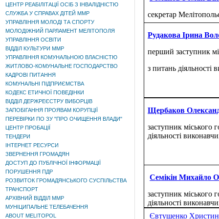
ЦЕНТР РЕАБІЛІТАЦІЇ ОСІБ З ІНВАЛІДНІСТЮ
СЛУЖБА У СПРАВАХ ДІТЕЙ ММР
секретар Мелітопольс
УПРАВЛІННЯ МОЛОДІ ТА СПОРТУ
МОЛОДІЖНИЙ ПАРЛАМЕНТ МЕЛІТОПОЛЯ
Рудакова Ірина Вол
УПРАВЛІННЯ ОСВІТИ
ВІДДІЛ КУЛЬТУРИ ММР
перший заступник мі
УПРАВЛІННЯ КОМУНАЛЬНОЮ ВЛАСНІСТЮ
ЖИТЛОВО-КОМУНАЛЬНЕ ГОСПОДАРСТВО
з питань діяльності 
КАДРОВІ ПИТАННЯ
КОМУНАЛЬНІ ПІДПРИЄМСТВА
КОДЕКС ЕТИЧНОЇ ПОВЕДІНКИ
ВІДДІЛ ДЕРЖРЕЄСТРУ ВИБОРЦІВ
Щербаков Олександ
ЗАПОБІГАННЯ ПРОЯВАМ КОРУПЦІЇ
ПЕРЕВІРКИ ПО ЗУ "ПРО ОЧИЩЕННЯ ВЛАДИ"
заступник міського г
ЦЕНТР ПРОБАЦІЇ
діяльності виконавчи
ТЕНДЕРИ
ІНТЕРНЕТ РЕСУРСИ
ЗВЕРНЕННЯ ГРОМАДЯН
ДОСТУП ДО ПУБЛІЧНОЇ ІНФОРМАЦІЇ
ПОРУШЕННЯ ПДР
Семікін Михайло О
РОЗВИТОК ГРОМАДЯНСЬКОГО СУСПІЛЬСТВА
ТРАНСПОРТ
заступник міського г
АРХІВНИЙ ВІДДІЛ ММР
діяльності виконавчи
МУНІЦИПАЛЬНЕ ТЕЛЕБАЧЕННЯ
Євтушенко Христина
ABOUT MELITOPOL