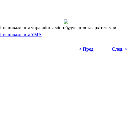
Повноваження управління містобудування та архітектури
Повноваження УМА
< Пред.
След. >