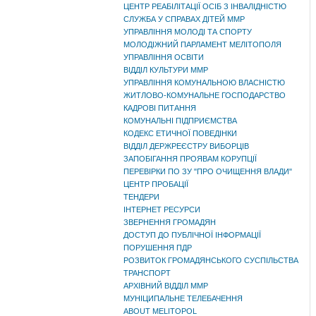
ЦЕНТР РЕАБІЛІТАЦІЇ ОСІБ З ІНВАЛІДНІСТЮ
СЛУЖБА У СПРАВАХ ДІТЕЙ ММР
УПРАВЛІННЯ МОЛОДІ ТА СПОРТУ
МОЛОДІЖНИЙ ПАРЛАМЕНТ МЕЛІТОПОЛЯ
УПРАВЛІННЯ ОСВІТИ
ВІДДІЛ КУЛЬТУРИ ММР
УПРАВЛІННЯ КОМУНАЛЬНОЮ ВЛАСНІСТЮ
ЖИТЛОВО-КОМУНАЛЬНЕ ГОСПОДАРСТВО
КАДРОВІ ПИТАННЯ
КОМУНАЛЬНІ ПІДПРИЄМСТВА
КОДЕКС ЕТИЧНОЇ ПОВЕДІНКИ
ВІДДІЛ ДЕРЖРЕЄСТРУ ВИБОРЦІВ
ЗАПОБІГАННЯ ПРОЯВАМ КОРУПЦІЇ
ПЕРЕВІРКИ ПО ЗУ "ПРО ОЧИЩЕННЯ ВЛАДИ"
ЦЕНТР ПРОБАЦІЇ
ТЕНДЕРИ
ІНТЕРНЕТ РЕСУРСИ
ЗВЕРНЕННЯ ГРОМАДЯН
ДОСТУП ДО ПУБЛІЧНОЇ ІНФОРМАЦІЇ
ПОРУШЕННЯ ПДР
РОЗВИТОК ГРОМАДЯНСЬКОГО СУСПІЛЬСТВА
ТРАНСПОРТ
АРХІВНИЙ ВІДДІЛ ММР
МУНІЦИПАЛЬНЕ ТЕЛЕБАЧЕННЯ
ABOUT MELITOPOL