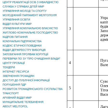
ЦЕНТР РЕАБІЛІТАЦІЇ ОСІБ З ІНВАЛІДНІСТЮ
СЛУЖБА У СПРАВАХ ДІТЕЙ ММР
УПРАВЛІННЯ МОЛОДІ ТА СПОРТУ
МОЛОДІЖНИЙ ПАРЛАМЕНТ МЕЛІТОПОЛЯ
Упра
УПРАВЛІННЯ ОСВІТИ
капі
ВІДДІЛ КУЛЬТУРИ ММР
буді
3
УПРАВЛІННЯ КОМУНАЛЬНОЮ ВЛАСНІСТЮ
Запо
ЖИТЛОВО-КОМУНАЛЬНЕ ГОСПОДАРСТВО
держ
КАДРОВІ ПИТАННЯ
адмі
КОМУНАЛЬНІ ПІДПРИЄМСТВА
КОДЕКС ЕТИЧНОЇ ПОВЕДІНКИ
ВІДДІЛ ДЕРЖРЕЄСТРУ ВИБОРЦІВ
ЗАПОБІГАННЯ ПРОЯВАМ КОРУПЦІЇ
ПЕРЕВІРКИ ПО ЗУ "ПРО ОЧИЩЕННЯ ВЛАДИ"
Пуга
4
ЦЕНТР ПРОБАЦІЇ
Вал
ТЕНДЕРИ
ІНТЕРНЕТ РЕСУРСИ
ЗВЕРНЕННЯ ГРОМАДЯН
ДОСТУП ДО ПУБЛІЧНОЇ ІНФОРМАЦІЇ
Сув
ПОРУШЕННЯ ПДР
Олек
5
РОЗВИТОК ГРОМАДЯНСЬКОГО СУСПІЛЬСТВА
Тіто
ТРАНСПОРТ
Васи
АРХІВНИЙ ВІДДІЛ ММР
МУНІЦИПАЛЬНЕ ТЕЛЕБАЧЕННЯ
Лагу
ABOUT MELITOPOL