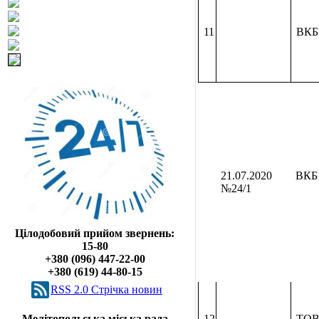
11
ВКБ
21
.0
7
.2020
ВКБ
№24/1
Цілодобовий прийом звернень:
15-80
+380 (096) 447-22-00
+380 (619) 44-80-15
RSS 2.0 Cтрічка новин
Мелітопольська міська рада
12
ТОВ