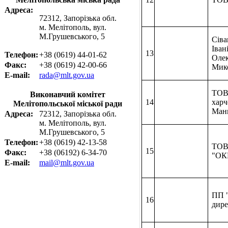
Адреса:
72312, Запорізька обл.
м. Мелітополь, вул.
М.Грушевського, 5
Сіва
Іван
13
Телефон:
+38 (0619) 44-01-62
Оле
Факс:
+38 (0619) 42-00-66
Мик
E-mail:
rada@mlt.gov.ua
ТОВ
Виконавчий комітет
14
харч
Мелітопольської міської ради
Ман
Адреса:
72312, Запорізька обл.
м. Мелітополь, вул.
М.Грушевського, 5
Телефон:
+38 (0619) 42-13-58
ТО
15
Факс:
+38 (06192) 6-34-70
"ОК
E-mail:
mail@mlt.gov.ua
ПП 
16
дире