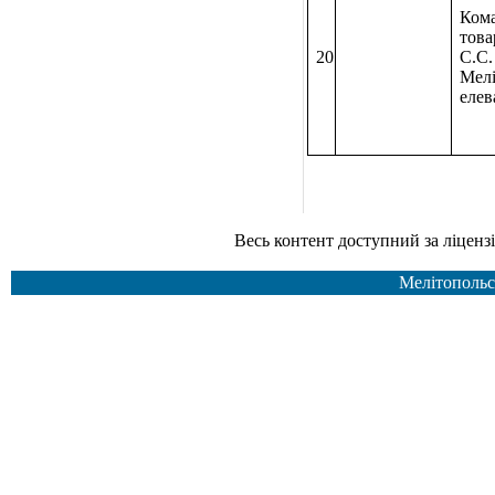
Ком
това
20
С.С.
Мелі
елев
Весь контент доступний за ліцензією Creative Common
Мелітопольс