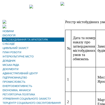
Реєстр містобудівних ум
НОВИНИ
ЕКОЛОГІЯ
Дата та номер
МІСТОБУДУВАННЯ ТА АРХІТЕКТУРА
наказу про
СУБСИДІЇ
затвердження
Замо
№
ЦИВІЛЬНИЙ ЗАХИСТ
містобудівних
буді
ПЛАН РОБОТИ
умов та
ІНТЕРКУЛЬТУРНЕ МІСТО
обмежень
ДОВІДНИК
МІСЬКА РАДА
ДОКУМЕНТИ
АДМІНІСТРАТИВНИЙ ЦЕНТР
Мись
ПІДПРИЄМНИЦТВО
1
Яро
ПРОМИСЛОВІСТЬ
ЕНЕРГОЕФЕКТИВНІСТЬ
ЕКОНОМІКА, ФІНАНСИ
РЕГУЛЯТОРНА ПОЛІТИКА
УПРАВЛІННЯ СОЦІАЛЬНОГО ЗАХИСТУ
Мар
2
ТЕРЦЕНТР СОЦІАЛЬНОГО ОБСЛУГОВУВАННЯ
Ерік