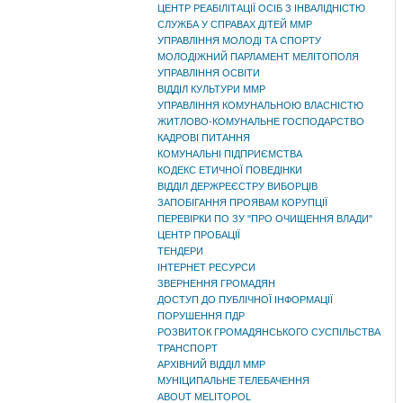
ЦЕНТР РЕАБІЛІТАЦІЇ ОСІБ З ІНВАЛІДНІСТЮ
СЛУЖБА У СПРАВАХ ДІТЕЙ ММР
УПРАВЛІННЯ МОЛОДІ ТА СПОРТУ
МОЛОДІЖНИЙ ПАРЛАМЕНТ МЕЛІТОПОЛЯ
УПРАВЛІННЯ ОСВІТИ
ВІДДІЛ КУЛЬТУРИ ММР
УПРАВЛІННЯ КОМУНАЛЬНОЮ ВЛАСНІСТЮ
ЖИТЛОВО-КОМУНАЛЬНЕ ГОСПОДАРСТВО
КАДРОВІ ПИТАННЯ
КОМУНАЛЬНІ ПІДПРИЄМСТВА
КОДЕКС ЕТИЧНОЇ ПОВЕДІНКИ
ВІДДІЛ ДЕРЖРЕЄСТРУ ВИБОРЦІВ
ЗАПОБІГАННЯ ПРОЯВАМ КОРУПЦІЇ
ПЕРЕВІРКИ ПО ЗУ "ПРО ОЧИЩЕННЯ ВЛАДИ"
ЦЕНТР ПРОБАЦІЇ
ТЕНДЕРИ
ІНТЕРНЕТ РЕСУРСИ
ЗВЕРНЕННЯ ГРОМАДЯН
ДОСТУП ДО ПУБЛІЧНОЇ ІНФОРМАЦІЇ
ПОРУШЕННЯ ПДР
РОЗВИТОК ГРОМАДЯНСЬКОГО СУСПІЛЬСТВА
ТРАНСПОРТ
АРХІВНИЙ ВІДДІЛ ММР
МУНІЦИПАЛЬНЕ ТЕЛЕБАЧЕННЯ
ABOUT MELITOPOL